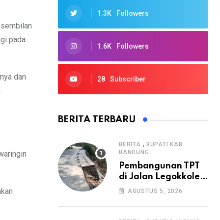
1.3K
Followers
r sembilan
agi pada
1.6K
Followers
 nya dan
28
Subscriber
h
BERITA TERBARU
,
BERITA
BUPATI KAB
BANDUNG
waringin
Pembangunan TPT
di Jalan Legokkole
Rawabogo Disorot
nkan
AGUSTUS 5, 2026
Warga, Selesai
Tanpa Papan