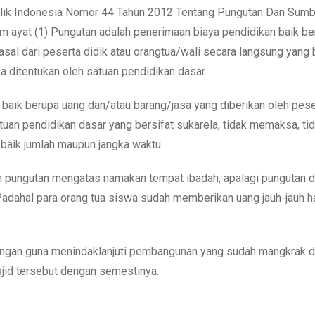
lik Indonesia Nomor 44 Tahun 2012 Tentang Pungutan Dan Sum
am ayat (1) Pungutan adalah penerimaan biaya pendidikan baik b
sal dari peserta didik atau orangtua/wali secara langsung yang 
a ditentukan oleh satuan pendidikan dasar.
aik berupa uang dan/atau barang/jasa yang diberikan oleh peser
uan pendidikan dasar yang bersifat sukarela, tidak memaksa, ti
 baik jumlah maupun jangka waktu.
ukan pungutan mengatas namakan tempat ibadah, apalagi pungutan 
Padahal para orang tua siswa sudah memberikan uang jauh-jauh h
angan guna menindaklanjuti pembangunan yang sudah mangkrak d
id tersebut dengan semestinya.