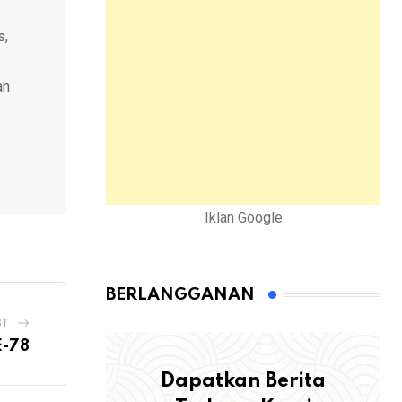
s,
an
Iklan Google
BERLANGGANAN
ST
E-78
Dapatkan Berita