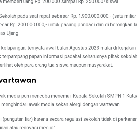
siswa memberi uang Rp. 200.000 sampai Rp. 250.000/siswa.
ekolah pada saat rapat sebesar Rp. 1.900.000.000,- (satu milia
ebesar Rp. 200.000.000,- untuk pasang pondasi dan di borongkan l
las Ujang
elapangan, ternyata awal bulan Agustus 2023 mulai di kerjakan
k terpampang papan informasi padahal seharusnya pihak sekola
erlihat oleh para orang tua siswa maupun masyarakat.
 wartawan
 awak media pun mencoba menemui. Kepala Sekolah SMPN 1 Kuta
at menghindari awak media sekan alergi dengan wartawan.
i (pungutan liar) karena secara regulasi sekolah tidak di perkena
nan atau renovasi mesjid”.