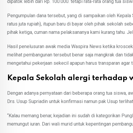
dipatok lebih dari Rp. 100.000. tetapi rata-rata orang tua 
Pengumpulan dana tersebut, yang di sampaikan oleh Kepala S
ratus juta rupiah), itupun baru di bayar oleh pihak sekolah s
pihak ketiga, cuman nama pelaksananya kami kurang tahu. Je
Hasil penelusuran awak media Waspira News ketika kroscek k
melihat pembangunan tersebut benar saja mangkrak dan tida
mengetahui pekerjaan sekecil apapun harus transparan agar t
Kepala Sekolah alergi terhadap
Dengan adanya pernyataan dari beberapa orang tua siswa,
Drs. Usup Supriadin untuk konfirmasi namun pak Usup terlih
“Kalau memang benar, kejadian ini sudah di kategorikan Pungl
memungut iuran. Dari wali murid untuk kepentingan pembangu