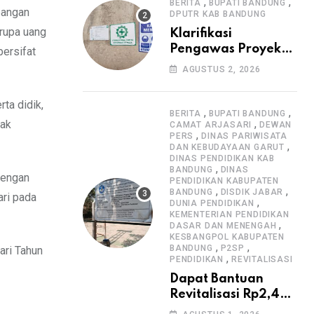
Informasi Proyek
,
,
BERITA
BUPATI BANDUNG
bangan
DPUTR KAB BANDUNG
erupa uang
Klarifikasi
Pengawas Proyek
bersifat
Citiis Terkait
AGUSTUS 2, 2026
Dugaan Lemahnya
Pengawasan K3
ta didik,
,
,
BERITA
BUPATI BANDUNG
,
dak
CAMAT ARJASARI
DEWAN
,
PERS
DINAS PARIWISATA
,
DAN KEBUDAYAAN GARUT
DINAS PENDIDIKAN KAB
,
BANDUNG
DINAS
dengan
PENDIDIKAN KABUPATEN
,
,
BANDUNG
DISDIK JABAR
ari pada
,
DUNIA PENDIDIKAN
KEMENTERIAN PENDIDIKAN
,
DASAR DAN MENENGAH
KESBANGPOL KABUPATEN
,
,
BANDUNG
P2SP
ari Tahun
,
PENDIDIKAN
REVITALISASI
Dapat Bantuan
Revitalisasi Rp2,4
Miliar, SMPN 1