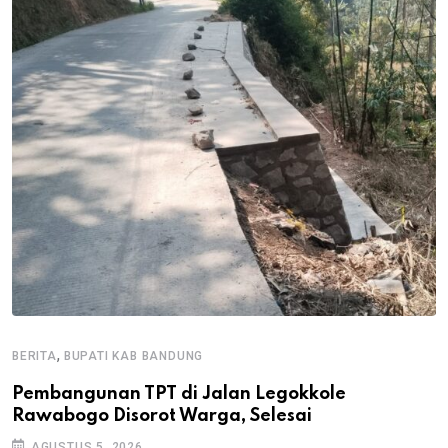
,
BERITA
BUPATI KAB BANDUNG
B
Pembangunan TPT di Jalan Legokkole
K
Rawabogo Disorot Warga, Selesai
D
AGUSTUS 5, 2026