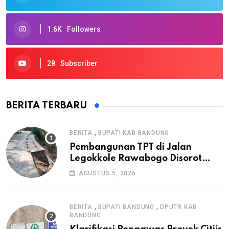
1.6K
Followers
28
Subscriber
BERITA TERBARU
,
BERITA
BUPATI KAB BANDUNG
Pembangunan TPT di Jalan
Legokkole Rawabogo Disorot
Warga, Selesai Tanpa Papan
AGUSTUS 5, 2026
Informasi Proyek
,
,
BERITA
BUPATI BANDUNG
DPUTR KAB
BANDUNG