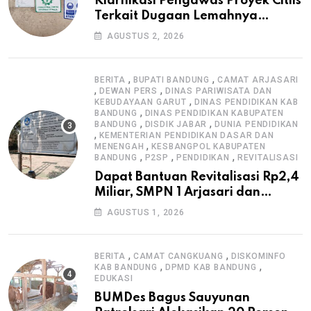
Klarifikasi Pengawas Proyek Citiis
Terkait Dugaan Lemahnya
Pengawasan K3
AGUSTUS 2, 2026
,
,
BERITA
BUPATI BANDUNG
CAMAT ARJASARI
,
,
DEWAN PERS
DINAS PARIWISATA DAN
,
KEBUDAYAAN GARUT
DINAS PENDIDIKAN KAB
,
BANDUNG
DINAS PENDIDIKAN KABUPATEN
,
,
BANDUNG
DISDIK JABAR
DUNIA PENDIDIKAN
,
KEMENTERIAN PENDIDIKAN DASAR DAN
,
MENENGAH
KESBANGPOL KABUPATEN
,
,
,
BANDUNG
P2SP
PENDIDIKAN
REVITALISASI
Dapat Bantuan Revitalisasi Rp2,4
Miliar, SMPN 1 Arjasari dan
Masyarakat Sambut Antusias
AGUSTUS 1, 2026
,
,
BERITA
CAMAT CANGKUANG
DISKOMINFO
,
,
KAB BANDUNG
DPMD KAB BANDUNG
EDUKASI
BUMDes Bagus Sauyunan