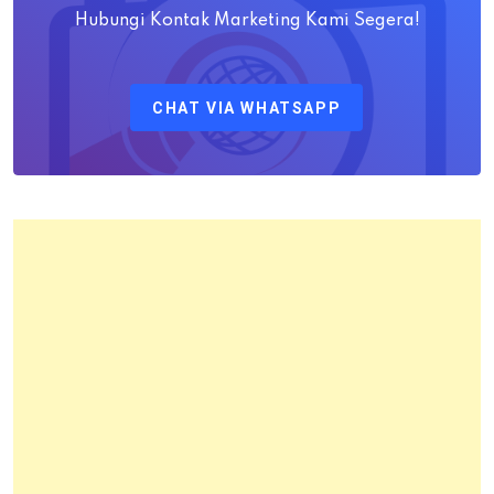
M.H
Hubungi Kontak Marketing Kami Segera!
Sebagai
Kepala
CHAT VIA WHATSAPP
Kantor
Pertanahan
Kota
Bandung