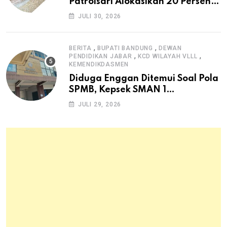
Patrolsari Alokasikan 20 Persen
Dana Desa untuk Ketahanan
JULI 30, 2026
Pangan Hewani dan Nabati
,
,
BERITA
BUPATI BANDUNG
DEWAN
,
,
PENDIDIKAN JABAR
KCD WILAYAH VLLL
KEMENDIKDASMEN
Diduga Enggan Ditemui Soal Pola
SPMB, Kepsek SMAN 1
Dayeuhkolot Dikeluhkan Orang
JULI 29, 2026
Tua Siswa