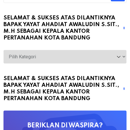
SELAMAT & SUKSES ATAS DILANTIKNYA
BAPAK YAYAT AHADIAT AWALUDIN S.SIT.,
M.H SEBAGAI KEPALA KANTOR
PERTANAHAN KOTA BANDUNG
Selamat
&
Sukses
atas
SELAMAT & SUKSES ATAS DILANTIKNYA
BAPAK YAYAT AHADIAT AWALUDIN S.SIT.,
Dilantiknya
M.H SEBAGAI KEPALA KANTOR
Bapak
PERTANAHAN KOTA BANDUNG
Yayat
Ahadiat
Awaludin
BERIKLAN DI WASPIRA?
S.SiT.,