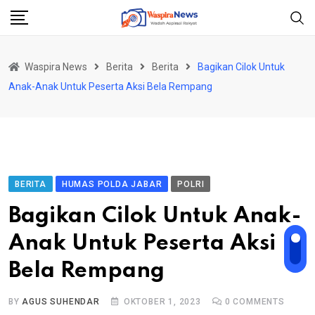
Skip
to
content
Waspira News
Berita
Berita
Bagikan Cilok Untuk
Anak-Anak Untuk Peserta Aksi Bela Rempang
BERITA
HUMAS POLDA JABAR
POLRI
Bagikan Cilok Untuk Anak-
Anak Untuk Peserta Aksi
Bela Rempang
BY
AGUS SUHENDAR
OKTOBER 1, 2023
0
COMMENTS