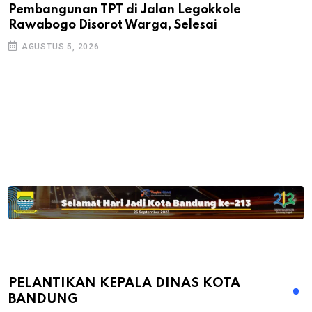
Pembangunan TPT di Jalan Legokkole
K
Rawabogo Disorot Warga, Selesai
D
AGUSTUS 5, 2026
PELANTIKAN KEPALA DINAS KOTA
BANDUNG