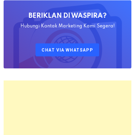
Ahadiat
Awaludin
BERIKLAN DI WASPIRA?
S.SiT.,
M.H
Hubungi Kontak Marketing Kami Segera!
Sebagai
Kepala
CHAT VIA WHATSAPP
Kantor
Pertanahan
Kota
Bandung