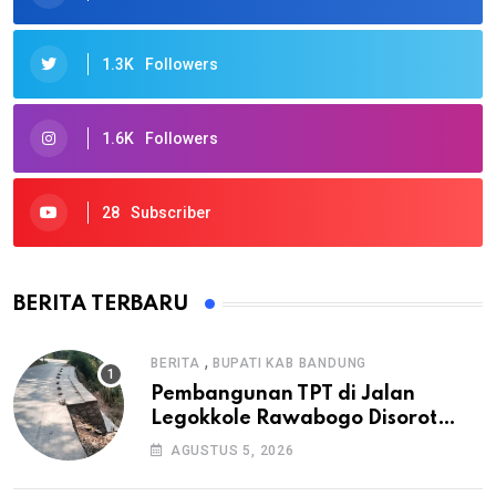
1.3K
Followers
1.6K
Followers
28
Subscriber
BERITA TERBARU
,
BERITA
BUPATI KAB BANDUNG
Pembangunan TPT di Jalan
Legokkole Rawabogo Disorot
Warga, Selesai Tanpa Papan
AGUSTUS 5, 2026
Informasi Proyek