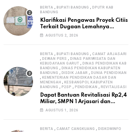
,
,
BERITA
BUPATI BANDUNG
DPUTR KAB
BANDUNG
Klarifikasi Pengawas Proyek Citiis
Terkait Dugaan Lemahnya
Pengawasan K3
AGUSTUS 2, 2026
,
,
BERITA
BUPATI BANDUNG
CAMAT ARJASARI
,
,
DEWAN PERS
DINAS PARIWISATA DAN
,
KEBUDAYAAN GARUT
DINAS PENDIDIKAN KAB
,
BANDUNG
DINAS PENDIDIKAN KABUPATEN
,
,
BANDUNG
DISDIK JABAR
DUNIA PENDIDIKAN
,
KEMENTERIAN PENDIDIKAN DASAR DAN
,
MENENGAH
KESBANGPOL KABUPATEN
,
,
,
BANDUNG
P2SP
PENDIDIKAN
REVITALISASI
Dapat Bantuan Revitalisasi Rp2,4
Miliar, SMPN 1 Arjasari dan
Masyarakat Sambut Antusias
AGUSTUS 1, 2026
,
,
BERITA
CAMAT CANGKUANG
DISKOMINFO