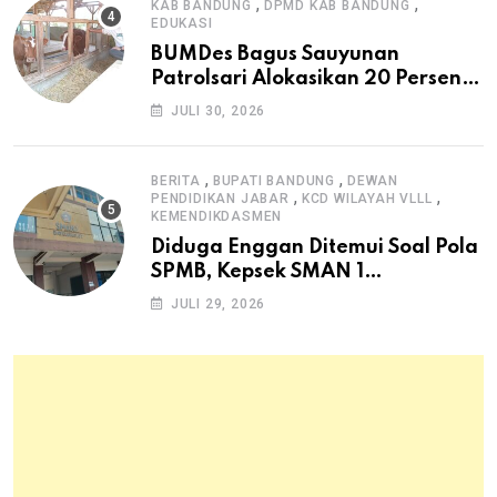
,
,
KAB BANDUNG
DPMD KAB BANDUNG
EDUKASI
BUMDes Bagus Sauyunan
Patrolsari Alokasikan 20 Persen
Dana Desa untuk Ketahanan
JULI 30, 2026
Pangan Hewani dan Nabati
,
,
BERITA
BUPATI BANDUNG
DEWAN
,
,
PENDIDIKAN JABAR
KCD WILAYAH VLLL
KEMENDIKDASMEN
Diduga Enggan Ditemui Soal Pola
SPMB, Kepsek SMAN 1
Dayeuhkolot Dikeluhkan Orang
JULI 29, 2026
Tua Siswa