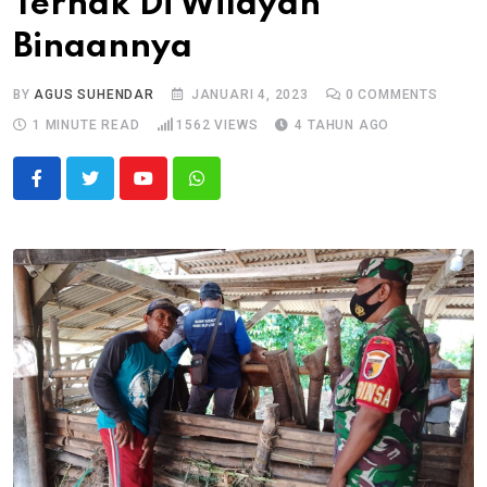
Ternak Di Wilayah
Binaannya
BY
AGUS SUHENDAR
JANUARI 4, 2023
0
COMMENTS
1 MINUTE READ
1562
VIEWS
4 TAHUN AGO
Youtube
Whatsapp