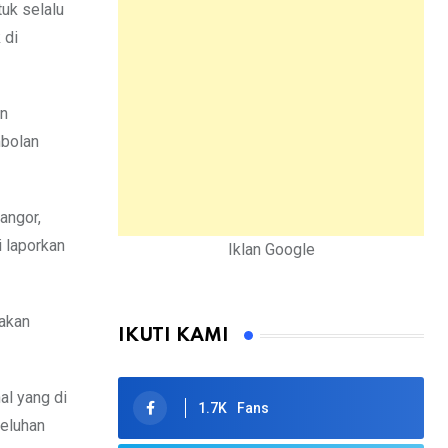
uk selalu
 di
an
mbolan
angor,
i laporkan
Iklan Google
pakan
IKUTI KAMI
al yang di
1.7K
Fans
keluhan