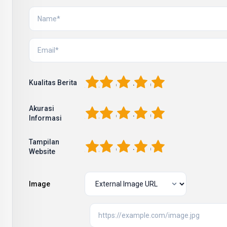
1
2
3
4
5
Kualitas Berita
Akurasi
1
2
3
4
5
Informasi
Tampilan
1
2
3
4
5
Website
Image