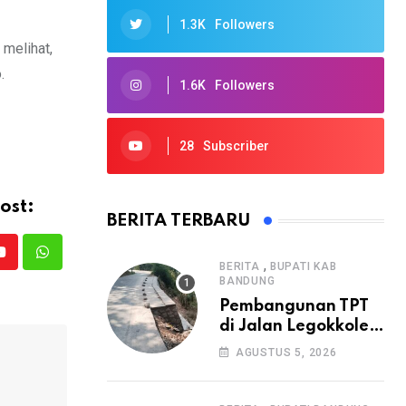
1.3K
Followers
melihat,
.
1.6K
Followers
28
Subscriber
ost:
BERITA TERBARU
Youtube
Whatsapp
,
BERITA
BUPATI KAB
BANDUNG
Pembangunan TPT
di Jalan Legokkole
Rawabogo Disorot
AGUSTUS 5, 2026
Warga, Selesai
Tanpa Papan