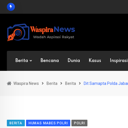
Skip
to
content
Berita
Bencana
Dunia
Kasus
Inspirasi
Waspira News
Berita
Berita
Dit Samapta Polda Jabar
BERITA
HUMAS MABES POLRI
POLRI