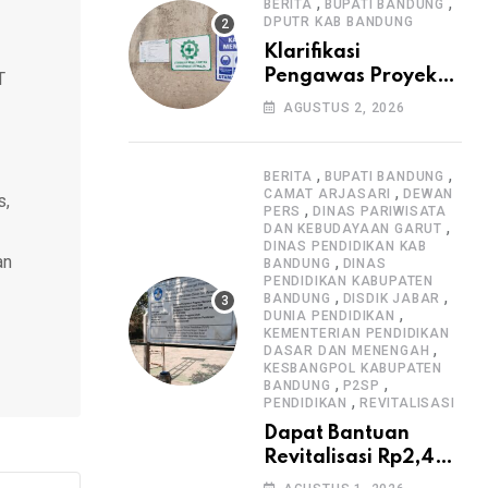
Informasi Proyek
,
,
BERITA
BUPATI BANDUNG
DPUTR KAB BANDUNG
Klarifikasi
Pengawas Proyek
T
Citiis Terkait
AGUSTUS 2, 2026
Dugaan Lemahnya
Pengawasan K3
,
,
BERITA
BUPATI BANDUNG
,
CAMAT ARJASARI
DEWAN
s,
,
PERS
DINAS PARIWISATA
,
DAN KEBUDAYAAN GARUT
DINAS PENDIDIKAN KAB
an
,
BANDUNG
DINAS
PENDIDIKAN KABUPATEN
,
,
BANDUNG
DISDIK JABAR
,
DUNIA PENDIDIKAN
KEMENTERIAN PENDIDIKAN
,
DASAR DAN MENENGAH
KESBANGPOL KABUPATEN
,
,
BANDUNG
P2SP
,
PENDIDIKAN
REVITALISASI
Dapat Bantuan
Revitalisasi Rp2,4
Miliar, SMPN 1