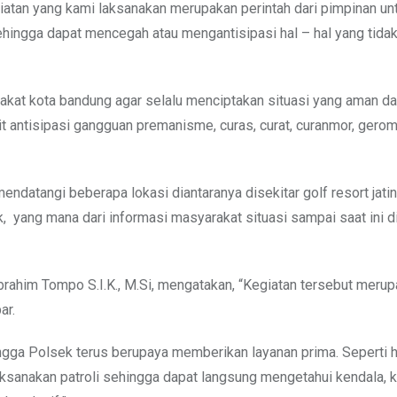
atan yang kami laksanakan merupakan perintah dari pimpinan unt
hingga dapat mencegah atau mengantisipasi hal – hal yang tidak
akat kota bandung agar selalu menciptakan situasi yang aman d
it antisipasi gangguan premanisme, curas, curat, curanmor, gero
mendatangi beberapa lokasi diantaranya disekitar golf resort jatin
, yang mana dari informasi masyarakat situasi sampai saat ini d
rahim Tompo S.I.K., M.Si, mengatakan, “Kegiatan tersebut meru
ar.
hingga Polsek terus berupaya memberikan layanan prima. Seperti h
aksanakan patroli sehingga dapat langsung mengetahui kendala, 