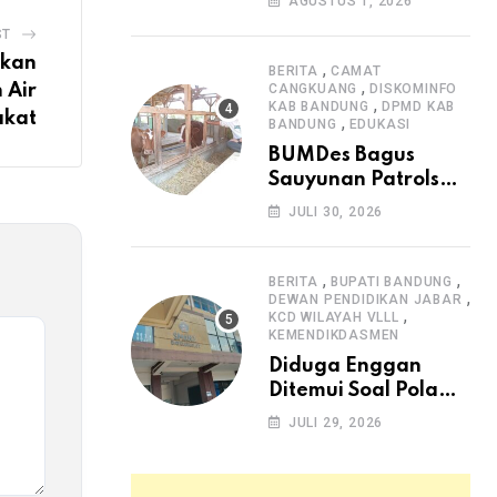
AGUSTUS 1, 2026
Arjasari dan
ST
Masyarakat Sambut
nkan
Antusias
,
BERITA
CAMAT
,
 Air
CANGKUANG
DISKOMINFO
,
KAB BANDUNG
DPMD KAB
akat
,
BANDUNG
EDUKASI
BUMDes Bagus
Sauyunan Patrolsari
Alokasikan 20
JULI 30, 2026
Persen Dana Desa
untuk Ketahanan
Pangan Hewani dan
,
,
BERITA
BUPATI BANDUNG
,
Nabati
DEWAN PENDIDIKAN JABAR
,
KCD WILAYAH VLLL
KEMENDIKDASMEN
Diduga Enggan
Ditemui Soal Pola
SPMB, Kepsek SMAN
JULI 29, 2026
1 Dayeuhkolot
Dikeluhkan Orang
Tua Siswa