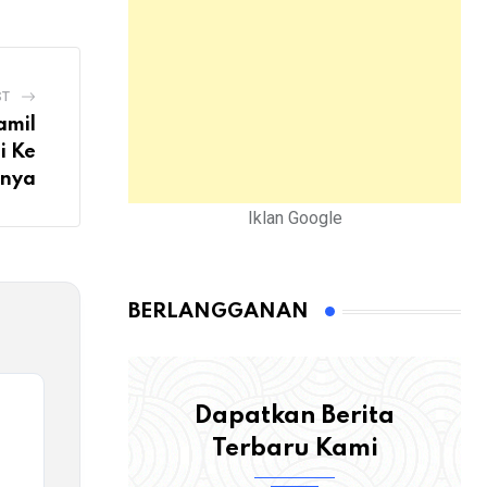
ST
amil
i Ke
nnya
Iklan Google
BERLANGGANAN
Dapatkan Berita
Terbaru Kami