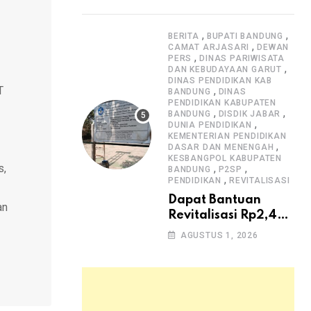
Dugaan Lemahnya
Pengawasan K3
,
,
BERITA
BUPATI BANDUNG
,
CAMAT ARJASARI
DEWAN
,
PERS
DINAS PARIWISATA
,
DAN KEBUDAYAAN GARUT
DINAS PENDIDIKAN KAB
T
,
BANDUNG
DINAS
PENDIDIKAN KABUPATEN
,
,
BANDUNG
DISDIK JABAR
,
DUNIA PENDIDIKAN
KEMENTERIAN PENDIDIKAN
,
DASAR DAN MENENGAH
KESBANGPOL KABUPATEN
s,
,
,
BANDUNG
P2SP
,
PENDIDIKAN
REVITALISASI
Dapat Bantuan
an
Revitalisasi Rp2,4
Miliar, SMPN 1
AGUSTUS 1, 2026
Arjasari dan
Masyarakat Sambut
Antusias