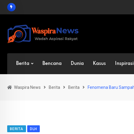
Skip
to
content
Berita
Bencana
Dunia
Kasus
Inspirasi
Waspira News
Berita
Berita
Fenomena Baru Sampah 
BERITA
DLH