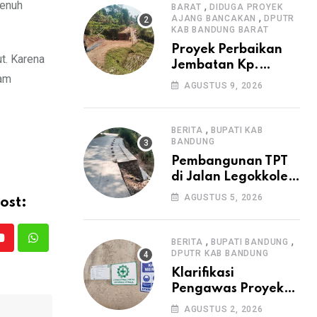
penuh
,
Irigasi P3-TGAI di
BARAT
DIDUGA PROYEK
,
AJANG BANCAKAN
DPUTR
Cangkuang
KAB BANDUNG BARAT
Proyek Perbaikan
t. Karena
Jembatan Kp.
ram
Pamipiran Disorot
AGUSTUS 9, 2026
Warga: Papan
Informasi Tak
Cantumkan PPK,
,
BERITA
BUPATI KAB
Konsultan, dan
BANDUNG
Prosedur K3
Pembangunan TPT
di Jalan Legokkole
Rawabogo Disorot
AGUSTUS 5, 2026
ost:
Warga, Selesai
Tanpa Papan
Informasi Proyek
,
,
BERITA
BUPATI BANDUNG
Youtube
Whatsapp
DPUTR KAB BANDUNG
Klarifikasi
Pengawas Proyek
Citiis Terkait
AGUSTUS 2, 2026