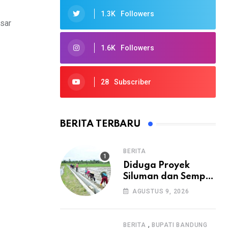
1.3K
Followers
asar
1.6K
Followers
28
Subscriber
BERITA TERBARU
BERITA
Diduga Proyek
Siluman dan Sempat
Mangkrak, Warga
AGUSTUS 9, 2026
Minta APH Usut
Tuntas
Pembangunan
,
BERITA
BUPATI BANDUNG