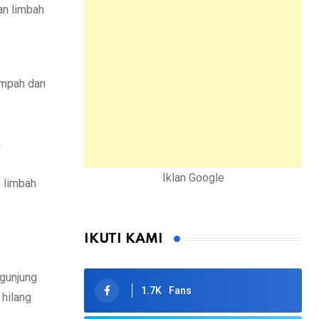
an limbah
ampah dan
n
Iklan Google
 limbah
IKUTI KAMI
ngunjung
1.7K
Fans
hilang