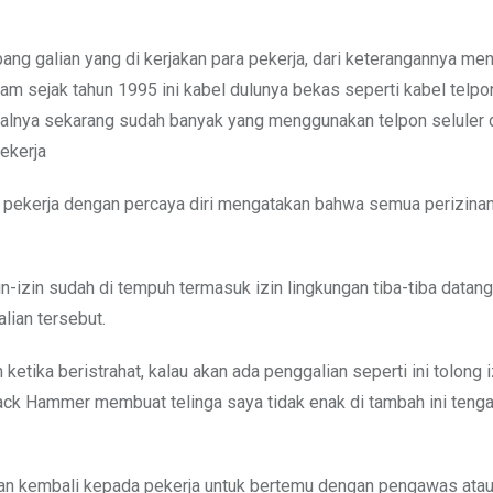
ubang galian yang di kerjakan para pekerja, dari keterangannya men
nam sejak tahun 1995 ini kabel dulunya bekas seperti kabel telpo
oalnya sekarang sudah banyak yang menggunakan telpon seluler 
pekerja
gan pekerja dengan percaya diri mengatakan bahwa semua perizina
n-izin sudah di tempuh termasuk izin lingkungan tiba-tiba datan
lian tersebut.
ika beristrahat, kalau akan ada penggalian seperti ini tolong i
i Jack Hammer membuat telinga saya tidak enak di tambah ini ten
n kembali kepada pekerja untuk bertemu dengan pengawas ata