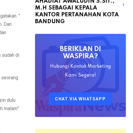
AHADIAT AWALUDIN S.SIT.,
Bapak
M.H SEBAGAI KEPALA
Yayat
KANTOR PERTANAHAN KOTA
gatakan. ”
Ahadiat
BANDUNG
n. Dan
Awaludin
dan
S.SiT.,
M.H
BERIKLAN DI
Sebagai
n sudah di
WASPIRA?
Kepala
Hubungi Kontak Marketing
Kantor
Kami Segera!
g seorang
Pertanahan
Kota
Bandung
CHAT VIA WHATSAPP
zin dulu
gah malam”
u