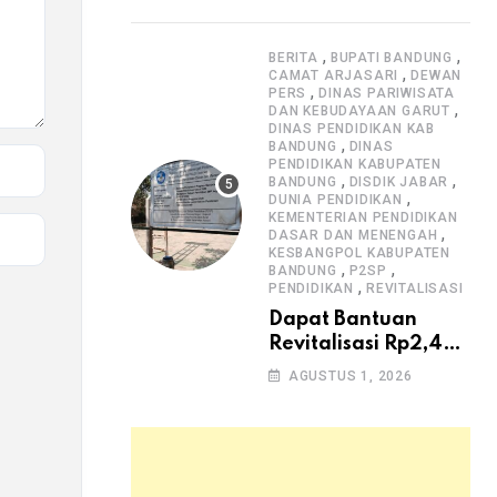
Dugaan Lemahnya
Pengawasan K3
,
,
BERITA
BUPATI BANDUNG
,
CAMAT ARJASARI
DEWAN
,
PERS
DINAS PARIWISATA
,
DAN KEBUDAYAAN GARUT
DINAS PENDIDIKAN KAB
,
BANDUNG
DINAS
PENDIDIKAN KABUPATEN
,
,
BANDUNG
DISDIK JABAR
,
DUNIA PENDIDIKAN
KEMENTERIAN PENDIDIKAN
,
DASAR DAN MENENGAH
KESBANGPOL KABUPATEN
,
,
BANDUNG
P2SP
,
PENDIDIKAN
REVITALISASI
Dapat Bantuan
Revitalisasi Rp2,4
Miliar, SMPN 1
AGUSTUS 1, 2026
Arjasari dan
Masyarakat Sambut
Antusias