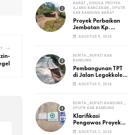
,
Irigasi P3-TGAI di
BARAT
DIDUGA PROYEK
,
AJANG BANCAKAN
DPUTR
Cangkuang
KAB BANDUNG BARAT
Proyek Perbaikan
Jembatan Kp.
Pamipiran Disorot
AGUSTUS 9, 2026
Warga: Papan
Informasi Tak
ST
Cantumkan PPK,
,
BERITA
BUPATI KAB
zin-
Konsultan, dan
BANDUNG
egel
Prosedur K3
Pembangunan TPT
di Jalan Legokkole
Rawabogo Disorot
AGUSTUS 5, 2026
Warga, Selesai
Tanpa Papan
Informasi Proyek
,
,
BERITA
BUPATI BANDUNG
DPUTR KAB BANDUNG
Klarifikasi
Pengawas Proyek
Citiis Terkait
AGUSTUS 2, 2026