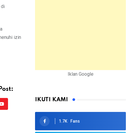
 di
ia
enuhi izin
Iklan Google
Post:
IKUTI KAMI
Youtube
1.7K
Fans