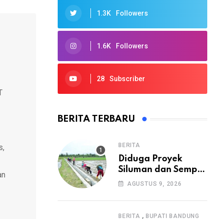
1.3K
Followers
1.6K
Followers
28
Subscriber
T
BERITA TERBARU
BERITA
s,
Diduga Proyek
Siluman dan Sempat
an
Mangkrak, Warga
AGUSTUS 9, 2026
Minta APH Usut
Tuntas
Pembangunan
,
BERITA
BUPATI BANDUNG