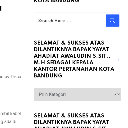
KOTA BANDUNG
a
SELAMAT & SUKSES ATAS
DILANTIKNYA BAPAK YAYAT
AHADIAT AWALUDIN S.SIT.,
M.H SEBAGAI KEPALA
KANTOR PERTANAHAN KOTA
BANDUNG
Pantay Desa
Selamat
&
Sukses
ambil kabel
atas
SELAMAT & SUKSES ATAS
g ada di
DILANTIKNYA BAPAK YAYAT
Dilantiknya