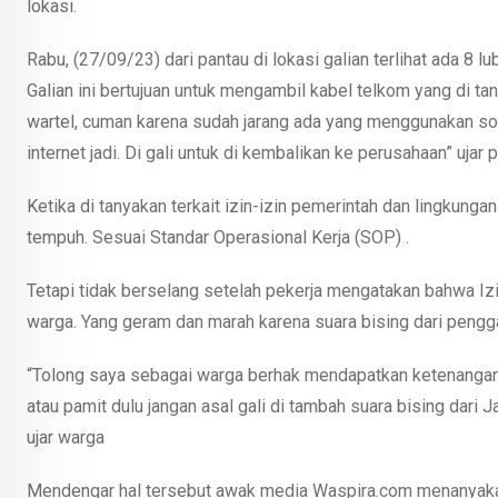
lokasi.
Rabu, (27/09/23) dari pantau di lokasi galian terlihat ada 8 l
Galian ini bertujuan untuk mengambil kabel telkom yang di ta
wartel, cuman karena sudah jarang ada yang menggunakan s
internet jadi. Di gali untuk di kembalikan ke perusahaan” ujar 
Ketika di tanyakan terkait izin-izin pemerintah dan lingkun
tempuh. Sesuai Standar Operasional Kerja (SOP) .
Tetapi tidak berselang setelah pekerja mengatakan bahwa Izi
warga. Yang geram dan marah karena suara bising dari pengga
“Tolong saya sebagai warga berhak mendapatkan ketenangan ket
atau pamit dulu jangan asal gali di tambah suara bising dar
ujar warga
Mendengar hal tersebut awak media Waspira.com menanyaka