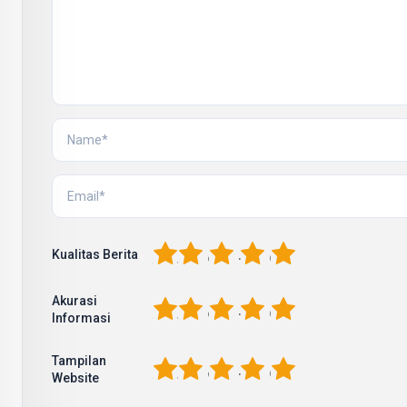
1
2
3
4
5
Kualitas Berita
Akurasi
1
2
3
4
5
Informasi
Tampilan
1
2
3
4
5
Website