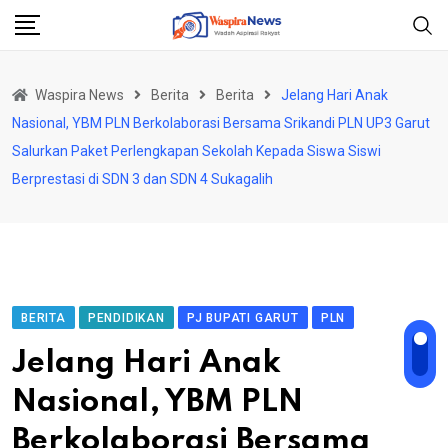
Skip
to
content
Waspira News
Berita
Berita
Jelang Hari Anak
Nasional, YBM PLN Berkolaborasi Bersama Srikandi PLN UP3 Garut
Salurkan Paket Perlengkapan Sekolah Kepada Siswa Siswi
Berprestasi di SDN 3 dan SDN 4 Sukagalih
BERITA
PENDIDIKAN
PJ BUPATI GARUT
PLN
Jelang Hari Anak
Nasional, YBM PLN
Berkolaborasi Bersama