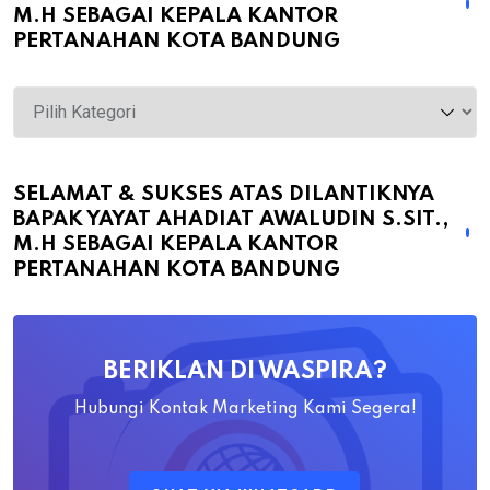
M.H SEBAGAI KEPALA KANTOR
PERTANAHAN KOTA BANDUNG
Selamat
&
Sukses
atas
SELAMAT & SUKSES ATAS DILANTIKNYA
BAPAK YAYAT AHADIAT AWALUDIN S.SIT.,
Dilantiknya
M.H SEBAGAI KEPALA KANTOR
Bapak
PERTANAHAN KOTA BANDUNG
Yayat
Ahadiat
Awaludin
BERIKLAN DI WASPIRA?
S.SiT.,
M.H
Hubungi Kontak Marketing Kami Segera!
Sebagai
Kepala