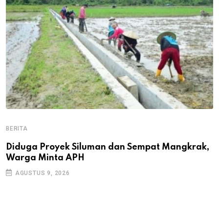
BERITA
B
B
Diduga Proyek Siluman dan Sempat Mangkrak,
Warga Minta APH
P
D
AGUSTUS 9, 2026