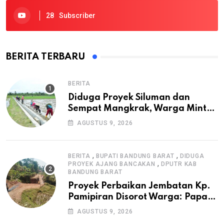
28
Subscriber
BERITA TERBARU
BERITA
Diduga Proyek Siluman dan
Sempat Mangkrak, Warga Minta
APH Usut Tuntas Pembangunan
AGUSTUS 9, 2026
Irigasi P3-TGAI di Cangkuang
,
,
BERITA
BUPATI BANDUNG BARAT
DIDUGA
,
PROYEK AJANG BANCAKAN
DPUTR KAB
BANDUNG BARAT
Proyek Perbaikan Jembatan Kp.
Pamipiran Disorot Warga: Papan
Informasi Tak Cantumkan PPK,
AGUSTUS 9, 2026
Konsultan, dan Prosedur K3