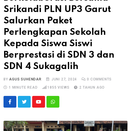
Srikandi PLN UP3 Garut
Salurkan Paket
Perlengkapan Sekolah
Kepada Siswa Siswi
Berprestasi di SDN 3 dan
SDN 4 Sukagalih
BY
AGUS SUHENDAR
JUNI 27, 2024
0
COMMENTS
1 MINUTE READ
1855
VIEWS
2 TAHUN AGO
Youtube
Whatsapp