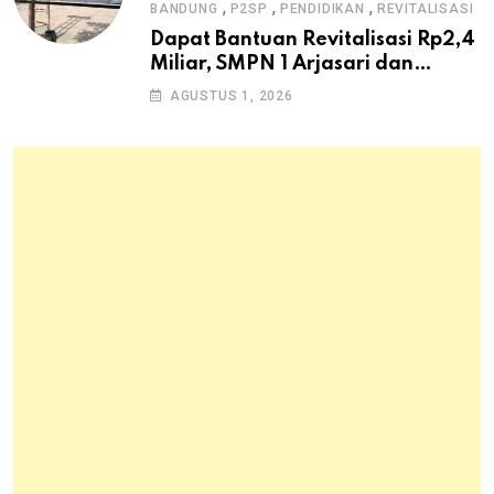
,
,
,
BANDUNG
P2SP
PENDIDIKAN
REVITALISASI
Dapat Bantuan Revitalisasi Rp2,4
Miliar, SMPN 1 Arjasari dan
Masyarakat Sambut Antusias
AGUSTUS 1, 2026