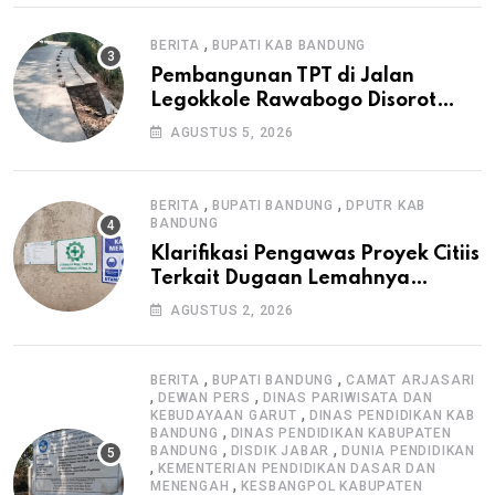
,
BERITA
BUPATI KAB BANDUNG
Pembangunan TPT di Jalan
Legokkole Rawabogo Disorot
Warga, Selesai Tanpa Papan
AGUSTUS 5, 2026
Informasi Proyek
,
,
BERITA
BUPATI BANDUNG
DPUTR KAB
BANDUNG
Klarifikasi Pengawas Proyek Citiis
Terkait Dugaan Lemahnya
Pengawasan K3
AGUSTUS 2, 2026
,
,
BERITA
BUPATI BANDUNG
CAMAT ARJASARI
,
,
DEWAN PERS
DINAS PARIWISATA DAN
,
KEBUDAYAAN GARUT
DINAS PENDIDIKAN KAB
,
BANDUNG
DINAS PENDIDIKAN KABUPATEN
,
,
BANDUNG
DISDIK JABAR
DUNIA PENDIDIKAN
,
KEMENTERIAN PENDIDIKAN DASAR DAN
,
MENENGAH
KESBANGPOL KABUPATEN