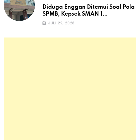
Diduga Enggan Ditemui Soal Pola
SPMB, Kepsek SMAN 1
Dayeuhkolot Dikeluhkan Orang
JULI 29, 2026
Tua Siswa