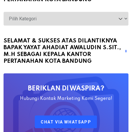
Selamat
&
Sukses
atas
SELAMAT & SUKSES ATAS DILANTIKNYA
BAPAK YAYAT AHADIAT AWALUDIN S.SIT.,
Dilantiknya
M.H SEBAGAI KEPALA KANTOR
Bapak
PERTANAHAN KOTA BANDUNG
Yayat
Ahadiat
Awaludin
BERIKLAN DI WASPIRA?
S.SiT.,
M.H
Hubungi Kontak Marketing Kami Segera!
Sebagai
Kepala
CHAT VIA WHATSAPP
Kantor
Pertanahan