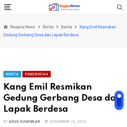
Skip
to
content
Waspira News
Berita
Berita
Kang Emil Resmikan
Gedung Gerbang Desa dan Lapak Berdesa
BERITA
PEMERINTAH
Kang Emil Resmikan
Gedung Gerbang Desa dan
Lapak Berdesa
BY
AGUS SUHENDAR
NOVEMBER 22, 2022