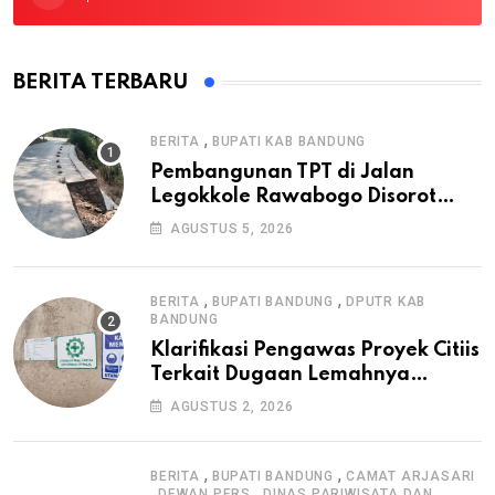
BERITA TERBARU
,
BERITA
BUPATI KAB BANDUNG
Pembangunan TPT di Jalan
Legokkole Rawabogo Disorot
Warga, Selesai Tanpa Papan
AGUSTUS 5, 2026
Informasi Proyek
,
,
BERITA
BUPATI BANDUNG
DPUTR KAB
BANDUNG
Klarifikasi Pengawas Proyek Citiis
Terkait Dugaan Lemahnya
Pengawasan K3
AGUSTUS 2, 2026
,
,
BERITA
BUPATI BANDUNG
CAMAT ARJASARI
,
,
DEWAN PERS
DINAS PARIWISATA DAN