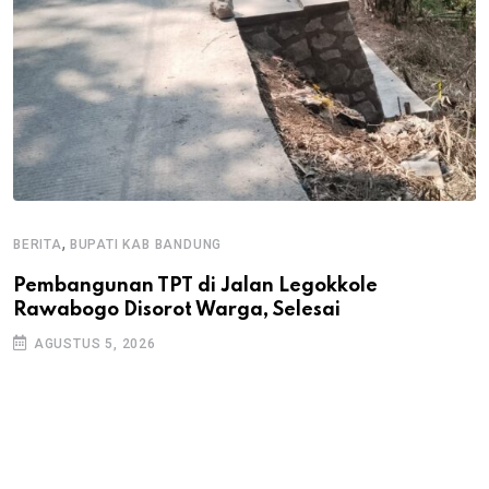
,
BERITA
BUPATI KAB BANDUNG
B
Pembangunan TPT di Jalan Legokkole
K
Rawabogo Disorot Warga, Selesai
D
AGUSTUS 5, 2026