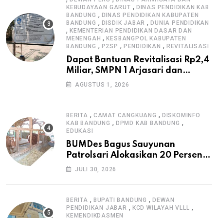
,
KEBUDAYAAN GARUT
DINAS PENDIDIKAN KAB
,
BANDUNG
DINAS PENDIDIKAN KABUPATEN
,
,
BANDUNG
DISDIK JABAR
DUNIA PENDIDIKAN
,
KEMENTERIAN PENDIDIKAN DASAR DAN
,
MENENGAH
KESBANGPOL KABUPATEN
,
,
,
BANDUNG
P2SP
PENDIDIKAN
REVITALISASI
Dapat Bantuan Revitalisasi Rp2,4
Miliar, SMPN 1 Arjasari dan
Masyarakat Sambut Antusias
AGUSTUS 1, 2026
,
,
BERITA
CAMAT CANGKUANG
DISKOMINFO
,
,
KAB BANDUNG
DPMD KAB BANDUNG
EDUKASI
BUMDes Bagus Sauyunan
Patrolsari Alokasikan 20 Persen
Dana Desa untuk Ketahanan
JULI 30, 2026
Pangan Hewani dan Nabati
,
,
BERITA
BUPATI BANDUNG
DEWAN
,
,
PENDIDIKAN JABAR
KCD WILAYAH VLLL
KEMENDIKDASMEN