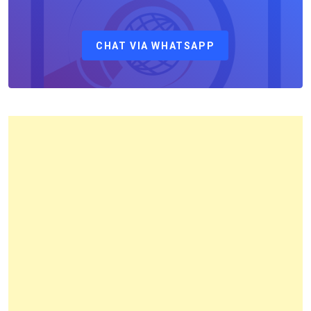
Sebagai
Kepala
CHAT VIA WHATSAPP
Kantor
Pertanahan
Kota
Bandung