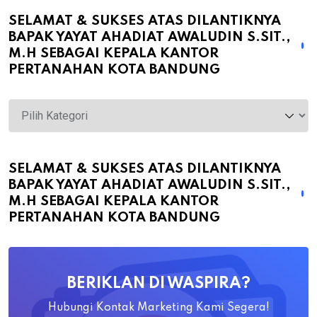
SELAMAT & SUKSES ATAS DILANTIKNYA
BAPAK YAYAT AHADIAT AWALUDIN S.SIT.,
M.H SEBAGAI KEPALA KANTOR
PERTANAHAN KOTA BANDUNG
Selamat
&
Sukses
atas
SELAMAT & SUKSES ATAS DILANTIKNYA
BAPAK YAYAT AHADIAT AWALUDIN S.SIT.,
Dilantiknya
M.H SEBAGAI KEPALA KANTOR
Bapak
PERTANAHAN KOTA BANDUNG
Yayat
Ahadiat
Awaludin
BERIKLAN DI WASPIRA?
S.SiT.,
M.H
Hubungi Kontak Marketing Kami Segera!