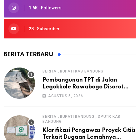
1.6K
Followers
28
Subscriber
BERITA TERBARU
,
BERITA
BUPATI KAB BANDUNG
Pembangunan TPT di Jalan
Legokkole Rawabogo Disorot
Warga, Selesai Tanpa Papan
AGUSTUS 5, 2026
Informasi Proyek
,
,
BERITA
BUPATI BANDUNG
DPUTR KAB
BANDUNG
Klarifikasi Pengawas Proyek Citiis
Terkait Dugaan Lemahnya