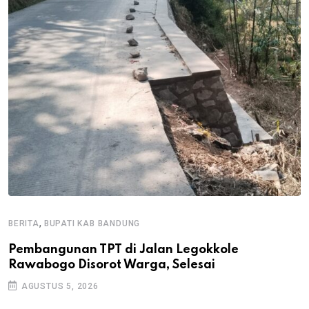
,
BERITA
BUPATI KAB BANDUNG
B
Pembangunan TPT di Jalan Legokkole
K
Rawabogo Disorot Warga, Selesai
D
AGUSTUS 5, 2026