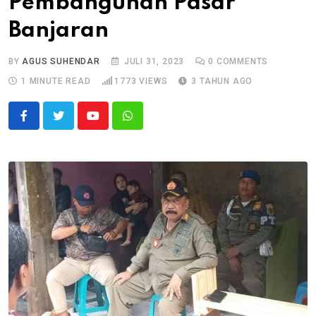
Pembangunan Pasar
Banjaran
BY
AGUS SUHENDAR
JULI 31, 2023
0
COMMENTS
1 MINUTE READ
1773
VIEWS
3 TAHUN AGO
Youtube
Whatsapp