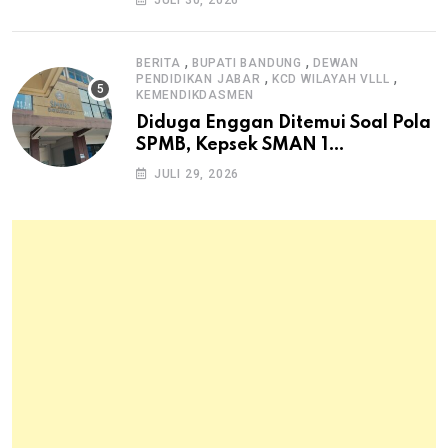
JULI 30, 2026
Pangan Hewani dan Nabati
,
,
BERITA
BUPATI BANDUNG
DEWAN
,
,
PENDIDIKAN JABAR
KCD WILAYAH VLLL
KEMENDIKDASMEN
Diduga Enggan Ditemui Soal Pola
SPMB, Kepsek SMAN 1
Dayeuhkolot Dikeluhkan Orang
JULI 29, 2026
Tua Siswa