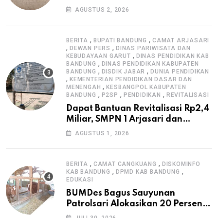
Pengawasan K3
AGUSTUS 2, 2026
,
,
BERITA
BUPATI BANDUNG
CAMAT ARJASARI
,
,
DEWAN PERS
DINAS PARIWISATA DAN
,
KEBUDAYAAN GARUT
DINAS PENDIDIKAN KAB
,
BANDUNG
DINAS PENDIDIKAN KABUPATEN
,
,
BANDUNG
DISDIK JABAR
DUNIA PENDIDIKAN
,
KEMENTERIAN PENDIDIKAN DASAR DAN
,
MENENGAH
KESBANGPOL KABUPATEN
,
,
,
BANDUNG
P2SP
PENDIDIKAN
REVITALISASI
Dapat Bantuan Revitalisasi Rp2,4
Miliar, SMPN 1 Arjasari dan
Masyarakat Sambut Antusias
AGUSTUS 1, 2026
,
,
BERITA
CAMAT CANGKUANG
DISKOMINFO
,
,
KAB BANDUNG
DPMD KAB BANDUNG
EDUKASI
BUMDes Bagus Sauyunan
Patrolsari Alokasikan 20 Persen
Dana Desa untuk Ketahanan