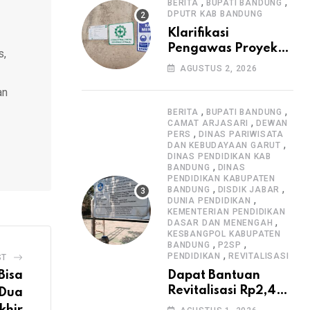
Informasi Proyek
,
,
BERITA
BUPATI BANDUNG
DPUTR KAB BANDUNG
Klarifikasi
Pengawas Proyek
s,
Citiis Terkait
AGUSTUS 2, 2026
Dugaan Lemahnya
an
Pengawasan K3
,
,
BERITA
BUPATI BANDUNG
,
CAMAT ARJASARI
DEWAN
,
PERS
DINAS PARIWISATA
,
DAN KEBUDAYAAN GARUT
DINAS PENDIDIKAN KAB
,
BANDUNG
DINAS
PENDIDIKAN KABUPATEN
,
,
BANDUNG
DISDIK JABAR
,
DUNIA PENDIDIKAN
KEMENTERIAN PENDIDIKAN
,
DASAR DAN MENENGAH
KESBANGPOL KABUPATEN
,
,
BANDUNG
P2SP
,
PENDIDIKAN
REVITALISASI
ST
Bisa
Dapat Bantuan
Revitalisasi Rp2,4
 Dua
Miliar, SMPN 1