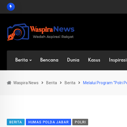
Skip
to
content
Berita
Bencana
Dunia
Kasus
Inspirasi
Waspira News
Berita
Berita
Melalui Program “Polri P
BERITA
HUMAS POLDA JABAR
POLRI