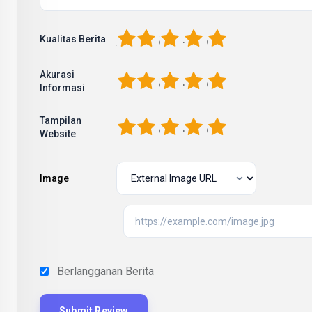
1
2
3
4
5
Kualitas Berita
Akurasi
1
2
3
4
5
Informasi
Tampilan
1
2
3
4
5
Website
Image
Berlangganan Berita