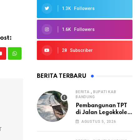
1.3K
Followers
1.6K
Followers
ost:
28
Subscriber
Youtube
Whatsapp
BERITA TERBARU
,
BERITA
BUPATI KAB
BANDUNG
Pembangunan TPT
di Jalan Legokkole
Rawabogo Disorot
AGUSTUS 5, 2026
Warga, Selesai
T
Tanpa Papan