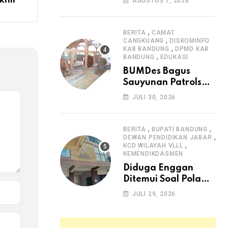
khir
AGUSTUS 1, 2026
Arjasari dan
Masyarakat Sambut
Antusias
,
BERITA
CAMAT
,
CANGKUANG
DISKOMINFO
,
KAB BANDUNG
DPMD KAB
,
BANDUNG
EDUKASI
BUMDes Bagus
Sauyunan Patrolsari
Alokasikan 20
JULI 30, 2026
Persen Dana Desa
untuk Ketahanan
Pangan Hewani dan
,
,
BERITA
BUPATI BANDUNG
,
Nabati
DEWAN PENDIDIKAN JABAR
,
KCD WILAYAH VLLL
KEMENDIKDASMEN
Diduga Enggan
Ditemui Soal Pola
SPMB, Kepsek SMAN
JULI 29, 2026
1 Dayeuhkolot
Dikeluhkan Orang
Tua Siswa