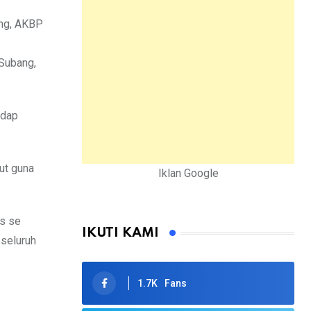
ang, AKBP
Subang,
adap
ut guna
Iklan Google
as se
IKUTI KAMI
 seluruh
1.7K
Fans