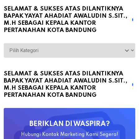
SELAMAT & SUKSES ATAS DILANTIKNYA
BAPAK YAYAT AHADIAT AWALUDIN S.SIT.,
M.H SEBAGAI KEPALA KANTOR
PERTANAHAN KOTA BANDUNG
Selamat
&
Sukses
atas
SELAMAT & SUKSES ATAS DILANTIKNYA
BAPAK YAYAT AHADIAT AWALUDIN S.SIT.,
Dilantiknya
M.H SEBAGAI KEPALA KANTOR
Bapak
PERTANAHAN KOTA BANDUNG
Yayat
Ahadiat
Awaludin
BERIKLAN DI WASPIRA?
S.SiT.,
M.H
Hubungi Kontak Marketing Kami Segera!