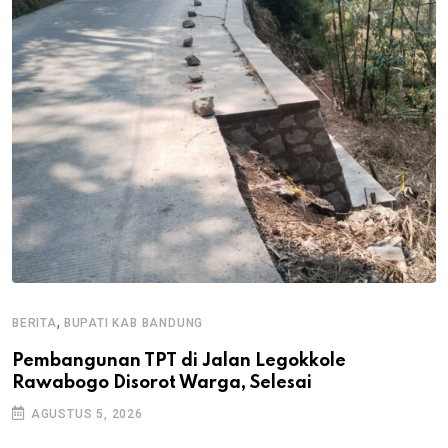
,
BERITA
BUPATI KAB BANDUNG
B
Pembangunan TPT di Jalan Legokkole
K
Rawabogo Disorot Warga, Selesai
D
AGUSTUS 5, 2026