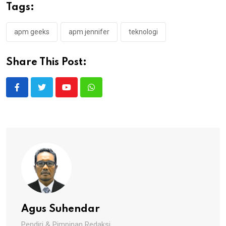
Tags:
apm geeks
apm jennifer
teknologi
Share This Post:
Youtube
Whatsapp
Agus Suhendar
Pendiri & Pimpinan Redaksi