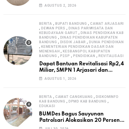
Pengawasan K3
AGUSTUS 2, 2026
,
,
BERITA
BUPATI BANDUNG
CAMAT ARJASARI
,
,
DEWAN PERS
DINAS PARIWISATA DAN
,
KEBUDAYAAN GARUT
DINAS PENDIDIKAN KAB
,
BANDUNG
DINAS PENDIDIKAN KABUPATEN
,
,
BANDUNG
DISDIK JABAR
DUNIA PENDIDIKAN
,
KEMENTERIAN PENDIDIKAN DASAR DAN
,
MENENGAH
KESBANGPOL KABUPATEN
,
,
,
BANDUNG
P2SP
PENDIDIKAN
REVITALISASI
Dapat Bantuan Revitalisasi Rp2,4
Miliar, SMPN 1 Arjasari dan
Masyarakat Sambut Antusias
AGUSTUS 1, 2026
,
,
BERITA
CAMAT CANGKUANG
DISKOMINFO
,
,
KAB BANDUNG
DPMD KAB BANDUNG
EDUKASI
BUMDes Bagus Sauyunan
Patrolsari Alokasikan 20 Persen
Dana Desa untuk Ketahanan
JULI 30, 2026