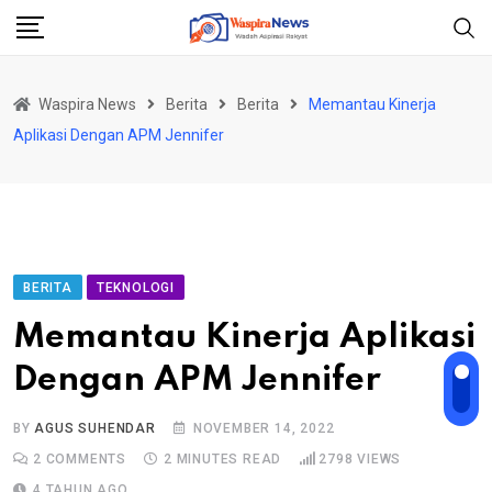
Skip
to
content
Waspira News
Berita
Berita
Memantau Kinerja
Aplikasi Dengan APM Jennifer
BERITA
TEKNOLOGI
Memantau Kinerja Aplikasi
Dengan APM Jennifer
BY
AGUS SUHENDAR
NOVEMBER 14, 2022
2
COMMENTS
2 MINUTES READ
2798
VIEWS
4 TAHUN AGO