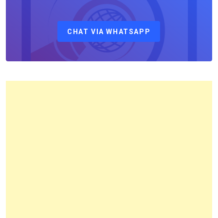
Sebagai
Kepala
CHAT VIA WHATSAPP
Kantor
Pertanahan
Kota
Bandung