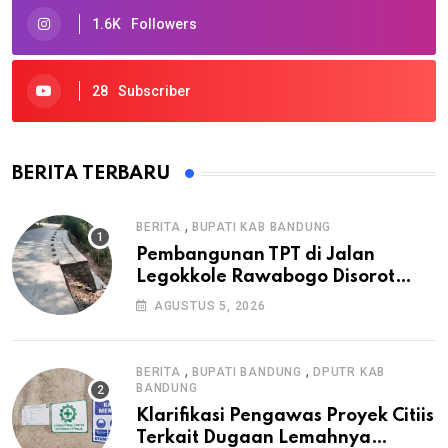
1.6K
Followers
28
Subscriber
BERITA TERBARU
,
BERITA
BUPATI KAB BANDUNG
Pembangunan TPT di Jalan
Legokkole Rawabogo Disorot
Warga, Selesai Tanpa Papan
AGUSTUS 5, 2026
Informasi Proyek
,
,
BERITA
BUPATI BANDUNG
DPUTR KAB
BANDUNG
Klarifikasi Pengawas Proyek Citiis
Terkait Dugaan Lemahnya