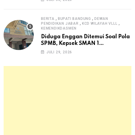
Pangan Hewani dan Nabati
,
,
BERITA
BUPATI BANDUNG
DEWAN
,
,
PENDIDIKAN JABAR
KCD WILAYAH VLLL
KEMENDIKDASMEN
Diduga Enggan Ditemui Soal Pola
SPMB, Kepsek SMAN 1
Dayeuhkolot Dikeluhkan Orang
JULI 29, 2026
Tua Siswa