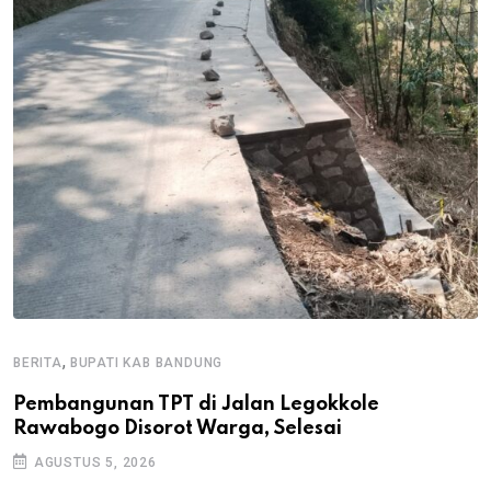
,
BERITA
BUPATI KAB BANDUNG
B
Pembangunan TPT di Jalan Legokkole
K
Rawabogo Disorot Warga, Selesai
D
AGUSTUS 5, 2026