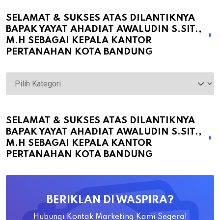
SELAMAT & SUKSES ATAS DILANTIKNYA
BAPAK YAYAT AHADIAT AWALUDIN S.SIT.,
M.H SEBAGAI KEPALA KANTOR
PERTANAHAN KOTA BANDUNG
Selamat
&
Sukses
atas
SELAMAT & SUKSES ATAS DILANTIKNYA
BAPAK YAYAT AHADIAT AWALUDIN S.SIT.,
Dilantiknya
M.H SEBAGAI KEPALA KANTOR
Bapak
PERTANAHAN KOTA BANDUNG
Yayat
Ahadiat
Awaludin
BERIKLAN DI WASPIRA?
S.SiT.,
M.H
Hubungi Kontak Marketing Kami Segera!