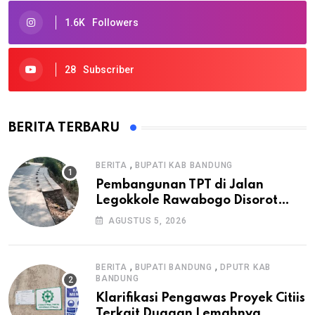
1.6K
Followers
28
Subscriber
BERITA TERBARU
,
BERITA
BUPATI KAB BANDUNG
Pembangunan TPT di Jalan
Legokkole Rawabogo Disorot
Warga, Selesai Tanpa Papan
AGUSTUS 5, 2026
Informasi Proyek
,
,
BERITA
BUPATI BANDUNG
DPUTR KAB
BANDUNG
Klarifikasi Pengawas Proyek Citiis
Terkait Dugaan Lemahnya