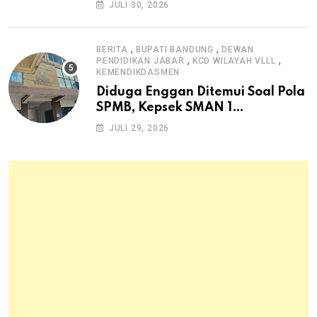
Dana Desa untuk Ketahanan
JULI 30, 2026
Pangan Hewani dan Nabati
,
,
BERITA
BUPATI BANDUNG
DEWAN
,
,
PENDIDIKAN JABAR
KCD WILAYAH VLLL
KEMENDIKDASMEN
Diduga Enggan Ditemui Soal Pola
SPMB, Kepsek SMAN 1
Dayeuhkolot Dikeluhkan Orang
JULI 29, 2026
Tua Siswa