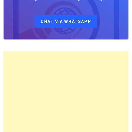
Sebagai
Kepala
CHAT VIA WHATSAPP
Kantor
Pertanahan
Kota
Bandung