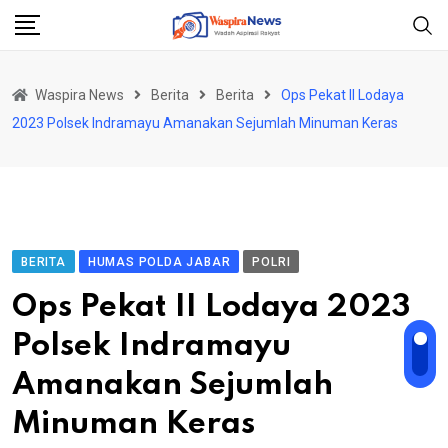
Skip
to
content
Waspira News
Berita
Berita
Ops Pekat II Lodaya
2023 Polsek Indramayu Amanakan Sejumlah Minuman Keras
BERITA
HUMAS POLDA JABAR
POLRI
Ops Pekat II Lodaya 2023
Polsek Indramayu
Amanakan Sejumlah
Minuman Keras