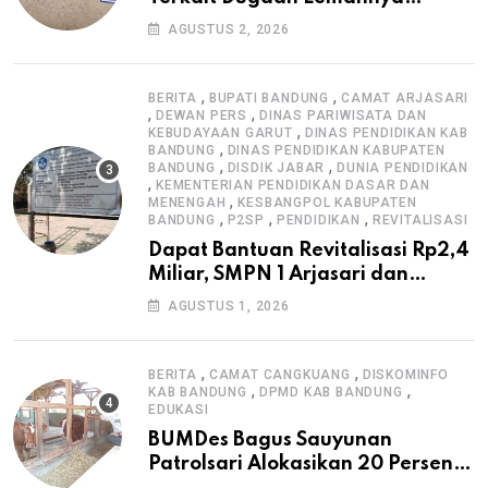
Pengawasan K3
AGUSTUS 2, 2026
,
,
BERITA
BUPATI BANDUNG
CAMAT ARJASARI
,
,
DEWAN PERS
DINAS PARIWISATA DAN
,
KEBUDAYAAN GARUT
DINAS PENDIDIKAN KAB
,
BANDUNG
DINAS PENDIDIKAN KABUPATEN
,
,
BANDUNG
DISDIK JABAR
DUNIA PENDIDIKAN
,
KEMENTERIAN PENDIDIKAN DASAR DAN
,
MENENGAH
KESBANGPOL KABUPATEN
,
,
,
BANDUNG
P2SP
PENDIDIKAN
REVITALISASI
Dapat Bantuan Revitalisasi Rp2,4
Miliar, SMPN 1 Arjasari dan
Masyarakat Sambut Antusias
AGUSTUS 1, 2026
,
,
BERITA
CAMAT CANGKUANG
DISKOMINFO
,
,
KAB BANDUNG
DPMD KAB BANDUNG
EDUKASI
BUMDes Bagus Sauyunan
Patrolsari Alokasikan 20 Persen