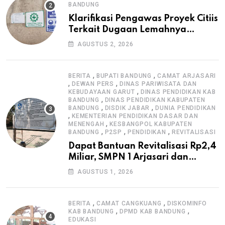
BANDUNG
Klarifikasi Pengawas Proyek Citiis
Terkait Dugaan Lemahnya
Pengawasan K3
AGUSTUS 2, 2026
,
,
BERITA
BUPATI BANDUNG
CAMAT ARJASARI
,
,
DEWAN PERS
DINAS PARIWISATA DAN
,
KEBUDAYAAN GARUT
DINAS PENDIDIKAN KAB
,
BANDUNG
DINAS PENDIDIKAN KABUPATEN
,
,
BANDUNG
DISDIK JABAR
DUNIA PENDIDIKAN
,
KEMENTERIAN PENDIDIKAN DASAR DAN
,
MENENGAH
KESBANGPOL KABUPATEN
,
,
,
BANDUNG
P2SP
PENDIDIKAN
REVITALISASI
Dapat Bantuan Revitalisasi Rp2,4
Miliar, SMPN 1 Arjasari dan
Masyarakat Sambut Antusias
AGUSTUS 1, 2026
,
,
BERITA
CAMAT CANGKUANG
DISKOMINFO
,
,
KAB BANDUNG
DPMD KAB BANDUNG
EDUKASI