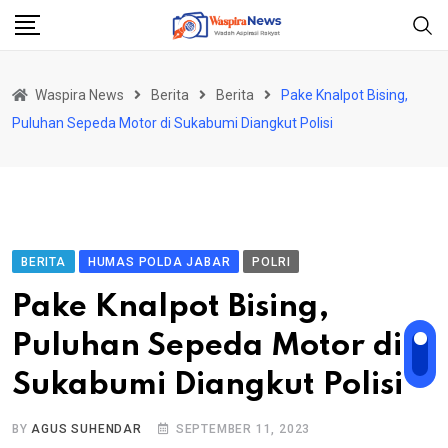
Skip
to
content
Waspira News
Berita
Berita
Pake Knalpot Bising,
Puluhan Sepeda Motor di Sukabumi Diangkut Polisi
BERITA
HUMAS POLDA JABAR
POLRI
Pake Knalpot Bising,
Puluhan Sepeda Motor di
Sukabumi Diangkut Polisi
BY
AGUS SUHENDAR
SEPTEMBER 11, 2023