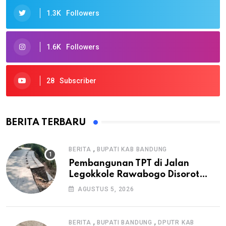
1.3K
Followers
1.6K
Followers
28
Subscriber
BERITA TERBARU
,
BERITA
BUPATI KAB BANDUNG
Pembangunan TPT di Jalan
Legokkole Rawabogo Disorot
Warga, Selesai Tanpa Papan
AGUSTUS 5, 2026
Informasi Proyek
,
,
BERITA
BUPATI BANDUNG
DPUTR KAB