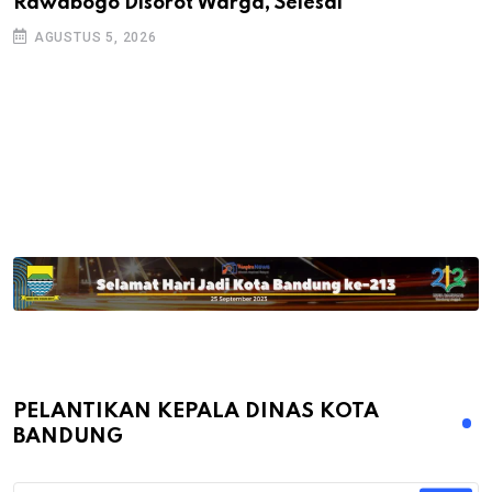
Rawabogo Disorot Warga, Selesai
D
AGUSTUS 5, 2026
PELANTIKAN KEPALA DINAS KOTA
BANDUNG