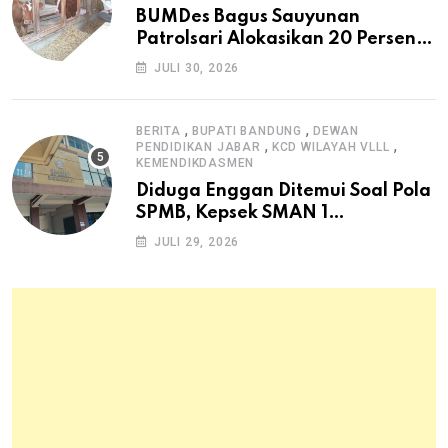
BUMDes Bagus Sauyunan
Patrolsari Alokasikan 20 Persen
Dana Desa untuk Ketahanan
JULI 30, 2026
Pangan Hewani dan Nabati
,
,
BERITA
BUPATI BANDUNG
DEWAN
,
,
PENDIDIKAN JABAR
KCD WILAYAH VLLL
KEMENDIKDASMEN
Diduga Enggan Ditemui Soal Pola
SPMB, Kepsek SMAN 1
Dayeuhkolot Dikeluhkan Orang
JULI 29, 2026
Tua Siswa