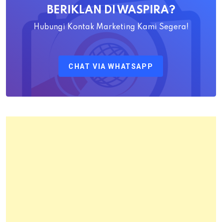
BERIKLAN DI WASPIRA?
S.SiT.,
M.H
Hubungi Kontak Marketing Kami Segera!
Sebagai
Kepala
CHAT VIA WHATSAPP
Kantor
Pertanahan
Kota
Bandung