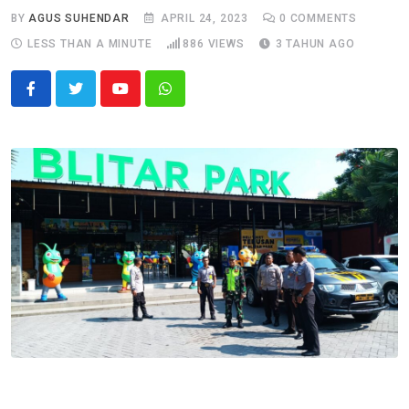
BY
AGUS SUHENDAR
APRIL 24, 2023
0
COMMENTS
LESS THAN A MINUTE
886
VIEWS
3 TAHUN AGO
Youtube
Whatsapp