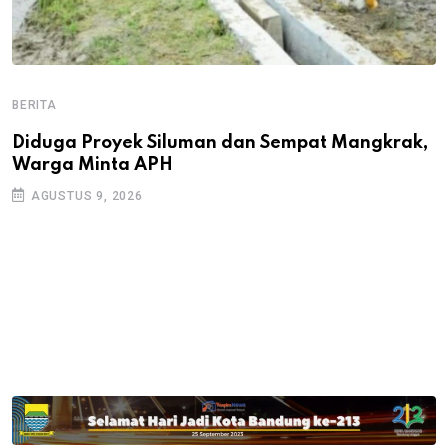
BERITA
B
B
Diduga Proyek Siluman dan Sempat Mangkrak,
Warga Minta APH
P
D
AGUSTUS 9, 2026