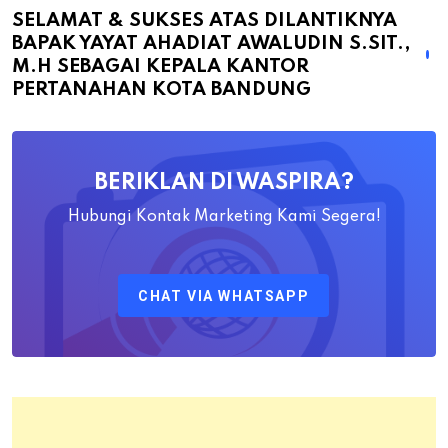
atas
SELAMAT & SUKSES ATAS DILANTIKNYA
BAPAK YAYAT AHADIAT AWALUDIN S.SIT.,
Dilantiknya
M.H SEBAGAI KEPALA KANTOR
Bapak
PERTANAHAN KOTA BANDUNG
Yayat
Ahadiat
Awaludin
BERIKLAN DI WASPIRA?
S.SiT.,
M.H
Hubungi Kontak Marketing Kami Segera!
Sebagai
Kepala
CHAT VIA WHATSAPP
Kantor
Pertanahan
Kota
Bandung