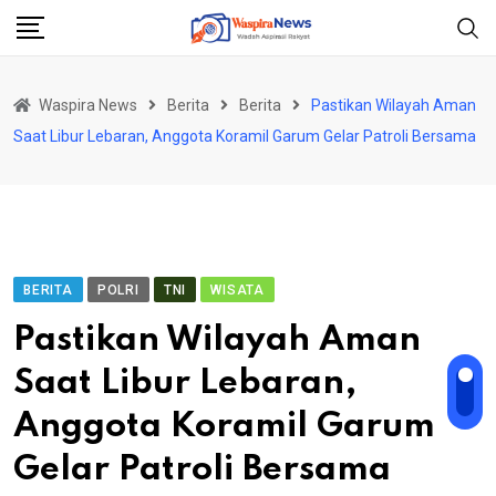
Skip
to
content
Waspira News
Berita
Berita
Pastikan Wilayah Aman
Saat Libur Lebaran, Anggota Koramil Garum Gelar Patroli Bersama
BERITA
POLRI
TNI
WISATA
Pastikan Wilayah Aman
Saat Libur Lebaran,
Anggota Koramil Garum
Gelar Patroli Bersama