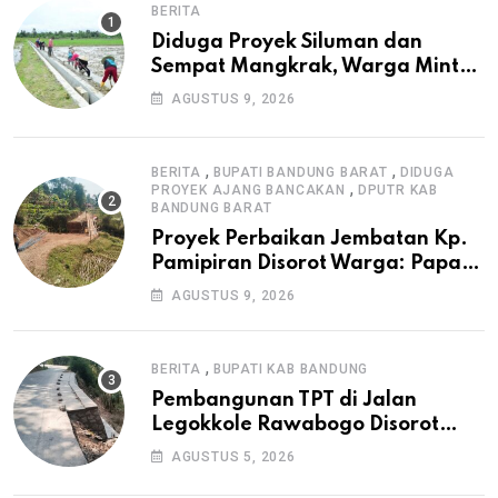
BERITA
Diduga Proyek Siluman dan
Sempat Mangkrak, Warga Minta
APH Usut Tuntas Pembangunan
AGUSTUS 9, 2026
Irigasi P3-TGAI di Cangkuang
,
,
BERITA
BUPATI BANDUNG BARAT
DIDUGA
,
PROYEK AJANG BANCAKAN
DPUTR KAB
BANDUNG BARAT
Proyek Perbaikan Jembatan Kp.
Pamipiran Disorot Warga: Papan
Informasi Tak Cantumkan PPK,
AGUSTUS 9, 2026
Konsultan, dan Prosedur K3
,
BERITA
BUPATI KAB BANDUNG
Pembangunan TPT di Jalan
Legokkole Rawabogo Disorot
Warga, Selesai Tanpa Papan
AGUSTUS 5, 2026
Informasi Proyek