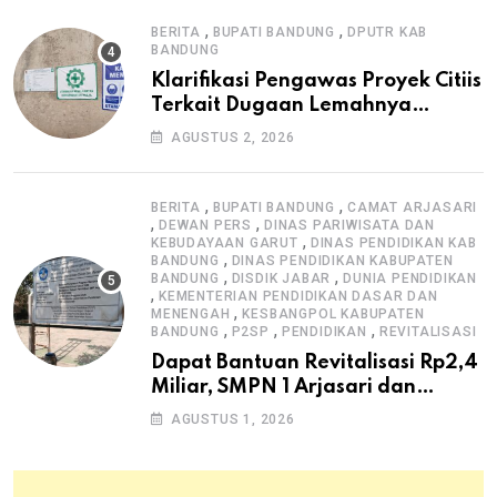
,
,
BERITA
BUPATI BANDUNG
DPUTR KAB
BANDUNG
Klarifikasi Pengawas Proyek Citiis
Terkait Dugaan Lemahnya
Pengawasan K3
AGUSTUS 2, 2026
,
,
BERITA
BUPATI BANDUNG
CAMAT ARJASARI
,
,
DEWAN PERS
DINAS PARIWISATA DAN
,
KEBUDAYAAN GARUT
DINAS PENDIDIKAN KAB
,
BANDUNG
DINAS PENDIDIKAN KABUPATEN
,
,
BANDUNG
DISDIK JABAR
DUNIA PENDIDIKAN
,
KEMENTERIAN PENDIDIKAN DASAR DAN
,
MENENGAH
KESBANGPOL KABUPATEN
,
,
,
BANDUNG
P2SP
PENDIDIKAN
REVITALISASI
Dapat Bantuan Revitalisasi Rp2,4
Miliar, SMPN 1 Arjasari dan
Masyarakat Sambut Antusias
AGUSTUS 1, 2026