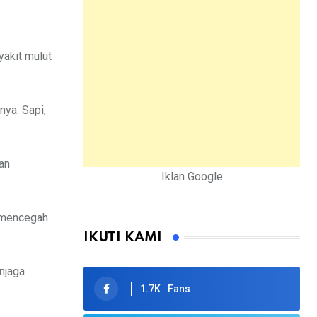
akit mulut
nya. Sapi,
an
Iklan Google
a mencegah
IKUTI KAMI
njaga
1.7K
Fans