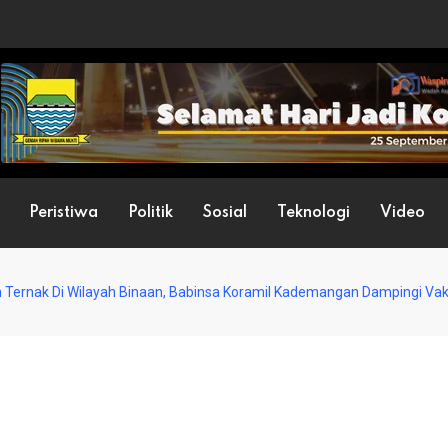
Peristiwa
Politik
Sosial
Teknologi
Video
 Ternak Di Wilayah Binaan, Babinsa Koramil Kademangan Dampingi Va