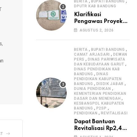
Informasi Proyek
,
,
BERITA
BUPATI BANDUNG
DPUTR KAB BANDUNG
T
Klarifikasi
Pengawas Proyek
Citiis Terkait
AGUSTUS 2, 2026
Dugaan Lemahnya
Pengawasan K3
s,
,
,
BERITA
BUPATI BANDUNG
,
CAMAT ARJASARI
DEWAN
,
PERS
DINAS PARIWISATA
an
,
DAN KEBUDAYAAN GARUT
DINAS PENDIDIKAN KAB
,
BANDUNG
DINAS
PENDIDIKAN KABUPATEN
,
,
BANDUNG
DISDIK JABAR
,
DUNIA PENDIDIKAN
KEMENTERIAN PENDIDIKAN
,
DASAR DAN MENENGAH
KESBANGPOL KABUPATEN
,
,
BANDUNG
P2SP
,
PENDIDIKAN
REVITALISASI
Dapat Bantuan
Revitalisasi Rp2,4
ST
Miliar, SMPN 1