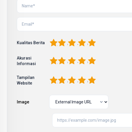
1
2
3
4
5
Kualitas Berita
Akurasi
1
2
3
4
5
Informasi
Tampilan
1
2
3
4
5
Website
Image