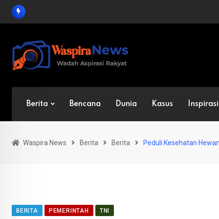
Skip
to
content
Berita
Bencana
Dunia
Kasus
Inspirasi
Waspira News
Berita
Berita
Peduli Kesehatan Hewan
BERITA
PEMERINTAH
TNI