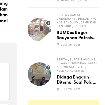
AGUSTUS 1, 2026
dung
Arjasari dan
Masyarakat Sambut
alam
Antusias
,
ikan
BERITA
CAMAT
,
CANGKUANG
DISKOMINFO
onal
,
KAB BANDUNG
DPMD KAB
,
BANDUNG
EDUKASI
BUMDes Bagus
Sauyunan Patrolsari
Alokasikan 20
JULI 30, 2026
Persen Dana Desa
untuk Ketahanan
Pangan Hewani dan
,
,
BERITA
BUPATI BANDUNG
,
Nabati
DEWAN PENDIDIKAN JABAR
,
KCD WILAYAH VLLL
KEMENDIKDASMEN
Diduga Enggan
Ditemui Soal Pola
SPMB, Kepsek SMAN
JULI 29, 2026
1 Dayeuhkolot
Dikeluhkan Orang
Tua Siswa