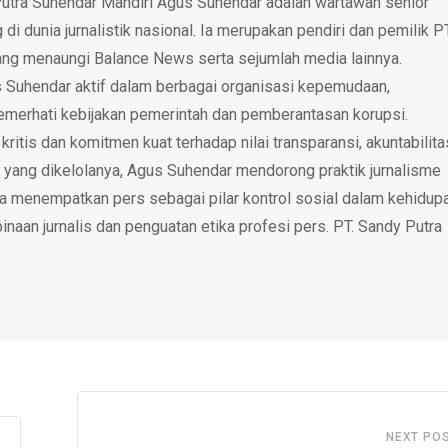
utra Suhendar Mandiri Agus Suhendar adalah wartawan senior
i dunia jurnalistik nasional. Ia merupakan pendiri dan pemilik P
ang menaungi Balance News serta sejumlah media lainnya.
 Suhendar aktif dalam berbagai organisasi kepemudaan,
emerhati kebijakan pemerintah dan pemberantasan korupsi.
tis dan komitmen kuat terhadap nilai transparansi, akuntabilita
 yang dikelolanya, Agus Suhendar mendorong praktik jurnalisme
rta menempatkan pers sebagai pilar kontrol sosial dalam kehidup
inaan jurnalis dan penguatan etika profesi pers. PT. Sandy Putra
NEXT PO