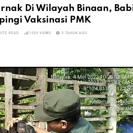
rnak Di Wilayah Binaan, Bab
ingi Vaksinasi PMK
NUTE READ
1059
VIEWS
3 TAHUN AGO