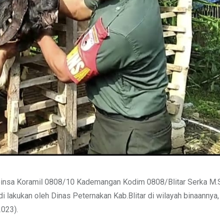
binsa Koramil 0808/10 Kademangan Kodim 0808/Blitar Serka M.S
lakukan oleh Dinas Peternakan Kab.Blitar di wilayah binaannya
2023).