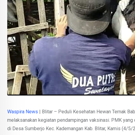
Waspira News
| Blitar – Peduli Kesehatan Hewan Ternak Ba
melaksanakan kegiatan pendampingan vaksinasi. PMK yang di 
di Desa Sumberjo Kec. Kademangan Kab. Blitar, Kamis (4/5/