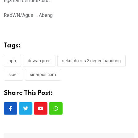
tiga hari berturut-turut.
RedWN/Agus – Abeng
Tags:
aph
dewan pres
sekolah mts 2 negeri bandung
siber
sinarpos.com
Share This Post:
Youtube
Whatsapp