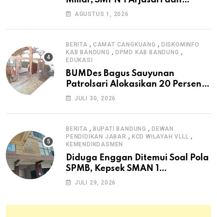
Miliar, SMPN 1 Arjasari dan
Masyarakat Sambut Antusias
AGUSTUS 1, 2026
,
,
BERITA
CAMAT CANGKUANG
DISKOMINFO
,
,
KAB BANDUNG
DPMD KAB BANDUNG
EDUKASI
BUMDes Bagus Sauyunan
Patrolsari Alokasikan 20 Persen
Dana Desa untuk Ketahanan
JULI 30, 2026
Pangan Hewani dan Nabati
,
,
BERITA
BUPATI BANDUNG
DEWAN
,
,
PENDIDIKAN JABAR
KCD WILAYAH VLLL
KEMENDIKDASMEN
Diduga Enggan Ditemui Soal Pola
SPMB, Kepsek SMAN 1
Dayeuhkolot Dikeluhkan Orang
JULI 29, 2026
Tua Siswa