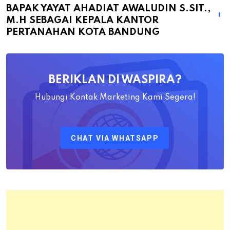
BAPAK YAYAT AHADIAT AWALUDIN S.SIT.,
Dilantiknya
M.H SEBAGAI KEPALA KANTOR
Bapak
PERTANAHAN KOTA BANDUNG
Yayat
Ahadiat
Awaludin
BERIKLAN DI WASPIRA?
S.SiT.,
M.H
Hubungi Kontak Marketing Kami Segera!
Sebagai
Kepala
CHAT VIA WHATSAPP
Kantor
Pertanahan
Kota
Bandung