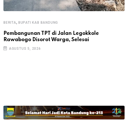
,
BERITA
BUPATI KAB BANDUNG
B
Pembangunan TPT di Jalan Legokkole
K
Rawabogo Disorot Warga, Selesai
D
AGUSTUS 5, 2026