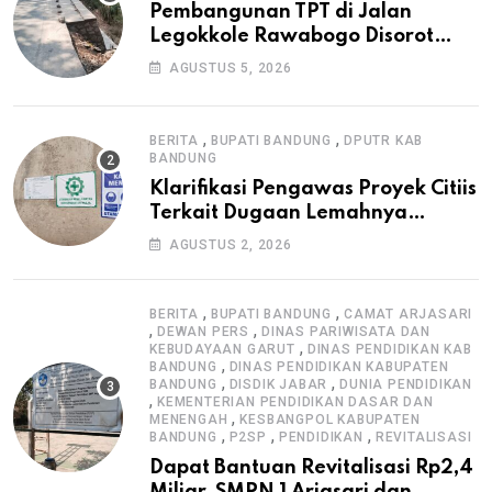
Pembangunan TPT di Jalan
Legokkole Rawabogo Disorot
Warga, Selesai Tanpa Papan
AGUSTUS 5, 2026
Informasi Proyek
,
,
BERITA
BUPATI BANDUNG
DPUTR KAB
BANDUNG
Klarifikasi Pengawas Proyek Citiis
Terkait Dugaan Lemahnya
Pengawasan K3
AGUSTUS 2, 2026
,
,
BERITA
BUPATI BANDUNG
CAMAT ARJASARI
,
,
DEWAN PERS
DINAS PARIWISATA DAN
,
KEBUDAYAAN GARUT
DINAS PENDIDIKAN KAB
,
BANDUNG
DINAS PENDIDIKAN KABUPATEN
,
,
BANDUNG
DISDIK JABAR
DUNIA PENDIDIKAN
,
KEMENTERIAN PENDIDIKAN DASAR DAN
,
MENENGAH
KESBANGPOL KABUPATEN
,
,
,
BANDUNG
P2SP
PENDIDIKAN
REVITALISASI
Dapat Bantuan Revitalisasi Rp2,4