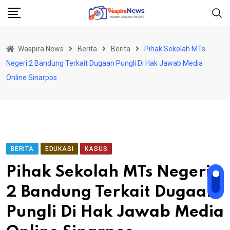
Skip
to
content
Waspira News
Berita
Berita
Pihak Sekolah MTs
Negeri 2 Bandung Terkait Dugaan Pungli Di Hak Jawab Media
Online Sinarpos
BERITA
EDUKASI
KASUS
Pihak Sekolah MTs Negeri
2 Bandung Terkait Dugaan
Pungli Di Hak Jawab Media