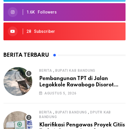
1.6K
Followers
28
Subscriber
BERITA TERBARU
,
BERITA
BUPATI KAB BANDUNG
Pembangunan TPT di Jalan
Legokkole Rawabogo Disorot
Warga, Selesai Tanpa Papan
AGUSTUS 5, 2026
Informasi Proyek
,
,
BERITA
BUPATI BANDUNG
DPUTR KAB
BANDUNG
Klarifikasi Pengawas Proyek Citiis