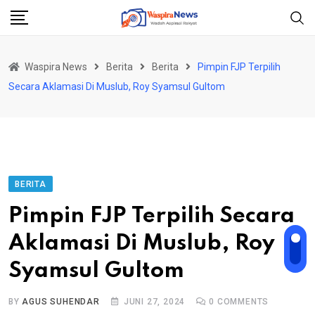
Skip
to
content
Waspira News
Berita
Berita
Pimpin FJP Terpilih
Secara Aklamasi Di Muslub, Roy Syamsul Gultom
BERITA
Pimpin FJP Terpilih Secara
Aklamasi Di Muslub, Roy
Syamsul Gultom
BY
AGUS SUHENDAR
JUNI 27, 2024
0
COMMENTS