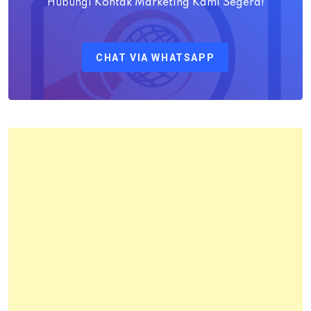
M.H
Hubungi Kontak Marketing Kami Segera!
Sebagai
Kepala
CHAT VIA WHATSAPP
Kantor
Pertanahan
Kota
Bandung