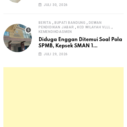
Dana Desa untuk Ketahanan
JULI 30, 2026
Pangan Hewani dan Nabati
,
,
BERITA
BUPATI BANDUNG
DEWAN
,
,
PENDIDIKAN JABAR
KCD WILAYAH VLLL
KEMENDIKDASMEN
Diduga Enggan Ditemui Soal Pola
SPMB, Kepsek SMAN 1
Dayeuhkolot Dikeluhkan Orang
JULI 29, 2026
Tua Siswa