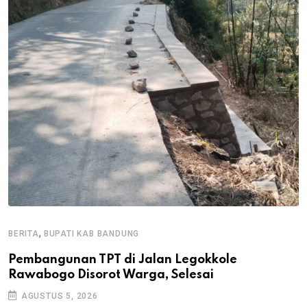
,
BERITA
BUPATI KAB BANDUNG
B
Pembangunan TPT di Jalan Legokkole
K
Rawabogo Disorot Warga, Selesai
D
AGUSTUS 5, 2026