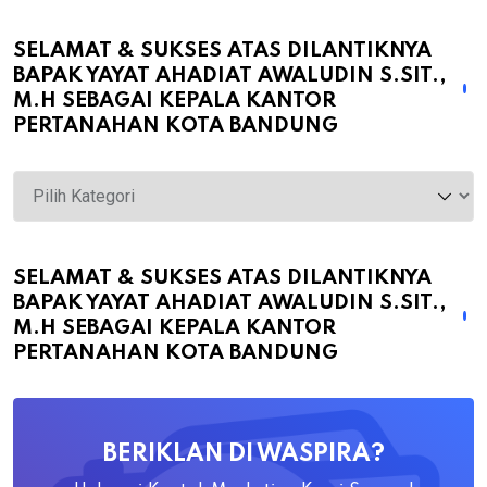
SELAMAT & SUKSES ATAS DILANTIKNYA
BAPAK YAYAT AHADIAT AWALUDIN S.SIT.,
M.H SEBAGAI KEPALA KANTOR
PERTANAHAN KOTA BANDUNG
Selamat
&
Sukses
atas
SELAMAT & SUKSES ATAS DILANTIKNYA
BAPAK YAYAT AHADIAT AWALUDIN S.SIT.,
Dilantiknya
M.H SEBAGAI KEPALA KANTOR
Bapak
PERTANAHAN KOTA BANDUNG
Yayat
Ahadiat
Awaludin
BERIKLAN DI WASPIRA?
S.SiT.,