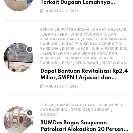
Terkait Dugaan Lemahnya
Pengawasan K3
AGUSTUS 2, 2026
,
,
BERITA
BUPATI BANDUNG
CAMAT ARJASARI
,
,
DEWAN PERS
DINAS PARIWISATA DAN
,
KEBUDAYAAN GARUT
DINAS PENDIDIKAN KAB
,
BANDUNG
DINAS PENDIDIKAN KABUPATEN
,
,
BANDUNG
DISDIK JABAR
DUNIA PENDIDIKAN
,
KEMENTERIAN PENDIDIKAN DASAR DAN
,
MENENGAH
KESBANGPOL KABUPATEN
,
,
,
BANDUNG
P2SP
PENDIDIKAN
REVITALISASI
Dapat Bantuan Revitalisasi Rp2,4
Miliar, SMPN 1 Arjasari dan
Masyarakat Sambut Antusias
AGUSTUS 1, 2026
,
,
BERITA
CAMAT CANGKUANG
DISKOMINFO
,
,
KAB BANDUNG
DPMD KAB BANDUNG
EDUKASI
BUMDes Bagus Sauyunan
Patrolsari Alokasikan 20 Persen