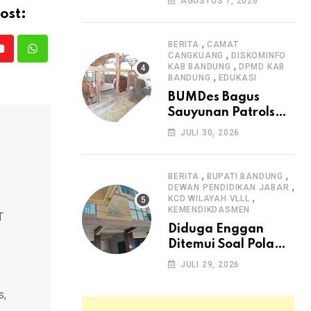
AGUSTUS 1, 2026
Arjasari dan
ost:
Masyarakat Sambut
Antusias
,
BERITA
CAMAT
,
Youtube
Whatsapp
CANGKUANG
DISKOMINFO
,
KAB BANDUNG
DPMD KAB
,
BANDUNG
EDUKASI
BUMDes Bagus
Sauyunan Patrolsari
Alokasikan 20
JULI 30, 2026
Persen Dana Desa
untuk Ketahanan
Pangan Hewani dan
,
,
BERITA
BUPATI BANDUNG
,
Nabati
DEWAN PENDIDIKAN JABAR
,
KCD WILAYAH VLLL
KEMENDIKDASMEN
T
Diduga Enggan
Ditemui Soal Pola
SPMB, Kepsek SMAN
JULI 29, 2026
1 Dayeuhkolot
Dikeluhkan Orang
s,
Tua Siswa