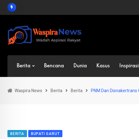
Skip
to
content
Berita
Bencana
Dunia
Kasus
Inspirasi
Waspira News
Berita
Berita
PNM Dan Disnakertrans G
BERITA
BUPATI GARUT