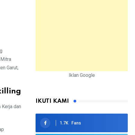
ng
 Mitra
en Garut,
Iklan Google
illing
IKUTI KAMI
 Kerja dan
1.7K
Fans
ap