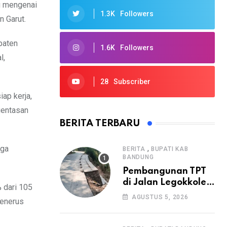
u mengenai
1.3K
Followers
n Garut.
paten
1.6K
Followers
l,
28
Subscriber
ap kerja,
gentasan
BERITA TERBARU
,
gga
BERITA
BUPATI KAB
BANDUNG
Pembangunan TPT
di Jalan Legokkole
 dari 105
Rawabogo Disorot
AGUSTUS 5, 2026
penerus
Warga, Selesai
Tanpa Papan