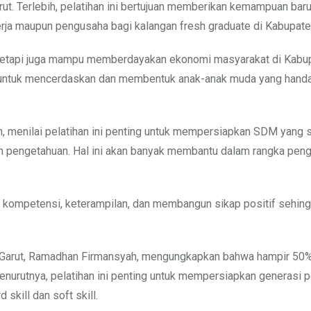
. Terlebih, pelatihan ini bertujuan memberikan kemampuan bar
kerja maupun pengusaha bagi kalangan fresh graduate di Kabupate
 tetapi juga mampu memberdayakan ekonomi masyarakat di Kabu
g untuk mencerdaskan dan membentuk anak-anak muda yang handa
, menilai pelatihan ini penting untuk mempersiapkan SDM yang si
n pengetahuan. Hal ini akan banyak membantu dalam rangka pen
n kompetensi, keterampilan, dan membangun sikap positif sehin
Garut, Ramadhan Firmansyah, mengungkapkan bahwa hampir 50%
enurutnya, pelatihan ini penting untuk mempersiapkan generasi 
kill dan soft skill.