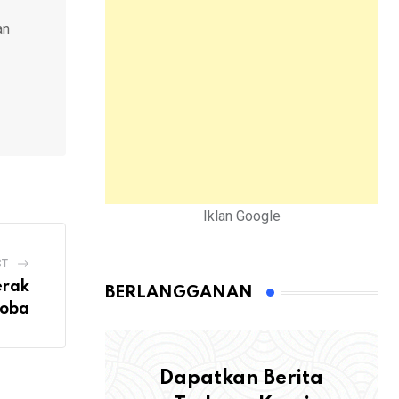
an
Iklan Google
ST
erak
BERLANGGANAN
oba
Dapatkan Berita