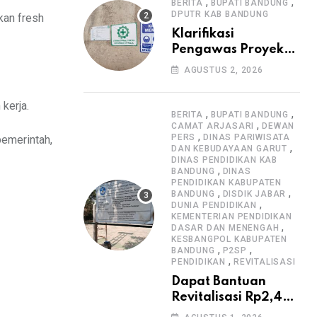
Informasi Proyek
,
,
BERITA
BUPATI BANDUNG
DPUTR KAB BANDUNG
kan fresh
Klarifikasi
Pengawas Proyek
Citiis Terkait
AGUSTUS 2, 2026
Dugaan Lemahnya
Pengawasan K3
kerja.
,
,
BERITA
BUPATI BANDUNG
,
CAMAT ARJASARI
DEWAN
,
PERS
DINAS PARIWISATA
pemerintah,
,
DAN KEBUDAYAAN GARUT
DINAS PENDIDIKAN KAB
,
BANDUNG
DINAS
PENDIDIKAN KABUPATEN
,
,
BANDUNG
DISDIK JABAR
,
DUNIA PENDIDIKAN
KEMENTERIAN PENDIDIKAN
,
DASAR DAN MENENGAH
KESBANGPOL KABUPATEN
,
,
BANDUNG
P2SP
,
PENDIDIKAN
REVITALISASI
Dapat Bantuan
Revitalisasi Rp2,4
Miliar, SMPN 1