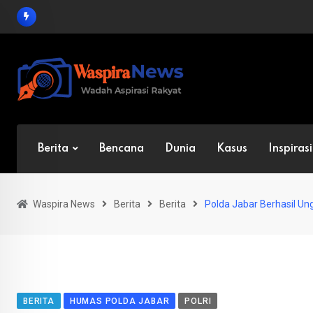
Skip
to
content
Berita
Bencana
Dunia
Kasus
Inspirasi
Waspira News
Berita
Berita
Polda Jabar Berhasil Un
BERITA
HUMAS POLDA JABAR
POLRI