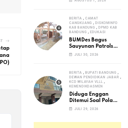
AGUSTUS 1, 2026
Arjasari dan
Masyarakat Sambut
Antusias
,
BERITA
CAMAT
,
CANGKUANG
DISKOMINFO
,
KAB BANDUNG
DPMD KAB
,
BANDUNG
EDUKASI
BUMDes Bagus
ST
Sauyunan Patrolsari
etap
Alokasikan 20
JULI 30, 2026
dana
Persen Dana Desa
PPO)
untuk Ketahanan
Pangan Hewani dan
,
,
BERITA
BUPATI BANDUNG
,
Nabati
DEWAN PENDIDIKAN JABAR
,
KCD WILAYAH VLLL
KEMENDIKDASMEN
Diduga Enggan
Ditemui Soal Pola
SPMB, Kepsek SMAN
JULI 29, 2026
1 Dayeuhkolot
Dikeluhkan Orang
Tua Siswa