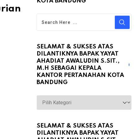
KOTA BANDUNG
urian
SELAMAT & SUKSES ATAS
DILANTIKNYA BAPAK YAYAT
AHADIAT AWALUDIN S.SIT.,
M.H SEBAGAI KEPALA
KANTOR PERTANAHAN KOTA
BANDUNG
Selamat
&
Sukses
atas
SELAMAT & SUKSES ATAS
DILANTIKNYA BAPAK YAYAT
Dilantiknya