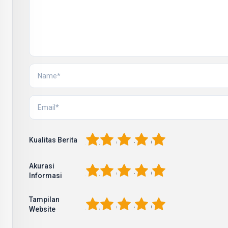
1
2
3
4
5
Kualitas Berita
Akurasi
1
2
3
4
5
Informasi
Tampilan
1
2
3
4
5
Website