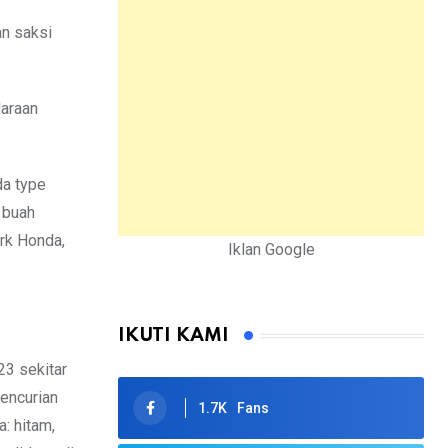
an saksi
daraan
da type
 buah
erk Honda,
Iklan Google
IKUTI KAMI
23 sekitar
encurian
1.7K
Fans
: hitam,