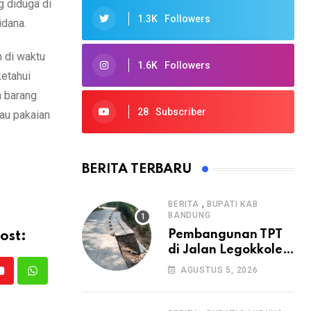
g diduga di
1.3K
Followers
idana.
n di waktu
1.6K
Followers
ketahui
a barang
28
Subscriber
au pakaian
BERITA TERBARU
,
BERITA
BUPATI KAB
BANDUNG
Pembangunan TPT
ost:
di Jalan Legokkole
Rawabogo Disorot
AGUSTUS 5, 2026
Youtube
Whatsapp
Warga, Selesai
Tanpa Papan