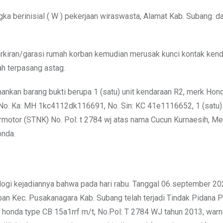
a berinisial ( W ) pekerjaan wiraswasta, Alamat Kab. Subang. d
kiran/garasi rumah korban kemudian merusak kunci kontak ken
h terpasang astag.
nkan barang bukti berupa 1 (satu) unit kendaraan R2, merk Hon
m, No. Ka: MH 1kc4112dk116691, No. Sin: KC 41e1116652, 1 (satu)
bermotor (STNK) No. Pol: t 2784 wj atas nama Cucun Kurnaesih, M
onda.
ogi kejadiannya bahwa pada hari rabu. Tanggal 06 september 20
an Kec. Pusakanagara Kab. Subang telah terjadi Tindak Pidana P
 honda type CB 15a1rrf m/t, No.Pol: T 2784 WJ tahun 2013, warna