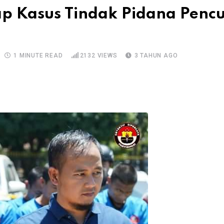
ap Kasus Tindak Pidana Penc
1 MINUTE READ
2132
VIEWS
3 TAHUN AGO