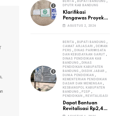
Informasi Proyek
,
,
BERITA
BUPATI BANDUNG
DPUTR KAB BANDUNG
Klarifikasi
Pengawas Proyek
Citiis Terkait
AGUSTUS 2, 2026
Dugaan Lemahnya
Pengawasan K3
,
,
BERITA
BUPATI BANDUNG
,
CAMAT ARJASARI
DEWAN
T
,
PERS
DINAS PARIWISATA
,
DAN KEBUDAYAAN GARUT
DINAS PENDIDIKAN KAB
,
BANDUNG
DINAS
PENDIDIKAN KABUPATEN
,
,
BANDUNG
DISDIK JABAR
,
DUNIA PENDIDIKAN
s,
KEMENTERIAN PENDIDIKAN
,
DASAR DAN MENENGAH
KESBANGPOL KABUPATEN
an
,
,
BANDUNG
P2SP
,
PENDIDIKAN
REVITALISASI
Dapat Bantuan
Revitalisasi Rp2,4
Miliar, SMPN 1