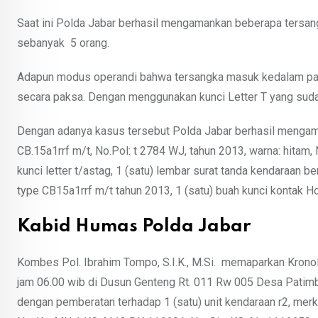
Saat ini Polda Jabar berhasil mengamankan beberapa tersangk
sebanyak 5 orang.
Adapun modus operandi bahwa tersangka masuk kedalam par
secara paksa. Dengan menggunakan kunci Letter T yang suda
Dengan adanya kasus tersebut Polda Jabar berhasil mengama
CB.15a1rrf m/t, No.Pol: t 2784 WJ, tahun 2013, warna: hita
kunci letter t/astag, 1 (satu) lembar surat tanda kendaraan 
type CB15a1rrf m/t tahun 2013, 1 (satu) buah kunci kontak H
Kabid Humas Polda Jabar
Kombes Pol. Ibrahim Tompo, S.I.K., M.Si. memaparkan Kronol
jam 06.00 wib di Dusun Genteng Rt. 011 Rw 005 Desa Patimb
dengan pemberatan terhadap 1 (satu) unit kendaraan r2, merk