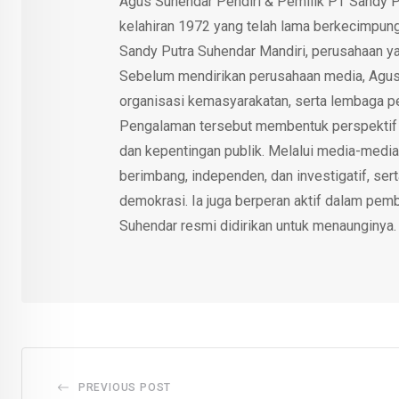
Agus Suhendar Pendiri & Pemilik PT Sandy P
kelahiran 1972 yang telah lama berkecimpung d
Sandy Putra Suhendar Mandiri, perusahaan y
Sebelum mendirikan perusahaan media, Agus
organisasi kemasyarakatan, serta lembaga p
Pengalaman tersebut membentuk perspektif kri
dan kepentingan publik. Melalui media-media
berimbang, independen, dan investigatif, se
demokrasi. Ia juga berperan aktif dalam pemb
Suhendar resmi didirikan untuk menaunginya.
PREVIOUS POST