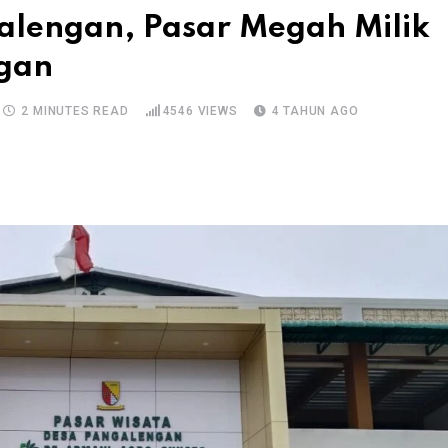
alengan, Pasar Megah Milik
gan
2 MINUTES READ
4546
VIEWS
4 TAHUN AGO