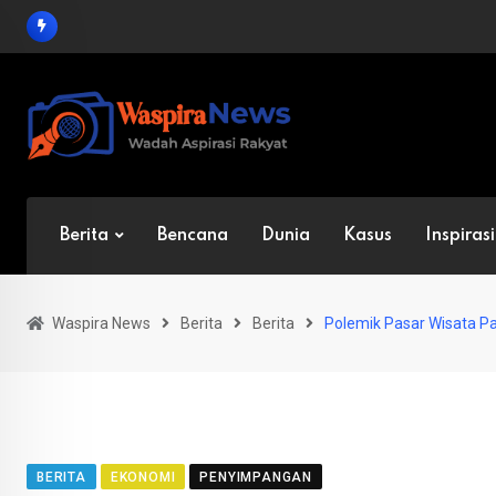
Skip
to
content
Berita
Bencana
Dunia
Kasus
Inspirasi
Waspira News
Berita
Berita
Polemik Pasar Wisata P
BERITA
EKONOMI
PENYIMPANGAN