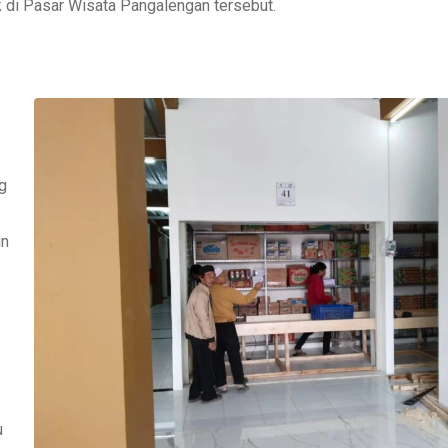
di Pasar Wisata Pangalengan tersebut.
g
un
u