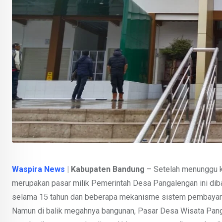
Waspira News
| Kabupaten Bandung
– Setelah menunggu k
merupakan pasar milik Pemerintah Desa Pangalengan ini dib
selama 15 tahun dan beberapa mekanisme sistem pembayaran. 
Namun di balik megahnya bangunan, Pasar Desa Wisata Pang