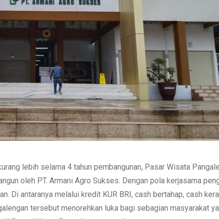
urang lebih selama 4 tahun pembangunan, Pasar Wisata Pangal
angun oleh PT. Armani Agro Sukses. Dengan pola kerjasama pen
Di antaranya melalui kredit KUR BRI, cash bertahap, cash keras
alengan tersebut menorehkan luka bagi sebagian masyarakat y