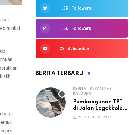
1.3K
Followers
ahal
bihi nilai
1.6K
Followers
28
Subscriber
wab
erikan
eralihan
BERITA TERBARU
 alih
,
BERITA
BUPATI KAB
BANDUNG
Pembangunan TPT
di Jalan Legokkole
embaga
Rawabogo Disorot
AGUSTUS 5, 2026
Warga, Selesai
 semua
Tanpa Papan
ta per