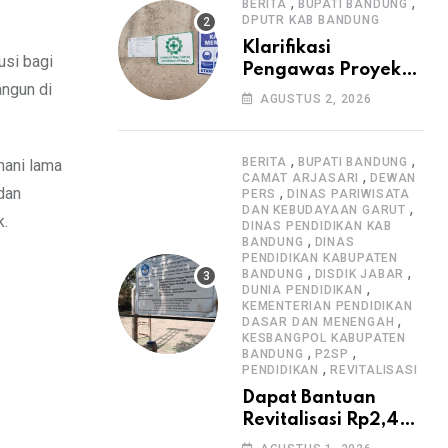
Informasi Proyek
,
,
BERITA
BUPATI BANDUNG
DPUTR KAB BANDUNG
Klarifikasi
usi bagi
Pengawas Proyek
ngun di
Citiis Terkait
AGUSTUS 2, 2026
Dugaan Lemahnya
Pengawasan K3
,
,
BERITA
BUPATI BANDUNG
mani lama
,
CAMAT ARJASARI
DEWAN
,
dan
PERS
DINAS PARIWISATA
,
DAN KEBUDAYAAN GARUT
k.
DINAS PENDIDIKAN KAB
,
BANDUNG
DINAS
PENDIDIKAN KABUPATEN
,
,
BANDUNG
DISDIK JABAR
,
DUNIA PENDIDIKAN
KEMENTERIAN PENDIDIKAN
,
DASAR DAN MENENGAH
KESBANGPOL KABUPATEN
,
,
BANDUNG
P2SP
,
PENDIDIKAN
REVITALISASI
Dapat Bantuan
Revitalisasi Rp2,4
Miliar, SMPN 1