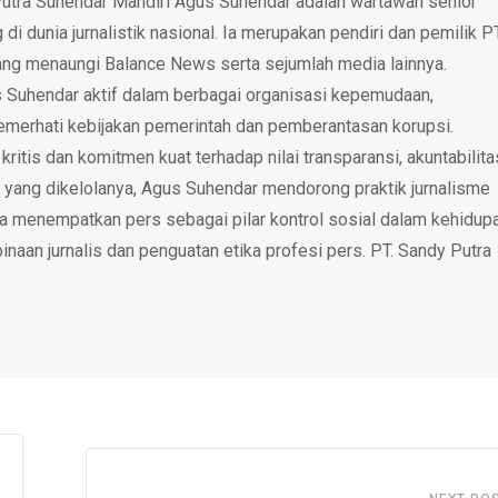
utra Suhendar Mandiri Agus Suhendar adalah wartawan senior
i dunia jurnalistik nasional. Ia merupakan pendiri dan pemilik P
ang menaungi Balance News serta sejumlah media lainnya.
 Suhendar aktif dalam berbagai organisasi kepemudaan,
emerhati kebijakan pemerintah dan pemberantasan korupsi.
tis dan komitmen kuat terhadap nilai transparansi, akuntabilita
 yang dikelolanya, Agus Suhendar mendorong praktik jurnalisme
rta menempatkan pers sebagai pilar kontrol sosial dalam kehidup
inaan jurnalis dan penguatan etika profesi pers. PT. Sandy Putra