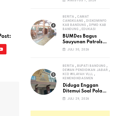
AGUSTUS 1, 2026
Arjasari dan
Masyarakat Sambut
Antusias
,
BERITA
CAMAT
,
CANGKUANG
DISKOMINFO
,
KAB BANDUNG
DPMD KAB
,
BANDUNG
EDUKASI
Post:
BUMDes Bagus
Sauyunan Patrolsari
Alokasikan 20
JULI 30, 2026
Youtube
Persen Dana Desa
untuk Ketahanan
Pangan Hewani dan
,
,
BERITA
BUPATI BANDUNG
,
Nabati
DEWAN PENDIDIKAN JABAR
,
KCD WILAYAH VLLL
KEMENDIKDASMEN
Diduga Enggan
Ditemui Soal Pola
SPMB, Kepsek SMAN
JULI 29, 2026
1 Dayeuhkolot
Dikeluhkan Orang
Tua Siswa