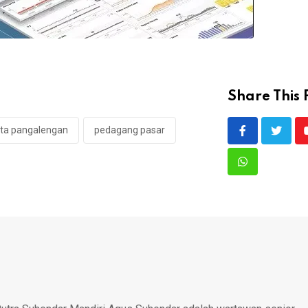
Share This 
ata pangalengan
pedagang pasar
Whatsapp