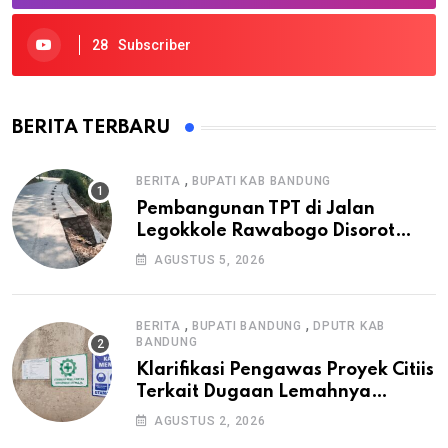
28
Subscriber
BERITA TERBARU
,
BERITA
BUPATI KAB BANDUNG
Pembangunan TPT di Jalan
Legokkole Rawabogo Disorot
Warga, Selesai Tanpa Papan
AGUSTUS 5, 2026
Informasi Proyek
,
,
BERITA
BUPATI BANDUNG
DPUTR KAB
BANDUNG
Klarifikasi Pengawas Proyek Citiis
Terkait Dugaan Lemahnya
Pengawasan K3
AGUSTUS 2, 2026