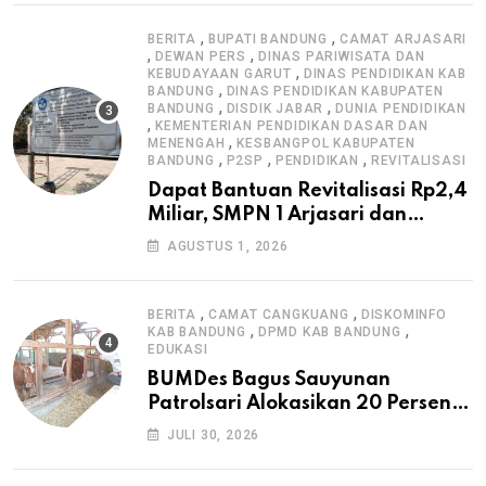
,
,
BERITA
BUPATI BANDUNG
CAMAT ARJASARI
,
,
DEWAN PERS
DINAS PARIWISATA DAN
,
KEBUDAYAAN GARUT
DINAS PENDIDIKAN KAB
,
BANDUNG
DINAS PENDIDIKAN KABUPATEN
,
,
BANDUNG
DISDIK JABAR
DUNIA PENDIDIKAN
,
KEMENTERIAN PENDIDIKAN DASAR DAN
,
MENENGAH
KESBANGPOL KABUPATEN
,
,
,
BANDUNG
P2SP
PENDIDIKAN
REVITALISASI
Dapat Bantuan Revitalisasi Rp2,4
Miliar, SMPN 1 Arjasari dan
Masyarakat Sambut Antusias
AGUSTUS 1, 2026
,
,
BERITA
CAMAT CANGKUANG
DISKOMINFO
,
,
KAB BANDUNG
DPMD KAB BANDUNG
EDUKASI
BUMDes Bagus Sauyunan
Patrolsari Alokasikan 20 Persen
Dana Desa untuk Ketahanan
JULI 30, 2026
Pangan Hewani dan Nabati