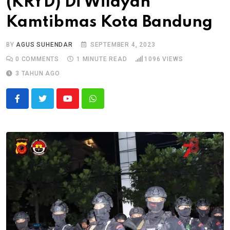
(KRYD) Di Wilayah
Kamtibmas Kota Bandung
BY
AGUS SUHENDAR
SEPTEMBER 4, 2023
0
COMMENTS
1 MINUTE READ
1096
VIEWS
3 TAHUN AGO
Youtube
Whatsapp