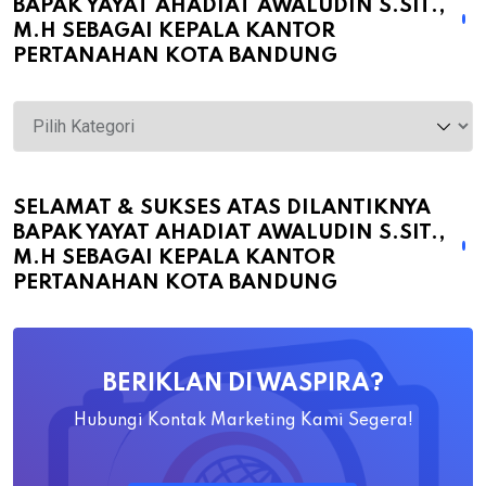
BAPAK YAYAT AHADIAT AWALUDIN S.SIT.,
M.H SEBAGAI KEPALA KANTOR
PERTANAHAN KOTA BANDUNG
Selamat
&
Sukses
atas
SELAMAT & SUKSES ATAS DILANTIKNYA
BAPAK YAYAT AHADIAT AWALUDIN S.SIT.,
Dilantiknya
M.H SEBAGAI KEPALA KANTOR
Bapak
PERTANAHAN KOTA BANDUNG
Yayat
Ahadiat
Awaludin
BERIKLAN DI WASPIRA?
S.SiT.,
M.H
Hubungi Kontak Marketing Kami Segera!
Sebagai
Kepala