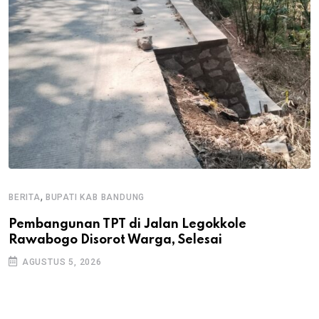
,
BERITA
BUPATI KAB BANDUNG
B
Pembangunan TPT di Jalan Legokkole
K
Rawabogo Disorot Warga, Selesai
D
AGUSTUS 5, 2026