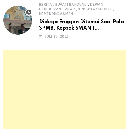
,
,
BERITA
BUPATI BANDUNG
DEWAN
,
,
PENDIDIKAN JABAR
KCD WILAYAH VLLL
KEMENDIKDASMEN
Diduga Enggan Ditemui Soal Pola
SPMB, Kepsek SMAN 1
Dayeuhkolot Dikeluhkan Orang
JULI 29, 2026
Tua Siswa