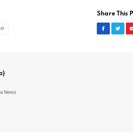
Share This P
rat
p)
ra News