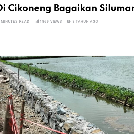
i Cikoneng Bagaikan Siluma
 MINUTES READ
1869
VIEWS
3 TAHUN AGO