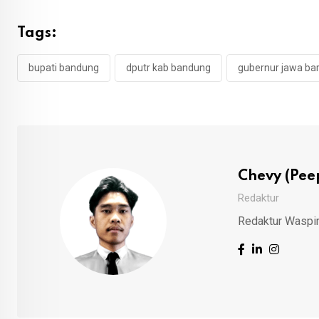
Tags:
bupati bandung
dputr kab bandung
gubernur jawa ba
Chevy (Pee
Redaktur
Redaktur Waspi