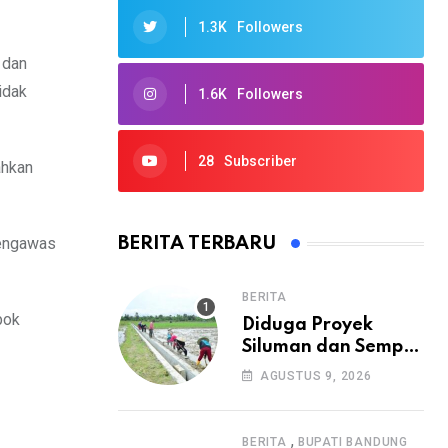
1.3K
Followers
 dan
idak
1.6K
Followers
28
Subscriber
ahkan
pengawas
BERITA TERBARU
BERITA
bok
Diduga Proyek
Siluman dan Sempat
Mangkrak, Warga
AGUSTUS 9, 2026
Minta APH Usut
Tuntas
Pembangunan
,
BERITA
BUPATI BANDUNG