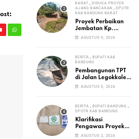
,
Irigasi P3-TGAI di
BARAT
DIDUGA PROYEK
,
AJANG BANCAKAN
DPUTR
Cangkuang
KAB BANDUNG BARAT
ost:
Proyek Perbaikan
Jembatan Kp.
Youtube
Whatsapp
Pamipiran Disorot
AGUSTUS 9, 2026
Warga: Papan
Informasi Tak
Cantumkan PPK,
,
BERITA
BUPATI KAB
Konsultan, dan
BANDUNG
Prosedur K3
Pembangunan TPT
di Jalan Legokkole
Rawabogo Disorot
AGUSTUS 5, 2026
Warga, Selesai
Tanpa Papan
Informasi Proyek
,
,
BERITA
BUPATI BANDUNG
DPUTR KAB BANDUNG
Klarifikasi
Pengawas Proyek
Citiis Terkait
AGUSTUS 2, 2026