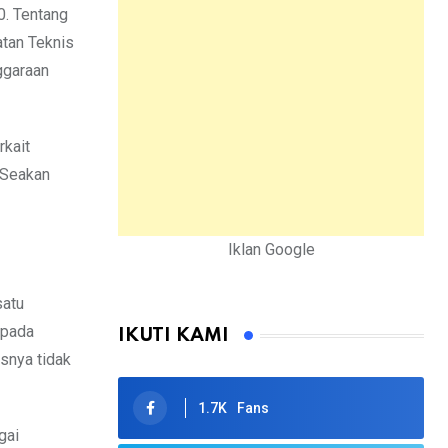
0. Tentang
tan Teknis
ggaraan
rkait
 Seakan
Iklan Google
satu
 pada
IKUTI KAMI
asnya tidak
1.7K
Fans
gai