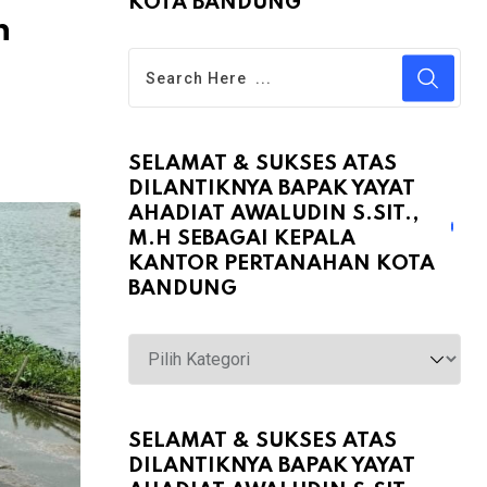
KOTA BANDUNG
n
SELAMAT & SUKSES ATAS
DILANTIKNYA BAPAK YAYAT
AHADIAT AWALUDIN S.SIT.,
M.H SEBAGAI KEPALA
KANTOR PERTANAHAN KOTA
BANDUNG
Selamat
&
Sukses
atas
SELAMAT & SUKSES ATAS
DILANTIKNYA BAPAK YAYAT
Dilantiknya