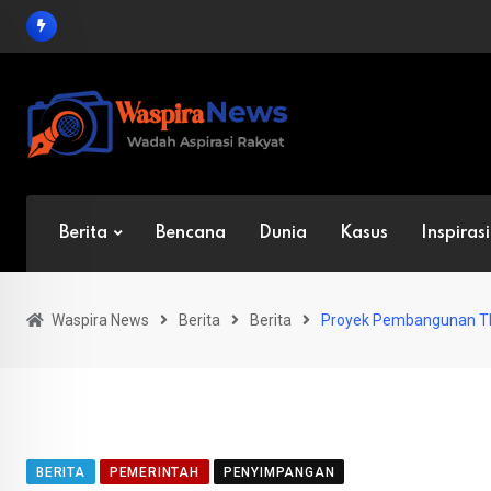
Skip
to
content
Berita
Bencana
Dunia
Kasus
Inspirasi
Waspira News
Berita
Berita
Proyek Pembangunan TP
BERITA
PEMERINTAH
PENYIMPANGAN