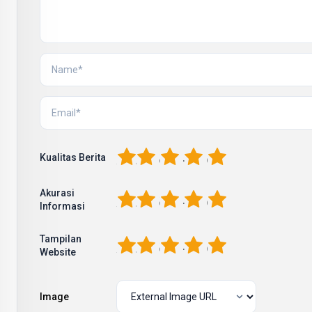
1
2
3
4
5
Kualitas Berita
Akurasi
1
2
3
4
5
Informasi
Tampilan
1
2
3
4
5
Website
Image