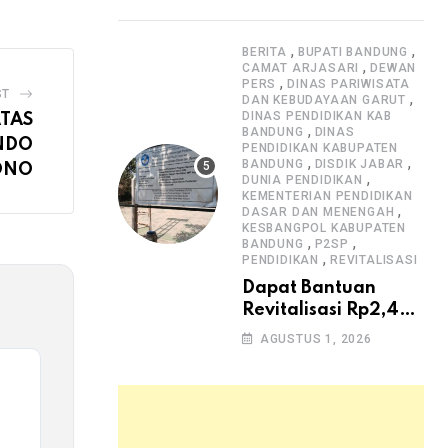
Dugaan Lemahnya
Pengawasan K3
,
,
BERITA
BUPATI BANDUNG
,
CAMAT ARJASARI
DEWAN
,
PERS
DINAS PARIWISATA
ST
,
DAN KEBUDAYAAN GARUT
DINAS PENDIDIKAN KAB
TAS
,
BANDUNG
DINAS
NDO
PENDIDIKAN KABUPATEN
,
,
BANDUNG
DISDIK JABAR
TONO
,
DUNIA PENDIDIKAN
KEMENTERIAN PENDIDIKAN
,
DASAR DAN MENENGAH
KESBANGPOL KABUPATEN
,
,
BANDUNG
P2SP
,
PENDIDIKAN
REVITALISASI
Dapat Bantuan
Revitalisasi Rp2,4
Miliar, SMPN 1
AGUSTUS 1, 2026
Arjasari dan
Masyarakat Sambut
Antusias