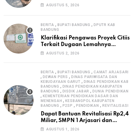
Warga, Selesai Tanpa Papan
AGUSTUS 5, 2026
Informasi Proyek
,
,
BERITA
BUPATI BANDUNG
DPUTR KAB
BANDUNG
Klarifikasi Pengawas Proyek Citiis
Terkait Dugaan Lemahnya
Pengawasan K3
AGUSTUS 2, 2026
,
,
BERITA
BUPATI BANDUNG
CAMAT ARJASARI
,
,
DEWAN PERS
DINAS PARIWISATA DAN
,
KEBUDAYAAN GARUT
DINAS PENDIDIKAN KAB
,
BANDUNG
DINAS PENDIDIKAN KABUPATEN
,
,
BANDUNG
DISDIK JABAR
DUNIA PENDIDIKAN
,
KEMENTERIAN PENDIDIKAN DASAR DAN
,
MENENGAH
KESBANGPOL KABUPATEN
,
,
,
BANDUNG
P2SP
PENDIDIKAN
REVITALISASI
Dapat Bantuan Revitalisasi Rp2,4
Miliar, SMPN 1 Arjasari dan
Masyarakat Sambut Antusias
AGUSTUS 1, 2026