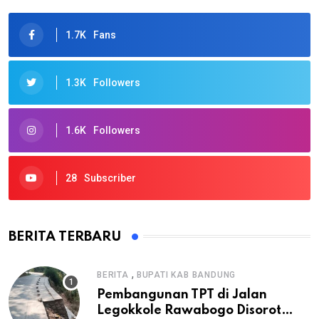
1.7K
Fans
1.3K
Followers
1.6K
Followers
28
Subscriber
BERITA TERBARU
,
BERITA
BUPATI KAB BANDUNG
Pembangunan TPT di Jalan
Legokkole Rawabogo Disorot