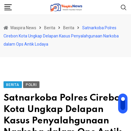
Skip
to
content
Waspira News
Berita
Berita
Satnarkoba Polres
Cirebon Kota Ungkap Delapan Kasus Penyalahgunaan Narkoba
dalam Ops Antik Lodaya
BERITA
POLRI
Satnarkoba Polres Cirebon
Kota Ungkap Delapan
Kasus Penyalahgunaan