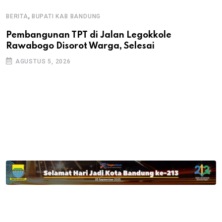
,
BERITA
BUPATI KAB BANDUNG
B
Pembangunan TPT di Jalan Legokkole
K
Rawabogo Disorot Warga, Selesai
D
AGUSTUS 5, 2026