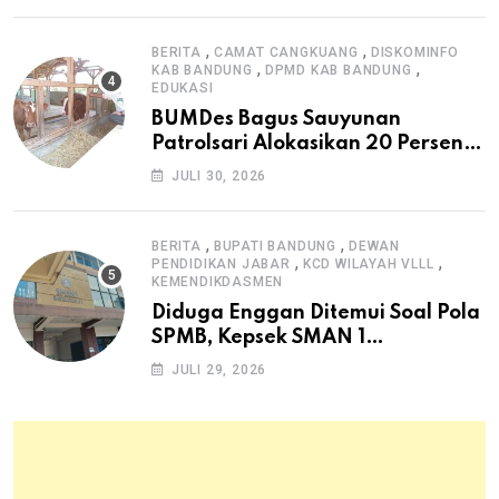
,
,
BERITA
CAMAT CANGKUANG
DISKOMINFO
,
,
KAB BANDUNG
DPMD KAB BANDUNG
EDUKASI
BUMDes Bagus Sauyunan
Patrolsari Alokasikan 20 Persen
Dana Desa untuk Ketahanan
JULI 30, 2026
Pangan Hewani dan Nabati
,
,
BERITA
BUPATI BANDUNG
DEWAN
,
,
PENDIDIKAN JABAR
KCD WILAYAH VLLL
KEMENDIKDASMEN
Diduga Enggan Ditemui Soal Pola
SPMB, Kepsek SMAN 1
Dayeuhkolot Dikeluhkan Orang
JULI 29, 2026
Tua Siswa