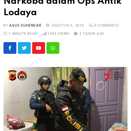
Narkoba dalam Ops Antik
Lodaya
BY
AGUS SUHENDAR
AGUSTUS 4, 2023
0
COMMENTS
1 MINUTE READ
1094
VIEWS
3 TAHUN AGO
Youtube
Whatsapp