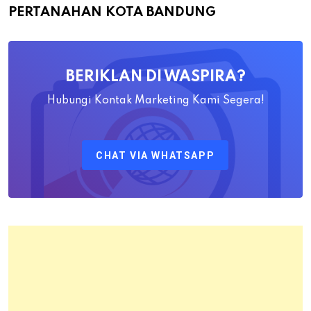
Bapak
PERTANAHAN KOTA BANDUNG
Yayat
Ahadiat
Awaludin
BERIKLAN DI WASPIRA?
S.SiT.,
M.H
Hubungi Kontak Marketing Kami Segera!
Sebagai
Kepala
CHAT VIA WHATSAPP
Kantor
Pertanahan
Kota
Bandung