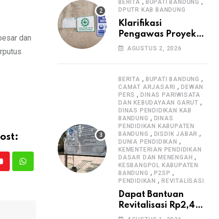
Informasi Proyek
,
,
BERITA
BUPATI BANDUNG
DPUTR KAB BANDUNG
Klarifikasi
Pengawas Proyek
besar dan
Citiis Terkait
AGUSTUS 2, 2026
erputus
Dugaan Lemahnya
Pengawasan K3
,
,
BERITA
BUPATI BANDUNG
,
CAMAT ARJASARI
DEWAN
,
PERS
DINAS PARIWISATA
,
DAN KEBUDAYAAN GARUT
DINAS PENDIDIKAN KAB
,
BANDUNG
DINAS
PENDIDIKAN KABUPATEN
,
,
BANDUNG
DISDIK JABAR
ost:
,
DUNIA PENDIDIKAN
KEMENTERIAN PENDIDIKAN
,
DASAR DAN MENENGAH
KESBANGPOL KABUPATEN
Youtube
Whatsapp
,
,
BANDUNG
P2SP
,
PENDIDIKAN
REVITALISASI
Dapat Bantuan
Revitalisasi Rp2,4
Miliar, SMPN 1