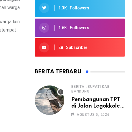
mah warga.
1.3K
Followers
warga lain
1.6K
Followers
setempat
28
Subscriber
BERITA TERBARU
,
BERITA
BUPATI KAB
BANDUNG
Pembangunan TPT
di Jalan Legokkole
Rawabogo Disorot
AGUSTUS 5, 2026
Warga, Selesai
Tanpa Papan