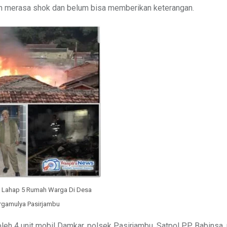
h merasa shok dan belum bisa memberikan keterangan.
h Lahap 5 Rumah Warga Di Desa
gamulya Pasirjambu
oleh 4 unit mobil Damkar, polsek Pasirjambu, Satpol PP, Babinsa,