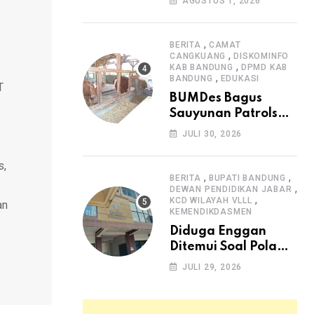
AGUSTUS 1, 2026
Arjasari dan
Masyarakat Sambut
Antusias
,
BERITA
CAMAT
,
CANGKUANG
DISKOMINFO
,
KAB BANDUNG
DPMD KAB
,
BANDUNG
EDUKASI
T
BUMDes Bagus
Sauyunan Patrolsari
Alokasikan 20
JULI 30, 2026
Persen Dana Desa
untuk Ketahanan
s,
Pangan Hewani dan
,
,
BERITA
BUPATI BANDUNG
,
Nabati
DEWAN PENDIDIKAN JABAR
,
KCD WILAYAH VLLL
an
KEMENDIKDASMEN
Diduga Enggan
Ditemui Soal Pola
SPMB, Kepsek SMAN
JULI 29, 2026
1 Dayeuhkolot
Dikeluhkan Orang
Tua Siswa