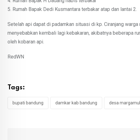
4. Rumah Bapak H Dadang habis terbakar
5. Rumah Bapak Dedi Kusmantara terbakar atap dan lantai 2.
Setelah api dapat di padamkan situasi di kp. Ciranjang war
menyebabkan kembali lagi kebakaran, akibatnya beberapa ruma
oleh kobaran api.
RedWN
Tags:
bupati bandung
damkar kab bandung
desa margamul