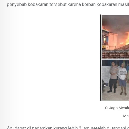
penyebab kebakaran tersebut karena korban kebakaran masi
Si Jago Mera
Mar
Api dapat di padamkan kurang lebih 2 jam setelah di tangani 