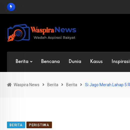
Skip
to
content
Berita
Bencana
Dunia
Kasus
Inspirasi
Waspira News
Berita
Berita
Si Jago Merah Lahap 5
BERITA
PERISTIWA