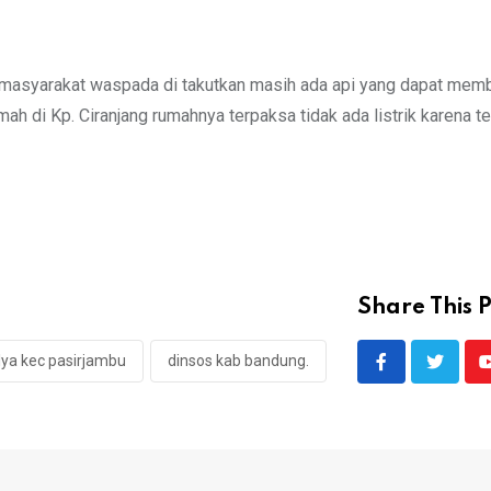
ga masyarakat waspada di takutkan masih ada api yang dapat mem
h di Kp. Ciranjang rumahnya terpaksa tidak ada listrik karena t
Share This P
ya kec pasirjambu
dinsos kab bandung.