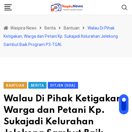
Skip
to
content
Waspira News
Berita
Bantuan
Walau Di Pihak
Ketigakan, Warga dan Petani Kp. Sukajadi Kelurahan Jelekong
Sambut Baik Program P3-TGAI.
BANTUAN
BERITA
DITJEN (SDA)
Walau Di Pihak Ketigakan,
Warga dan Petani Kp.
Sukajadi Kelurahan