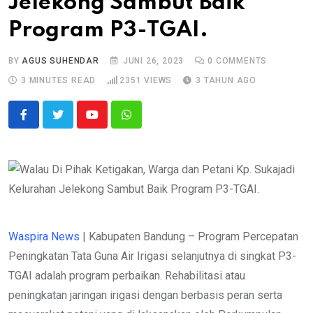
Jelekong Sambut Baik
Program P3-TGAI.
BY
AGUS SUHENDAR
JUNI 26, 2023
0
COMMENTS
3 MINUTES READ
2351
VIEWS
3 TAHUN AGO
Youtube
Whatsapp
Waspira News
| Kabupaten Bandung – Program Percepatan
Peningkatan Tata Guna Air Irigasi selanjutnya di singkat P3-
TGAI adalah program perbaikan. Rehabilitasi atau
peningkatan jaringan irigasi dengan berbasis peran serta