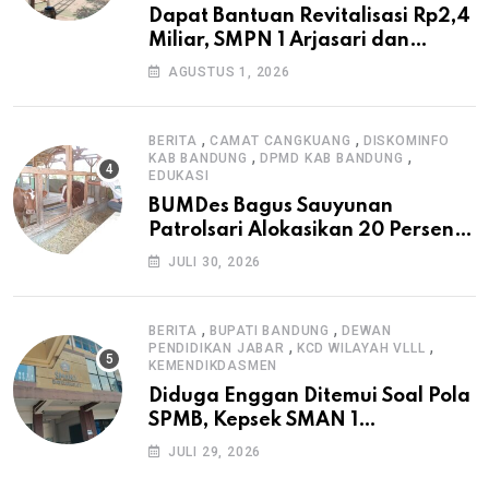
Dapat Bantuan Revitalisasi Rp2,4
Miliar, SMPN 1 Arjasari dan
Masyarakat Sambut Antusias
AGUSTUS 1, 2026
,
,
BERITA
CAMAT CANGKUANG
DISKOMINFO
,
,
KAB BANDUNG
DPMD KAB BANDUNG
EDUKASI
BUMDes Bagus Sauyunan
Patrolsari Alokasikan 20 Persen
Dana Desa untuk Ketahanan
JULI 30, 2026
Pangan Hewani dan Nabati
,
,
BERITA
BUPATI BANDUNG
DEWAN
,
,
PENDIDIKAN JABAR
KCD WILAYAH VLLL
KEMENDIKDASMEN
Diduga Enggan Ditemui Soal Pola
SPMB, Kepsek SMAN 1
Dayeuhkolot Dikeluhkan Orang
JULI 29, 2026
Tua Siswa