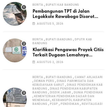
,
BERITA
BUPATI KAB BANDUNG
Pembangunan TPT di Jalan
Legokkole Rawabogo Disorot
Warga, Selesai Tanpa Papan
AGUSTUS 5, 2026
Informasi Proyek
,
,
BERITA
BUPATI BANDUNG
DPUTR KAB
BANDUNG
Klarifikasi Pengawas Proyek Citiis
Terkait Dugaan Lemahnya
Pengawasan K3
AGUSTUS 2, 2026
,
,
BERITA
BUPATI BANDUNG
CAMAT ARJASARI
,
,
DEWAN PERS
DINAS PARIWISATA DAN
,
KEBUDAYAAN GARUT
DINAS PENDIDIKAN KAB
,
BANDUNG
DINAS PENDIDIKAN KABUPATEN
,
,
BANDUNG
DISDIK JABAR
DUNIA PENDIDIKAN
,
KEMENTERIAN PENDIDIKAN DASAR DAN
,
MENENGAH
KESBANGPOL KABUPATEN
,
,
,
BANDUNG
P2SP
PENDIDIKAN
REVITALISASI