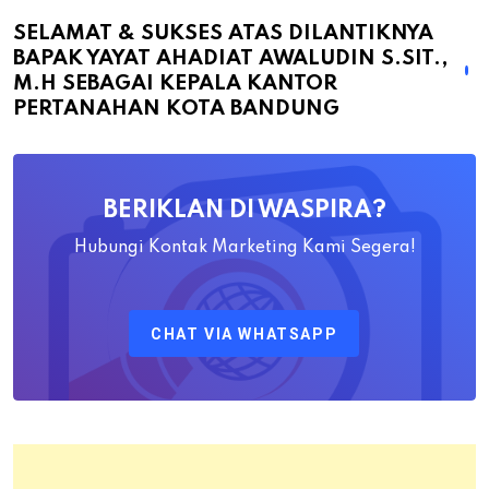
Sukses
atas
SELAMAT & SUKSES ATAS DILANTIKNYA
BAPAK YAYAT AHADIAT AWALUDIN S.SIT.,
Dilantiknya
M.H SEBAGAI KEPALA KANTOR
Bapak
PERTANAHAN KOTA BANDUNG
Yayat
Ahadiat
Awaludin
BERIKLAN DI WASPIRA?
S.SiT.,
M.H
Hubungi Kontak Marketing Kami Segera!
Sebagai
Kepala
CHAT VIA WHATSAPP
Kantor
Pertanahan
Kota
Bandung