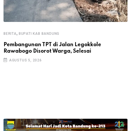
,
BERITA
BUPATI KAB BANDUNG
B
Pembangunan TPT di Jalan Legokkole
K
Rawabogo Disorot Warga, Selesai
D
AGUSTUS 5, 2026