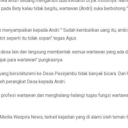
ahwa Andri sedang mengambil dulu kwitansi di jok motornya. Na
ada Bety kalau tidak begitu, wartawan (Andri) suka berbohong 
s menyampaikan kepada Andri ” Sudah kembalikan uang itu, ambil
ot seperti itu tidak sopan” tegas Agus
 desa lain dan langsung membentak semua wartawan yang ada d
 nunjuk para wartawan” pungkasnya
n yang bersilaturami ke Desa Pasirjambu tidak banyak bicara. Dan
eh perangkat Desa kepada Andri.
 profesi wartawan dan menghalang-halangi tugas fungsi wartaw
 Media Waspira News, terkait kejadian yang di alami oleh teman-