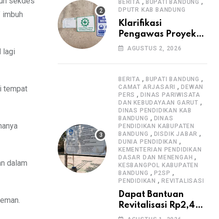
Informasi Proyek
mun sekdes
,
,
BERITA
BUPATI BANDUNG
DPUTR KAB BANDUNG
” imbuh
Klarifikasi
Pengawas Proyek
Citiis Terkait
AGUSTUS 2, 2026
 lagi
Dugaan Lemahnya
Pengawasan K3
,
,
BERITA
BUPATI BANDUNG
,
CAMAT ARJASARI
DEWAN
i tempat
,
PERS
DINAS PARIWISATA
,
DAN KEBUDAYAAN GARUT
DINAS PENDIDIKAN KAB
,
BANDUNG
DINAS
 hanya
PENDIDIKAN KABUPATEN
,
,
BANDUNG
DISDIK JABAR
,
DUNIA PENDIDIKAN
KEMENTERIAN PENDIDIKAN
,
DASAR DAN MENENGAH
an dalam
KESBANGPOL KABUPATEN
,
,
BANDUNG
P2SP
,
PENDIDIKAN
REVITALISASI
Dapat Bantuan
teman.
Revitalisasi Rp2,4
Miliar, SMPN 1