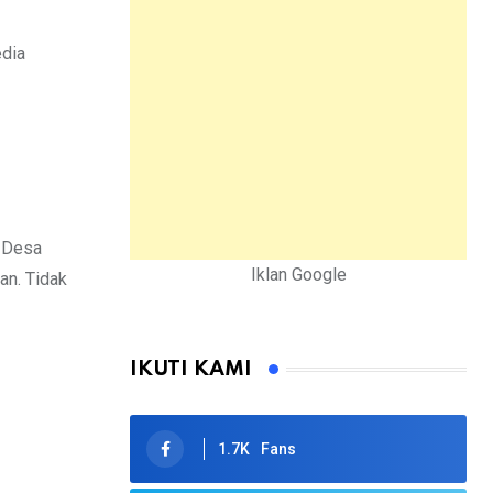
edia
i Desa
Iklan Google
an. Tidak
IKUTI KAMI
1.7K
Fans