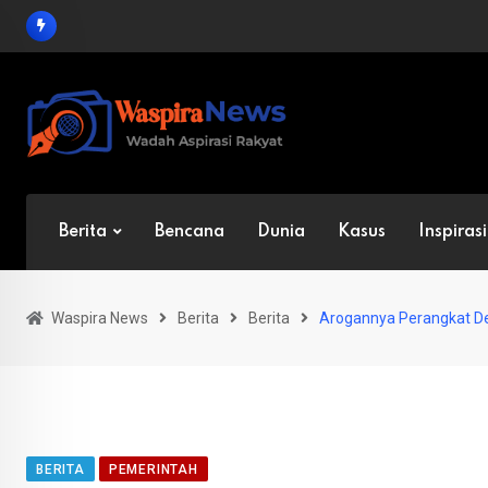
Skip
to
content
Berita
Bencana
Dunia
Kasus
Inspirasi
Waspira News
Berita
Berita
Arogannya Perangkat D
BERITA
PEMERINTAH