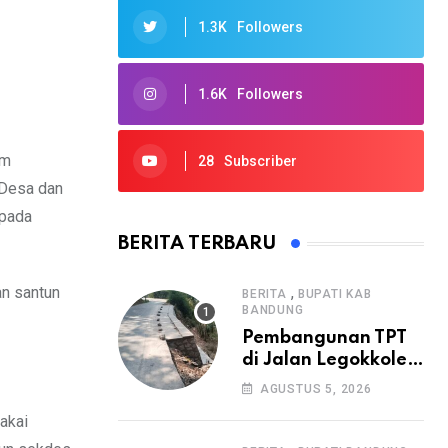
1.3K
Followers
1.6K
Followers
am
28
Subscriber
 Desa dan
 pada
BERITA TERBARU
an santun
,
BERITA
BUPATI KAB
BANDUNG
Pembangunan TPT
di Jalan Legokkole
Rawabogo Disorot
AGUSTUS 5, 2026
Warga, Selesai
akai
Tanpa Papan