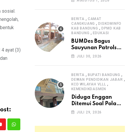
AGUSTUS 1, 2026
Arjasari dan
sosial.
Masyarakat Sambut
Antusias
,
mengolah,
BERITA
CAMAT
,
CANGKUANG
DISKOMINFO
 bentuk
,
KAB BANDUNG
DPMD KAB
,
BANDUNG
EDUKASI
BUMDes Bagus
Sauyunan Patrolsari
4 ayat (3)
Alokasikan 20
JULI 30, 2026
 dan
Persen Dana Desa
untuk Ketahanan
Pangan Hewani dan
,
,
BERITA
BUPATI BANDUNG
,
Nabati
DEWAN PENDIDIKAN JABAR
,
KCD WILAYAH VLLL
KEMENDIKDASMEN
Diduga Enggan
Ditemui Soal Pola
ost:
SPMB, Kepsek SMAN
JULI 29, 2026
1 Dayeuhkolot
Dikeluhkan Orang
Youtube
Whatsapp
Tua Siswa