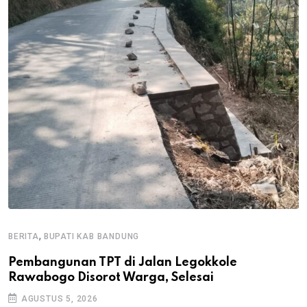
,
BERITA
BUPATI KAB BANDUNG
B
Pembangunan TPT di Jalan Legokkole
K
Rawabogo Disorot Warga, Selesai
D
AGUSTUS 5, 2026