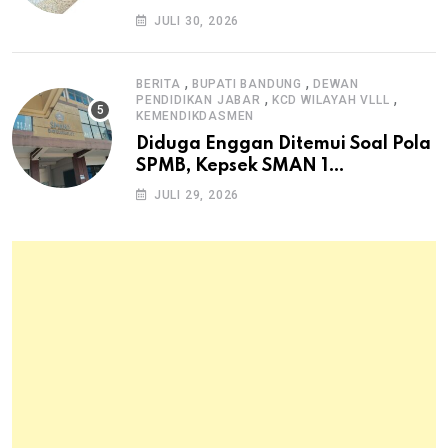
Dana Desa untuk Ketahanan
JULI 30, 2026
Pangan Hewani dan Nabati
,
,
BERITA
BUPATI BANDUNG
DEWAN
,
,
PENDIDIKAN JABAR
KCD WILAYAH VLLL
KEMENDIKDASMEN
Diduga Enggan Ditemui Soal Pola
SPMB, Kepsek SMAN 1
Dayeuhkolot Dikeluhkan Orang
JULI 29, 2026
Tua Siswa