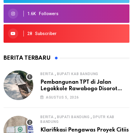
1.6K
Followers
28
Subscriber
BERITA TERBARU
,
BERITA
BUPATI KAB BANDUNG
Pembangunan TPT di Jalan
Legokkole Rawabogo Disorot
Warga, Selesai Tanpa Papan
AGUSTUS 5, 2026
Informasi Proyek
,
,
BERITA
BUPATI BANDUNG
DPUTR KAB
BANDUNG
Klarifikasi Pengawas Proyek Citiis