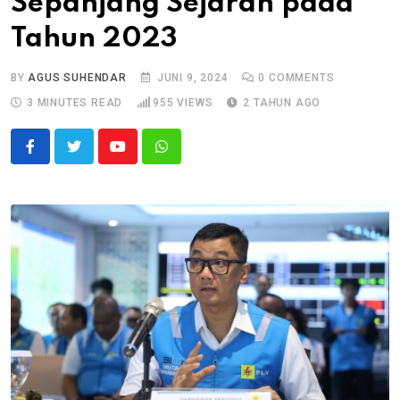
Sepanjang Sejarah pada
Tahun 2023
BY
AGUS SUHENDAR
JUNI 9, 2024
0
COMMENTS
3 MINUTES READ
955
VIEWS
2 TAHUN AGO
Youtube
Whatsapp