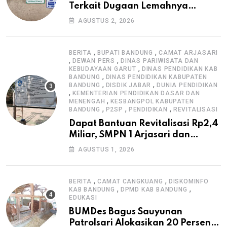
Terkait Dugaan Lemahnya
Pengawasan K3
AGUSTUS 2, 2026
,
,
BERITA
BUPATI BANDUNG
CAMAT ARJASARI
,
,
DEWAN PERS
DINAS PARIWISATA DAN
,
KEBUDAYAAN GARUT
DINAS PENDIDIKAN KAB
,
BANDUNG
DINAS PENDIDIKAN KABUPATEN
,
,
BANDUNG
DISDIK JABAR
DUNIA PENDIDIKAN
,
KEMENTERIAN PENDIDIKAN DASAR DAN
,
MENENGAH
KESBANGPOL KABUPATEN
,
,
,
BANDUNG
P2SP
PENDIDIKAN
REVITALISASI
Dapat Bantuan Revitalisasi Rp2,4
Miliar, SMPN 1 Arjasari dan
Masyarakat Sambut Antusias
AGUSTUS 1, 2026
,
,
BERITA
CAMAT CANGKUANG
DISKOMINFO
,
,
KAB BANDUNG
DPMD KAB BANDUNG
EDUKASI
BUMDes Bagus Sauyunan
Patrolsari Alokasikan 20 Persen