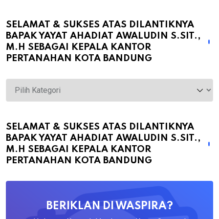
SELAMAT & SUKSES ATAS DILANTIKNYA
BAPAK YAYAT AHADIAT AWALUDIN S.SIT.,
M.H SEBAGAI KEPALA KANTOR
PERTANAHAN KOTA BANDUNG
Selamat
&
Sukses
atas
SELAMAT & SUKSES ATAS DILANTIKNYA
BAPAK YAYAT AHADIAT AWALUDIN S.SIT.,
Dilantiknya
M.H SEBAGAI KEPALA KANTOR
Bapak
PERTANAHAN KOTA BANDUNG
Yayat
Ahadiat
Awaludin
BERIKLAN DI WASPIRA?
S.SiT.,