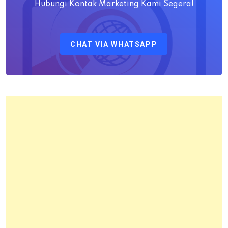
M.H
Hubungi Kontak Marketing Kami Segera!
Sebagai
Kepala
CHAT VIA WHATSAPP
Kantor
Pertanahan
Kota
Bandung