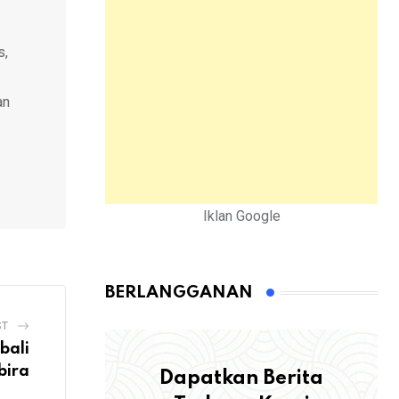
s,
an
Iklan Google
BERLANGGANAN
ST
bali
bira
Dapatkan Berita