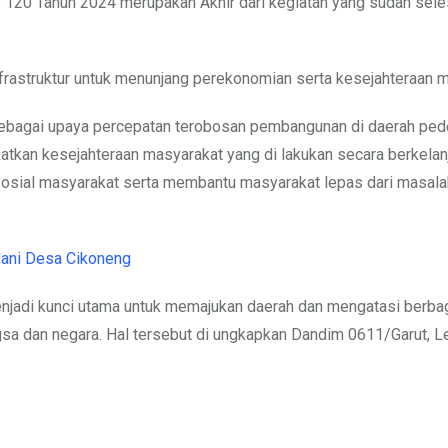
0 Tahun 2024 merupakan Akhir dari kegiatan yang sudah seles
frastruktur untuk menunjang perekonomian serta kesejahteraan m
sebagai upaya percepatan terobosan pembangunan di daerah pe
atkan kesejahteraan masyarakat yang di lakukan secara berkelanju
sosial masyarakat serta membantu masyarakat lepas dari masala
ani Desa Cikoneng
njadi kunci utama untuk memajukan daerah dan mengatasi berba
a dan negara. Hal tersebut di ungkapkan Dandim 0611/Garut, Le