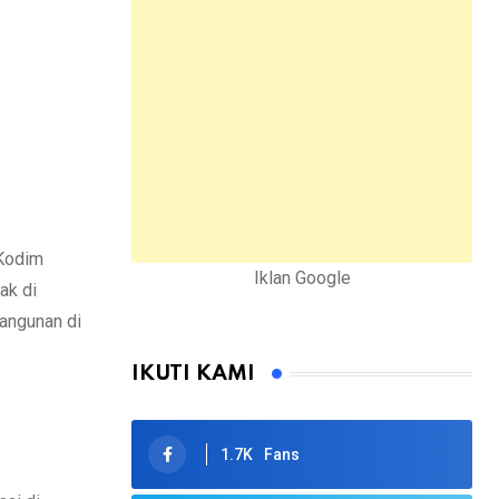
 Kodim
Iklan Google
ak di
angunan di
IKUTI KAMI
1.7K
Fans