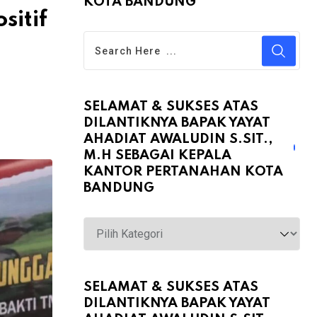
KOTA BANDUNG
itif
SELAMAT & SUKSES ATAS
DILANTIKNYA BAPAK YAYAT
AHADIAT AWALUDIN S.SIT.,
M.H SEBAGAI KEPALA
KANTOR PERTANAHAN KOTA
BANDUNG
Selamat
&
Sukses
atas
SELAMAT & SUKSES ATAS
DILANTIKNYA BAPAK YAYAT
Dilantiknya