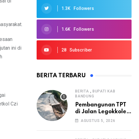
ai di
1.3K
Followers
asyarakat.
1.6K
Followers
desaan
tan ini di
28
Subscriber
h
BERITA TERBARU
,
BERITA
BUPATI KAB
gai
BANDUNG
tkol Czi
Pembangunan TPT
di Jalan Legokkole
Rawabogo Disorot
AGUSTUS 5, 2026
Warga, Selesai
Tanpa Papan