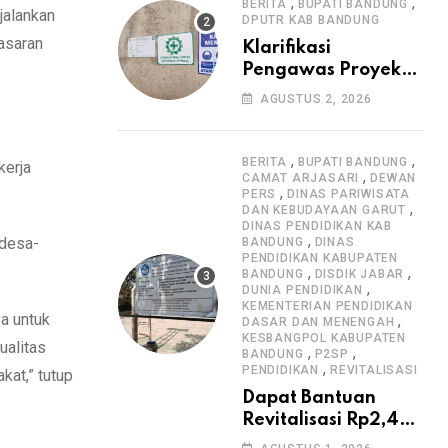
Informasi Proyek
,
,
BERITA
BUPATI BANDUNG
jalankan
DPUTR KAB BANDUNG
asaran
Klarifikasi
Pengawas Proyek
Citiis Terkait
AGUSTUS 2, 2026
Dugaan Lemahnya
Pengawasan K3
,
,
BERITA
BUPATI BANDUNG
kerja
,
CAMAT ARJASARI
DEWAN
,
PERS
DINAS PARIWISATA
,
DAN KEBUDAYAAN GARUT
DINAS PENDIDIKAN KAB
,
 desa-
BANDUNG
DINAS
PENDIDIKAN KABUPATEN
,
,
BANDUNG
DISDIK JABAR
,
DUNIA PENDIDIKAN
KEMENTERIAN PENDIDIKAN
a untuk
,
DASAR DAN MENENGAH
KESBANGPOL KABUPATEN
ualitas
,
,
BANDUNG
P2SP
,
PENDIDIKAN
REVITALISASI
at,” tutup
Dapat Bantuan
Revitalisasi Rp2,4
Miliar, SMPN 1