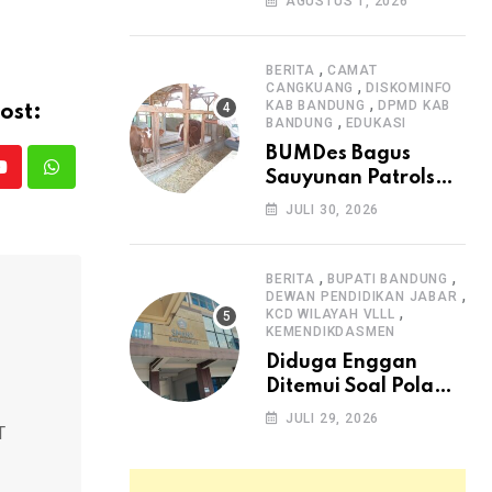
AGUSTUS 1, 2026
Arjasari dan
Masyarakat Sambut
Antusias
,
BERITA
CAMAT
,
CANGKUANG
DISKOMINFO
,
KAB BANDUNG
DPMD KAB
ost:
,
BANDUNG
EDUKASI
BUMDes Bagus
Sauyunan Patrolsari
Youtube
Whatsapp
Alokasikan 20
JULI 30, 2026
Persen Dana Desa
untuk Ketahanan
Pangan Hewani dan
,
,
BERITA
BUPATI BANDUNG
,
Nabati
DEWAN PENDIDIKAN JABAR
,
KCD WILAYAH VLLL
KEMENDIKDASMEN
Diduga Enggan
Ditemui Soal Pola
SPMB, Kepsek SMAN
JULI 29, 2026
T
1 Dayeuhkolot
Dikeluhkan Orang
Tua Siswa