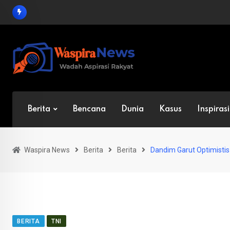
Skip
to
content
Berita
Bencana
Dunia
Kasus
Inspirasi
Waspira News
Berita
Berita
Dandim Garut Optimisti
BERITA
TNI