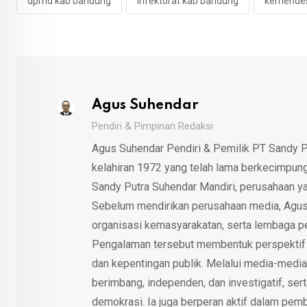
dpmd kab bandung
infektorat kab bandung
kemende
Agus Suhendar
Pendiri & Pimpinan Redaksi
Agus Suhendar Pendiri & Pemilik PT Sandy P
kelahiran 1972 yang telah lama berkecimpung d
Sandy Putra Suhendar Mandiri, perusahaan y
Sebelum mendirikan perusahaan media, Agus
organisasi kemasyarakatan, serta lembaga p
Pengalaman tersebut membentuk perspektif kri
dan kepentingan publik. Melalui media-media
berimbang, independen, dan investigatif, se
demokrasi. Ia juga berperan aktif dalam pemb