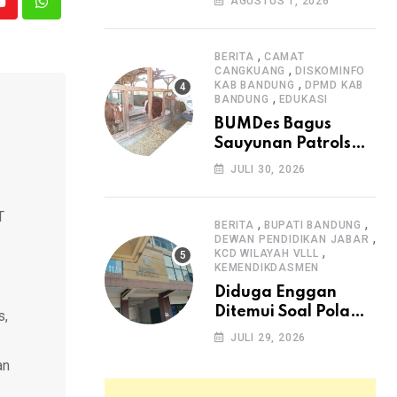
AGUSTUS 1, 2026
Youtube
Whatsapp
Arjasari dan
Masyarakat Sambut
Antusias
,
BERITA
CAMAT
,
CANGKUANG
DISKOMINFO
,
KAB BANDUNG
DPMD KAB
,
BANDUNG
EDUKASI
BUMDes Bagus
Sauyunan Patrolsari
Alokasikan 20
JULI 30, 2026
Persen Dana Desa
untuk Ketahanan
T
Pangan Hewani dan
,
,
BERITA
BUPATI BANDUNG
,
Nabati
DEWAN PENDIDIKAN JABAR
,
KCD WILAYAH VLLL
KEMENDIKDASMEN
Diduga Enggan
Ditemui Soal Pola
s,
SPMB, Kepsek SMAN
JULI 29, 2026
1 Dayeuhkolot
an
Dikeluhkan Orang
Tua Siswa