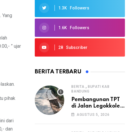
1.3K
Followers
. Yang
1.6K
Followers
mlah
00,- ” ujar
28
Subscriber
BERITA TERBARU
elaskan.
,
BERITA
BUPATI KAB
BANDUNG
tu pihak
Pembangunan TPT
di Jalan Legokkole
Rawabogo Disorot
AGUSTUS 5, 2026
Warga, Selesai
ni dari
Tanpa Papan
,- dan