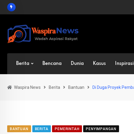
Skip
to
content
Berita
Bencana
Dunia
Kasus
Inspirasi
Waspira News
Berita
Bantuan
Di Duga Proyek Pemba
BANTUAN
BERITA
PEMERINTAH
PENYIMPANGAN