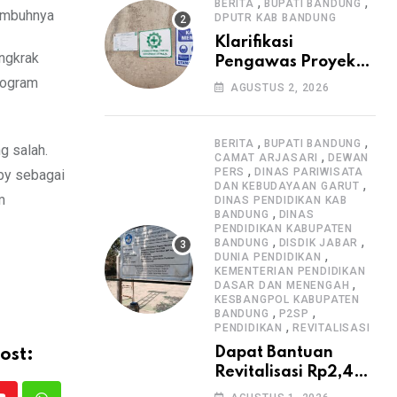
Informasi Proyek
,
,
BERITA
BUPATI BANDUNG
 imbuhnya
DPUTR KAB BANDUNG
Klarifikasi
angkrak
Pengawas Proyek
Citiis Terkait
rogram
AGUSTUS 2, 2026
Dugaan Lemahnya
Pengawasan K3
,
,
BERITA
BUPATI BANDUNG
g salah.
,
CAMAT ARJASARI
DEWAN
,
PERS
DINAS PARIWISATA
by sebagai
,
DAN KEBUDAYAAN GARUT
m
DINAS PENDIDIKAN KAB
,
BANDUNG
DINAS
PENDIDIKAN KABUPATEN
,
,
BANDUNG
DISDIK JABAR
,
DUNIA PENDIDIKAN
KEMENTERIAN PENDIDIKAN
,
DASAR DAN MENENGAH
KESBANGPOL KABUPATEN
,
,
BANDUNG
P2SP
,
PENDIDIKAN
REVITALISASI
Dapat Bantuan
ost:
Revitalisasi Rp2,4
Miliar, SMPN 1