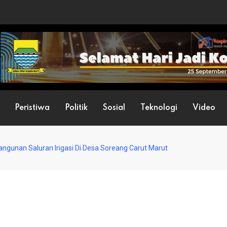
Peristiwa
Politik
Sosial
Teknologi
Video
ngunan Saluran Irigasi Di Desa Soreang Carut Marut