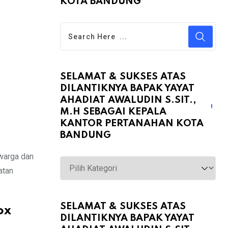
KOTA BANDUNG
SELAMAT & SUKSES ATAS
DILANTIKNYA BAPAK YAYAT
AHADIAT AWALUDIN S.SIT.,
M.H SEBAGAI KEPALA
KANTOR PERTANAHAN KOTA
BANDUNG
warga dan
Selamat
atan
&
Sukses
atas
SELAMAT & SUKSES ATAS
ox
DILANTIKNYA BAPAK YAYAT
Dilantiknya