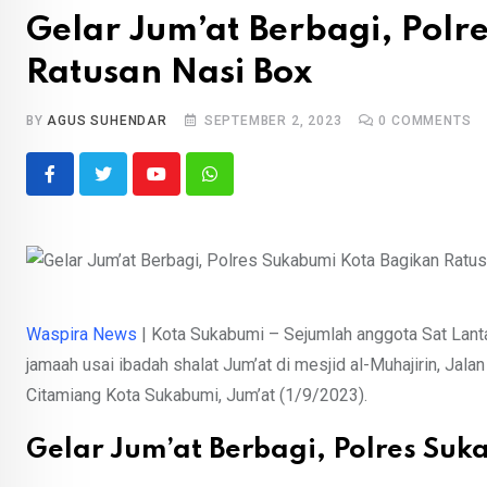
Gelar Jum’at Berbagi, Polr
Ratusan Nasi Box
BY
AGUS SUHENDAR
SEPTEMBER 2, 2023
0
COMMENTS
Youtube
Whatsapp
Waspira News
| Kota Sukabumi – Sejumlah anggota Sat Lan
jamaah usai ibadah shalat Jum’at di mesjid al-Muhajirin, Ja
Citamiang Kota Sukabumi, Jum’at (1/9/2023).
Gelar Jum’at Berbagi, Polres Su