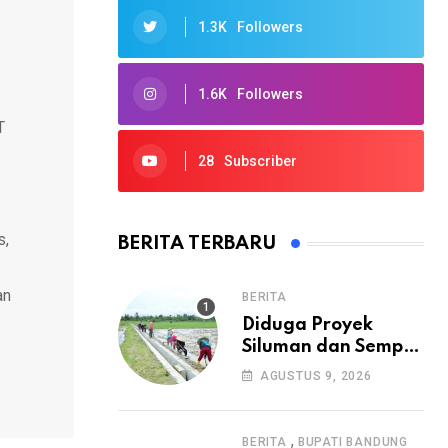
1.3K
Followers
1.6K
Followers
T
28
Subscriber
s,
BERITA TERBARU
an
BERITA
Diduga Proyek
Siluman dan Sempat
Mangkrak, Warga
AGUSTUS 9, 2026
Minta APH Usut
Tuntas
Pembangunan
,
BERITA
BUPATI BANDUNG