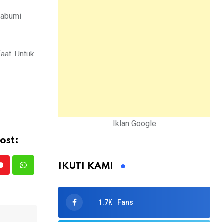
kabumi
aat. Untuk
Iklan Google
ost:
IKUTI KAMI
Youtube
Whatsapp
1.7K
Fans