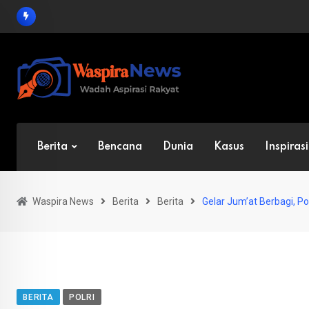
Skip
to
content
Berita
Bencana
Dunia
Kasus
Inspirasi
Waspira News
Berita
Berita
Gelar Jum’at Berbagi, P
BERITA
POLRI