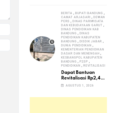
Dugaan Lemahnya
Pengawasan K3
,
,
BERITA
BUPATI BANDUNG
,
CAMAT ARJASARI
DEWAN
,
PERS
DINAS PARIWISATA
,
DAN KEBUDAYAAN GARUT
DINAS PENDIDIKAN KAB
,
BANDUNG
DINAS
PENDIDIKAN KABUPATEN
,
,
BANDUNG
DISDIK JABAR
,
DUNIA PENDIDIKAN
KEMENTERIAN PENDIDIKAN
,
DASAR DAN MENENGAH
KESBANGPOL KABUPATEN
,
,
BANDUNG
P2SP
,
PENDIDIKAN
REVITALISASI
Dapat Bantuan
Revitalisasi Rp2,4
Miliar, SMPN 1
AGUSTUS 1, 2026
Arjasari dan
Masyarakat Sambut
Antusias