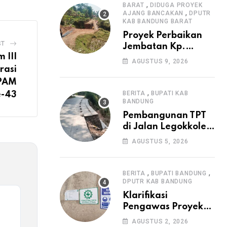
,
Irigasi P3-TGAI di
BARAT
DIDUGA PROYEK
,
AJANG BANCAKAN
DPUTR
Cangkuang
KAB BANDUNG BARAT
Proyek Perbaikan
ST
Jembatan Kp.
 III
Pamipiran Disorot
AGUSTUS 9, 2026
Warga: Papan
rasi
Informasi Tak
 PAM
Cantumkan PPK,
,
BERITA
BUPATI KAB
e-43
Konsultan, dan
BANDUNG
Prosedur K3
Pembangunan TPT
di Jalan Legokkole
Rawabogo Disorot
AGUSTUS 5, 2026
Warga, Selesai
Tanpa Papan
Informasi Proyek
,
,
BERITA
BUPATI BANDUNG
DPUTR KAB BANDUNG
Klarifikasi
Pengawas Proyek
Citiis Terkait
AGUSTUS 2, 2026