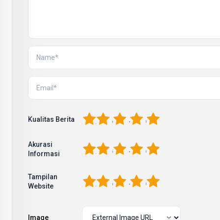
1
2
3
4
5
Kualitas Berita
Akurasi
1
2
3
4
5
Informasi
Tampilan
1
2
3
4
5
Website
Image