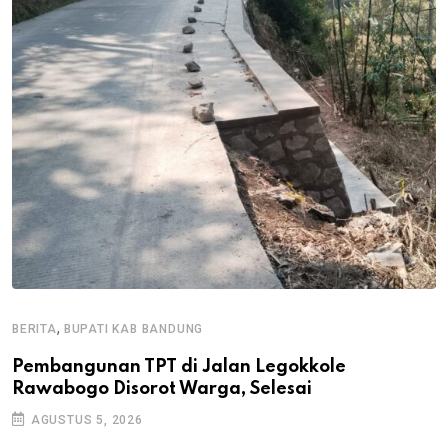
,
BERITA
BUPATI KAB BANDUNG
B
Pembangunan TPT di Jalan Legokkole
K
Rawabogo Disorot Warga, Selesai
D
AGUSTUS 5, 2026