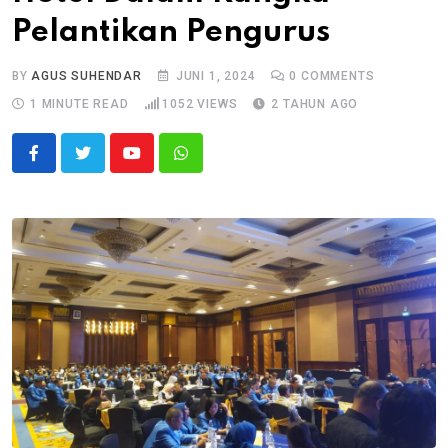
Pelantikan Pengurus
BY
AGUS SUHENDAR
JUNI 1, 2024
0
COMMENTS
1 MINUTE READ
1052
VIEWS
2 TAHUN AGO
Youtube
Whatsapp