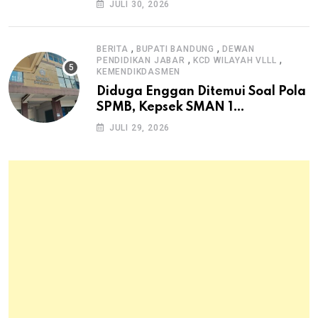
JULI 30, 2026
Pangan Hewani dan Nabati
,
,
BERITA
BUPATI BANDUNG
DEWAN
,
,
PENDIDIKAN JABAR
KCD WILAYAH VLLL
KEMENDIKDASMEN
Diduga Enggan Ditemui Soal Pola
SPMB, Kepsek SMAN 1
Dayeuhkolot Dikeluhkan Orang
JULI 29, 2026
Tua Siswa