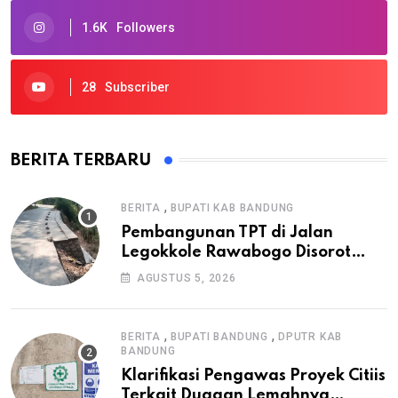
1.6K
Followers
28
Subscriber
BERITA TERBARU
,
BERITA
BUPATI KAB BANDUNG
Pembangunan TPT di Jalan
Legokkole Rawabogo Disorot
Warga, Selesai Tanpa Papan
AGUSTUS 5, 2026
Informasi Proyek
,
,
BERITA
BUPATI BANDUNG
DPUTR KAB
BANDUNG
Klarifikasi Pengawas Proyek Citiis
Terkait Dugaan Lemahnya