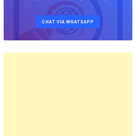
Sebagai
Kepala
CHAT VIA WHATSAPP
Kantor
Pertanahan
Kota
Bandung