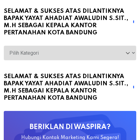
SELAMAT & SUKSES ATAS DILANTIKNYA
BAPAK YAYAT AHADIAT AWALUDIN S.SIT.,
M.H SEBAGAI KEPALA KANTOR
PERTANAHAN KOTA BANDUNG
Selamat
&
Sukses
atas
SELAMAT & SUKSES ATAS DILANTIKNYA
BAPAK YAYAT AHADIAT AWALUDIN S.SIT.,
Dilantiknya
M.H SEBAGAI KEPALA KANTOR
Bapak
PERTANAHAN KOTA BANDUNG
Yayat
Ahadiat
Awaludin
BERIKLAN DI WASPIRA?
S.SiT.,
M.H
Hubungi Kontak Marketing Kami Segera!