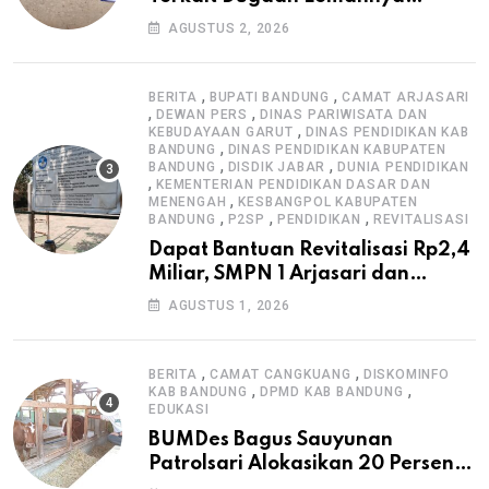
Pengawasan K3
AGUSTUS 2, 2026
,
,
BERITA
BUPATI BANDUNG
CAMAT ARJASARI
,
,
DEWAN PERS
DINAS PARIWISATA DAN
,
KEBUDAYAAN GARUT
DINAS PENDIDIKAN KAB
,
BANDUNG
DINAS PENDIDIKAN KABUPATEN
,
,
BANDUNG
DISDIK JABAR
DUNIA PENDIDIKAN
,
KEMENTERIAN PENDIDIKAN DASAR DAN
,
MENENGAH
KESBANGPOL KABUPATEN
,
,
,
BANDUNG
P2SP
PENDIDIKAN
REVITALISASI
Dapat Bantuan Revitalisasi Rp2,4
Miliar, SMPN 1 Arjasari dan
Masyarakat Sambut Antusias
AGUSTUS 1, 2026
,
,
BERITA
CAMAT CANGKUANG
DISKOMINFO
,
,
KAB BANDUNG
DPMD KAB BANDUNG
EDUKASI
BUMDes Bagus Sauyunan
Patrolsari Alokasikan 20 Persen
Dana Desa untuk Ketahanan