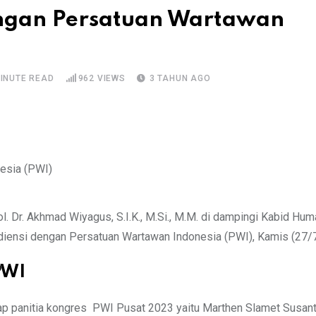
ngan Persatuan Wartawan
MINUTE READ
962
VIEWS
3 TAHUN AGO
. Dr. Akhmad Wiyagus, S.I.K., M.Si., M.M. di dampingi Kabid Hu
diensi dengan Persatuan Wartawan Indonesia (PWI), Kamis (27/
PWI
ap panitia kongres PWI Pusat 2023 yaitu Marthen Slamet Susan