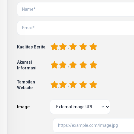
1
2
3
4
5
Kualitas Berita
Akurasi
1
2
3
4
5
Informasi
Tampilan
1
2
3
4
5
Website
Image