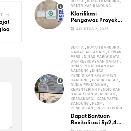
Informasi Proyek
,
,
BERITA
BUPATI BANDUNG
DPUTR KAB BANDUNG
Klarifikasi
ST
Pengawas Proyek
ajat
Citiis Terkait
gloa
AGUSTUS 2, 2026
Dugaan Lemahnya
Pengawasan K3
,
,
BERITA
BUPATI BANDUNG
,
CAMAT ARJASARI
DEWAN
,
PERS
DINAS PARIWISATA
,
DAN KEBUDAYAAN GARUT
DINAS PENDIDIKAN KAB
,
BANDUNG
DINAS
PENDIDIKAN KABUPATEN
,
,
BANDUNG
DISDIK JABAR
,
DUNIA PENDIDIKAN
KEMENTERIAN PENDIDIKAN
,
DASAR DAN MENENGAH
KESBANGPOL KABUPATEN
,
,
BANDUNG
P2SP
,
PENDIDIKAN
REVITALISASI
Dapat Bantuan
Revitalisasi Rp2,4
Miliar, SMPN 1