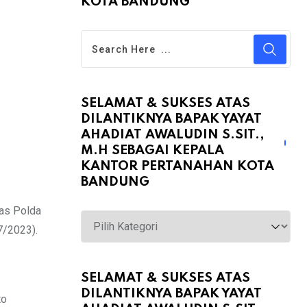
KOTA BANDUNG
SELAMAT & SUKSES ATAS
DILANTIKNYA BAPAK YAYAT
AHADIAT AWALUDIN S.SIT.,
M.H SEBAGAI KEPALA
KANTOR PERTANAHAN KOTA
BANDUNG
mas Polda
Selamat
7/2023).
&
Sukses
atas
SELAMAT & SUKSES ATAS
DILANTIKNYA BAPAK YAYAT
Dilantiknya
to