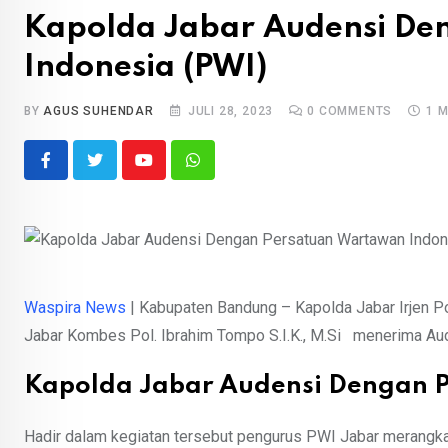
Kapolda Jabar Audensi De
Indonesia (PWI)
BY
AGUS SUHENDAR
JULI 28, 2023
0
COMMENTS
1 
Youtube
Whatsapp
Waspira News
| Kabupaten Bandung – Kapolda Jabar Irjen Pol
Jabar Kombes Pol. Ibrahim Tompo S.I.K., M.Si menerima Au
Kapolda Jabar Audensi Dengan 
Hadir dalam kegiatan tersebut pengurus PWI Jabar merangk