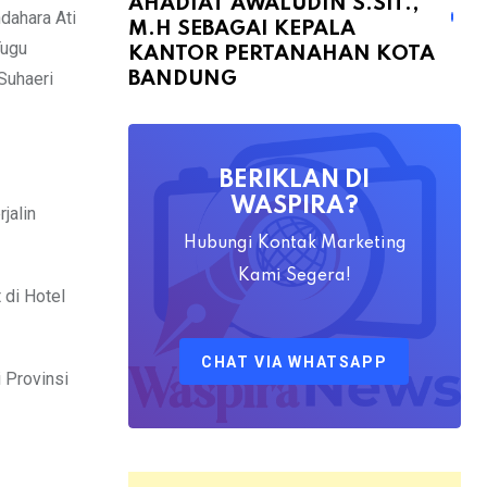
AHADIAT AWALUDIN S.SIT.,
Bapak
dahara Ati
M.H SEBAGAI KEPALA
Yayat
Tugu
KANTOR PERTANAHAN KOTA
Ahadiat
Suhaeri
BANDUNG
Awaludin
S.SiT.,
M.H
BERIKLAN DI
Sebagai
WASPIRA?
jalin
Kepala
Hubungi Kontak Marketing
Kantor
Kami Segera!
Pertanahan
 di Hotel
Kota
Bandung
CHAT VIA WHATSAPP
 Provinsi