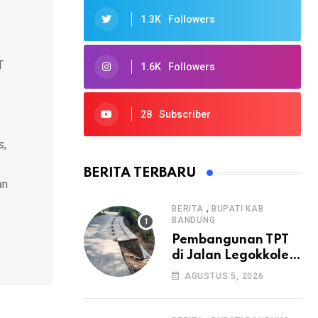
1.3K
Followers
T
1.6K
Followers
28
Subscriber
s,
BERITA TERBARU
an
,
BERITA
BUPATI KAB
BANDUNG
Pembangunan TPT
di Jalan Legokkole
Rawabogo Disorot
AGUSTUS 5, 2026
Warga, Selesai
Tanpa Papan