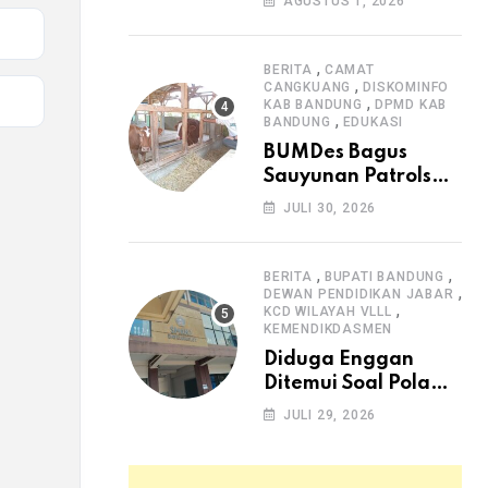
AGUSTUS 1, 2026
Arjasari dan
Masyarakat Sambut
Antusias
,
BERITA
CAMAT
,
CANGKUANG
DISKOMINFO
,
KAB BANDUNG
DPMD KAB
,
BANDUNG
EDUKASI
BUMDes Bagus
Sauyunan Patrolsari
Alokasikan 20
JULI 30, 2026
Persen Dana Desa
untuk Ketahanan
Pangan Hewani dan
,
,
BERITA
BUPATI BANDUNG
,
Nabati
DEWAN PENDIDIKAN JABAR
,
KCD WILAYAH VLLL
KEMENDIKDASMEN
Diduga Enggan
Ditemui Soal Pola
SPMB, Kepsek SMAN
JULI 29, 2026
1 Dayeuhkolot
Dikeluhkan Orang
Tua Siswa