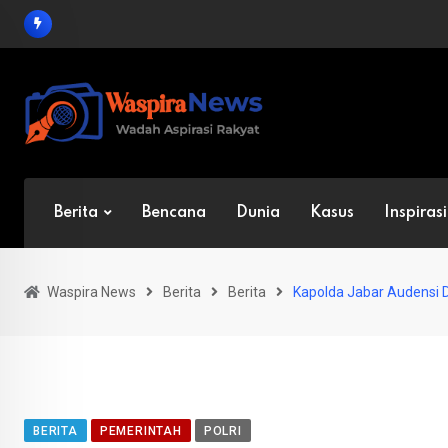
Skip
to
content
Berita
Bencana
Dunia
Kasus
Inspirasi
Waspira News
Berita
Berita
Kapolda Jabar Audensi 
BERITA
PEMERINTAH
POLRI