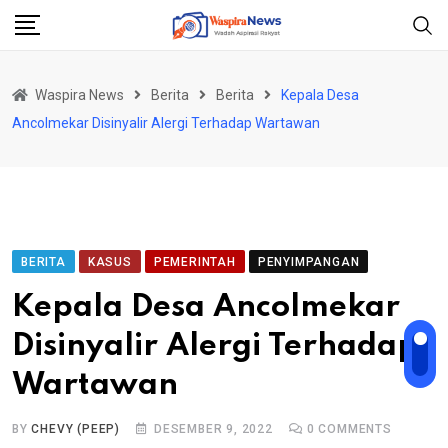
Skip
to
content
Waspira News
Berita
Berita
Kepala Desa
Ancolmekar Disinyalir Alergi Terhadap Wartawan
BERITA
KASUS
PEMERINTAH
PENYIMPANGAN
Kepala Desa Ancolmekar
Disinyalir Alergi Terhadap
Wartawan
BY
CHEVY (PEEP)
DESEMBER 9, 2022
0
COMMENTS