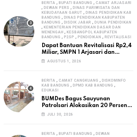
,
,
BERITA
BUPATI BANDUNG
CAMAT ARJASARI
,
,
DEWAN PERS
DINAS PARIWISATA DAN
,
KEBUDAYAAN GARUT
DINAS PENDIDIKAN KAB
,
BANDUNG
DINAS PENDIDIKAN KABUPATEN
,
,
BANDUNG
DISDIK JABAR
DUNIA PENDIDIKAN
,
KEMENTERIAN PENDIDIKAN DASAR DAN
,
MENENGAH
KESBANGPOL KABUPATEN
,
,
,
BANDUNG
P2SP
PENDIDIKAN
REVITALISASI
Dapat Bantuan Revitalisasi Rp2,4
Miliar, SMPN 1 Arjasari dan
Masyarakat Sambut Antusias
AGUSTUS 1, 2026
,
,
BERITA
CAMAT CANGKUANG
DISKOMINFO
,
,
KAB BANDUNG
DPMD KAB BANDUNG
EDUKASI
BUMDes Bagus Sauyunan
Patrolsari Alokasikan 20 Persen
Dana Desa untuk Ketahanan
JULI 30, 2026
Pangan Hewani dan Nabati
,
,
BERITA
BUPATI BANDUNG
DEWAN