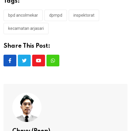
Tags:
bpd ancolmekar
dpmpd
inspektorat
kecamatan arjasari
Share This Post:
Youtube
Whatsapp