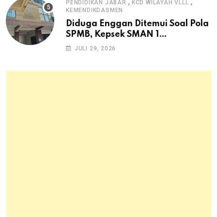
,
,
PENDIDIKAN JABAR
KCD WILAYAH VLLL
KEMENDIKDASMEN
Diduga Enggan Ditemui Soal Pola
SPMB, Kepsek SMAN 1
Dayeuhkolot Dikeluhkan Orang
JULI 29, 2026
Tua Siswa