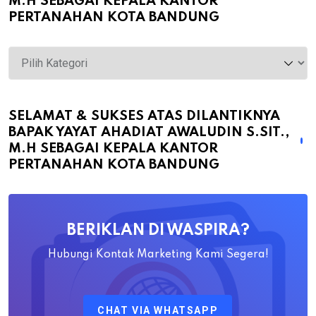
M.H SEBAGAI KEPALA KANTOR
PERTANAHAN KOTA BANDUNG
Selamat
&
Sukses
atas
SELAMAT & SUKSES ATAS DILANTIKNYA
BAPAK YAYAT AHADIAT AWALUDIN S.SIT.,
Dilantiknya
M.H SEBAGAI KEPALA KANTOR
Bapak
PERTANAHAN KOTA BANDUNG
Yayat
Ahadiat
Awaludin
BERIKLAN DI WASPIRA?
S.SiT.,
M.H
Hubungi Kontak Marketing Kami Segera!
Sebagai
Kepala
CHAT VIA WHATSAPP
Kantor