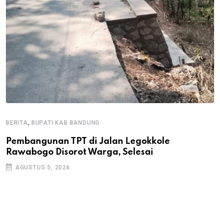
,
BERITA
BUPATI KAB BANDUNG
B
Pembangunan TPT di Jalan Legokkole
K
Rawabogo Disorot Warga, Selesai
D
AGUSTUS 5, 2026