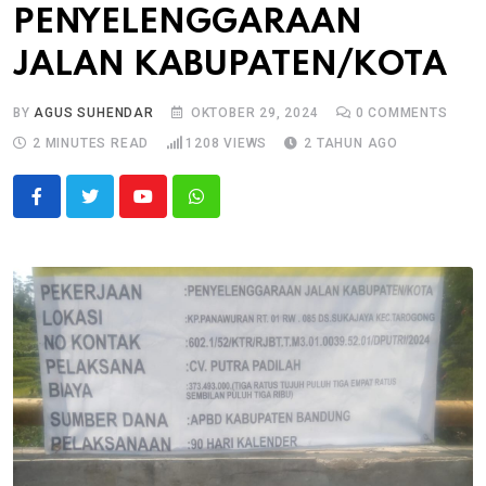
PENYELENGGARAAN
JALAN KABUPATEN/KOTA
BY
AGUS SUHENDAR
OKTOBER 29, 2024
0
COMMENTS
2 MINUTES READ
1208
VIEWS
2 TAHUN AGO
Youtube
Whatsapp