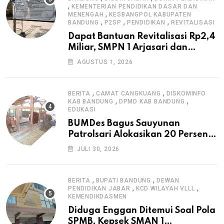
,
KEMENTERIAN PENDIDIKAN DASAR DAN
,
MENENGAH
KESBANGPOL KABUPATEN
,
,
,
BANDUNG
P2SP
PENDIDIKAN
REVITALISASI
Dapat Bantuan Revitalisasi Rp2,4
Miliar, SMPN 1 Arjasari dan
Masyarakat Sambut Antusias
AGUSTUS 1, 2026
,
,
BERITA
CAMAT CANGKUANG
DISKOMINFO
,
,
KAB BANDUNG
DPMD KAB BANDUNG
EDUKASI
BUMDes Bagus Sauyunan
Patrolsari Alokasikan 20 Persen
Dana Desa untuk Ketahanan
JULI 30, 2026
Pangan Hewani dan Nabati
,
,
BERITA
BUPATI BANDUNG
DEWAN
,
,
PENDIDIKAN JABAR
KCD WILAYAH VLLL
KEMENDIKDASMEN
Diduga Enggan Ditemui Soal Pola
SPMB, Kepsek SMAN 1