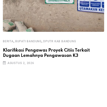
,
,
BERITA
BUPATI BANDUNG
DPUTR KAB BANDUNG
B
D
Klarifikasi Pengawas Proyek Citiis Terkait
Dugaan Lemahnya Pengawasan K3
K
J
AGUSTUS 2, 2026
D
P
D
A