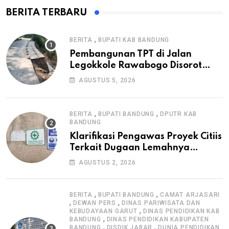
BERITA TERBARU
,
BERITA
BUPATI KAB BANDUNG
Pembangunan TPT di Jalan
Legokkole Rawabogo Disorot
Warga, Selesai Tanpa Papan
AGUSTUS 5, 2026
Informasi Proyek
,
,
BERITA
BUPATI BANDUNG
DPUTR KAB
BANDUNG
Klarifikasi Pengawas Proyek Citiis
Terkait Dugaan Lemahnya
Pengawasan K3
AGUSTUS 2, 2026
,
,
BERITA
BUPATI BANDUNG
CAMAT ARJASARI
,
,
DEWAN PERS
DINAS PARIWISATA DAN
,
KEBUDAYAAN GARUT
DINAS PENDIDIKAN KAB
,
BANDUNG
DINAS PENDIDIKAN KABUPATEN
,
,
BANDUNG
DISDIK JABAR
DUNIA PENDIDIKAN