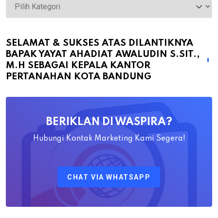
Selamat
&
Sukses
atas
SELAMAT & SUKSES ATAS DILANTIKNYA
BAPAK YAYAT AHADIAT AWALUDIN S.SIT.,
Dilantiknya
M.H SEBAGAI KEPALA KANTOR
Bapak
PERTANAHAN KOTA BANDUNG
Yayat
Ahadiat
Awaludin
BERIKLAN DI WASPIRA?
S.SiT.,
M.H
Hubungi Kontak Marketing Kami Segera!
Sebagai
Kepala
CHAT VIA WHATSAPP
Kantor
Pertanahan
Kota