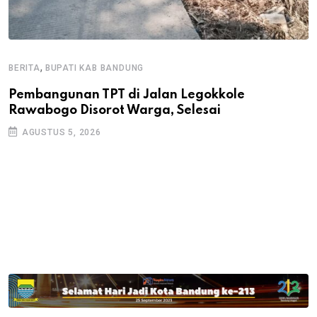
,
BERITA
BUPATI KAB BANDUNG
B
Pembangunan TPT di Jalan Legokkole
K
Rawabogo Disorot Warga, Selesai
D
AGUSTUS 5, 2026