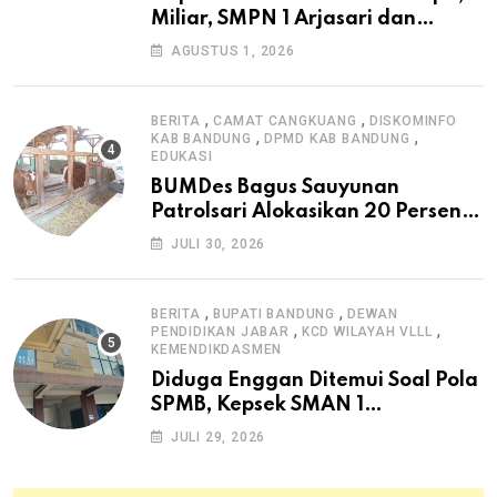
Miliar, SMPN 1 Arjasari dan
Masyarakat Sambut Antusias
AGUSTUS 1, 2026
,
,
BERITA
CAMAT CANGKUANG
DISKOMINFO
,
,
KAB BANDUNG
DPMD KAB BANDUNG
EDUKASI
BUMDes Bagus Sauyunan
Patrolsari Alokasikan 20 Persen
Dana Desa untuk Ketahanan
JULI 30, 2026
Pangan Hewani dan Nabati
,
,
BERITA
BUPATI BANDUNG
DEWAN
,
,
PENDIDIKAN JABAR
KCD WILAYAH VLLL
KEMENDIKDASMEN
Diduga Enggan Ditemui Soal Pola
SPMB, Kepsek SMAN 1
Dayeuhkolot Dikeluhkan Orang
JULI 29, 2026
Tua Siswa