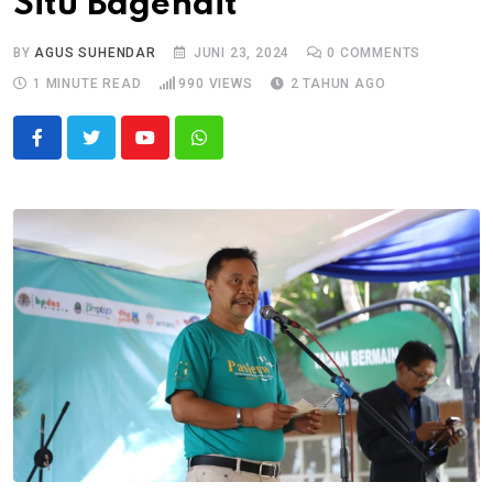
Situ Bagendit
BY
AGUS SUHENDAR
JUNI 23, 2024
0
COMMENTS
1 MINUTE READ
990
VIEWS
2 TAHUN AGO
Youtube
Whatsapp