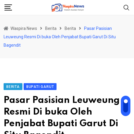
Skip
to
content
Waspira News
Berita
Berita
Pasar Pasisian
Leuweung Resmi Di buka Oleh Penjabat Bupati Garut Di Situ
Bagendit
BERITA
BUPATI GARUT
Pasar Pasisian Leuweung
Resmi Di buka Oleh
Penjabat Bupati Garut Di