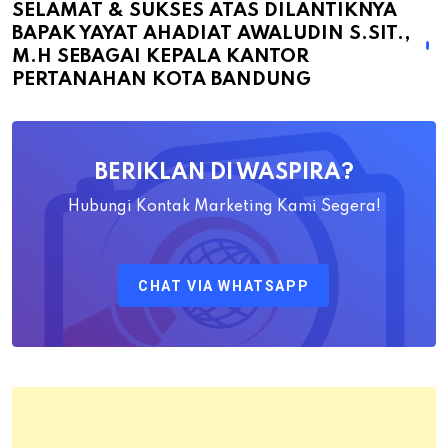
atas
SELAMAT & SUKSES ATAS DILANTIKNYA
BAPAK YAYAT AHADIAT AWALUDIN S.SIT.,
Dilantiknya
M.H SEBAGAI KEPALA KANTOR
Bapak
PERTANAHAN KOTA BANDUNG
Yayat
Ahadiat
Awaludin
BERIKLAN DI WASPIRA?
S.SiT.,
M.H
Hubungi Kontak Marketing Kami Segera!
Sebagai
Kepala
CHAT VIA WHATSAPP
Kantor
Pertanahan
Kota
Bandung