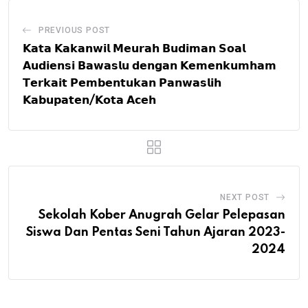
PREVIOUS POST
𝗞𝗮𝘁𝗮 𝗞𝗮𝗸𝗮𝗻𝘄𝗶𝗹 𝗠𝗲𝘂𝗿𝗮𝗵 𝗕𝘂𝗱𝗶𝗺𝗮𝗻 𝗦𝗼𝗮𝗹
𝗔𝘂𝗱𝗶𝗲𝗻𝘀𝗶 𝗕𝗮𝘄𝗮𝘀𝗹𝘂 𝗱𝗲𝗻𝗴𝗮𝗻 𝗞𝗲𝗺𝗲𝗻𝗸𝘂𝗺𝗵𝗮𝗺
𝗧𝗲𝗿𝗸𝗮𝗶𝘁 𝗣𝗲𝗺𝗯𝗲𝗻𝘁𝘂𝗸𝗮𝗻 𝗣𝗮𝗻𝘄𝗮𝘀𝗹𝗶𝗵
𝗞𝗮𝗯𝘂𝗽𝗮𝘁𝗲𝗻/𝗞𝗼𝘁𝗮 𝗔𝗰𝗲𝗵
NEXT POST
Sekolah Kober Anugrah Gelar Pelepasan
Siswa Dan Pentas Seni Tahun Ajaran 2023-
2024