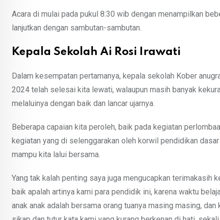
Acara di mulai pada pukul 8:30 wib dengan menampilkan bebe
lanjutkan dengan sambutan-sambutan.
Kepala Sekolah Ai Rosi Irawati
Dalam kesempatan pertamanya, kepala sekolah Kober anugrah
2024 telah selesai kita lewati, walaupun masih banyak kekur
melaluinya dengan baik dan lancar ujarnya.
Beberapa capaian kita peroleh, baik pada kegiatan perlomb
kegiatan yang di selenggarakan oleh korwil pendidikan dasar
mampu kita lalui bersama.
Yang tak kalah penting saya juga mengucapkan terimakasih 
baik apalah artinya kami para pendidik ini, karena waktu belaj
anak anak adalah bersama orang tuanya masing masing, dan 
sikap dan tutur kata kami yang kurang berkenan di hati, seka