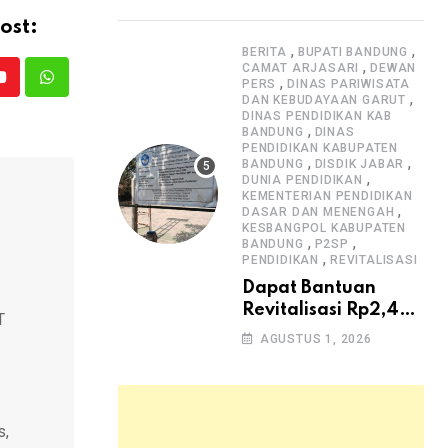
Dugaan Lemahnya
Pengawasan K3
ost:
,
,
BERITA
BUPATI BANDUNG
,
CAMAT ARJASARI
DEWAN
,
PERS
DINAS PARIWISATA
Youtube
Whatsapp
,
DAN KEBUDAYAAN GARUT
DINAS PENDIDIKAN KAB
,
BANDUNG
DINAS
PENDIDIKAN KABUPATEN
,
,
BANDUNG
DISDIK JABAR
,
DUNIA PENDIDIKAN
KEMENTERIAN PENDIDIKAN
,
DASAR DAN MENENGAH
KESBANGPOL KABUPATEN
,
,
BANDUNG
P2SP
,
PENDIDIKAN
REVITALISASI
Dapat Bantuan
Revitalisasi Rp2,4
T
Miliar, SMPN 1
AGUSTUS 1, 2026
Arjasari dan
Masyarakat Sambut
Antusias
s,