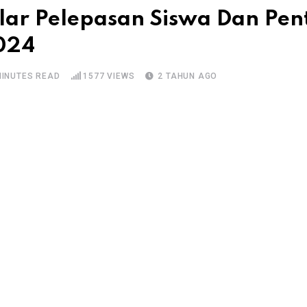
ar Pelepasan Siswa Dan Pen
024
MINUTES READ
1577
VIEWS
2 TAHUN AGO