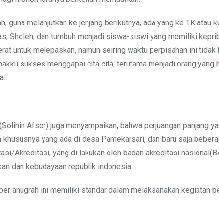
ah, guna melanjutkan ke jenjang berikutnya, ada yang ke TK atau k
as, Sholeh, dan tumbuh menjadi siswa-siswi yang memiliki kepri
erat untuk melepaskan, namun seiring waktu perpisahan ini tidak 
anakku sukses menggapai cita cita, terutama menjadi orang yang 
a.
(Solihin Afsor) juga menyampaikan, bahwa perjuangan panjang y
kan khususnya yang ada di desa Pamekarsari, dan baru saja beber
si/Akreditasi, yang di lakukan oleh badan akreditasi nasional(
an dan kebudayaan republik indonesia.
er anugrah ini memiliki standar dalam melaksanakan kegiatan be