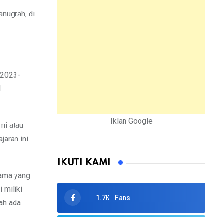
nugrah, di
 2023-
l
Iklan Google
mi atau
jaran ini
IKUTI KAMI
sama yang
 miliki
1.7K
Fans
ah ada