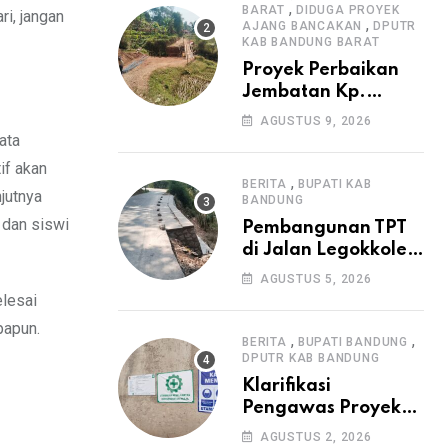
,
Irigasi P3-TGAI di
BARAT
DIDUGA PROYEK
i, jangan
,
AJANG BANCAKAN
DPUTR
Cangkuang
KAB BANDUNG BARAT
Proyek Perbaikan
Jembatan Kp.
Pamipiran Disorot
AGUSTUS 9, 2026
Warga: Papan
ata
Informasi Tak
if akan
Cantumkan PPK,
,
BERITA
BUPATI KAB
jutnya
Konsultan, dan
BANDUNG
 dan siswi
Prosedur K3
Pembangunan TPT
di Jalan Legokkole
Rawabogo Disorot
AGUSTUS 5, 2026
Warga, Selesai
elesai
Tanpa Papan
papun.
Informasi Proyek
,
,
BERITA
BUPATI BANDUNG
DPUTR KAB BANDUNG
Klarifikasi
Pengawas Proyek
Citiis Terkait
AGUSTUS 2, 2026