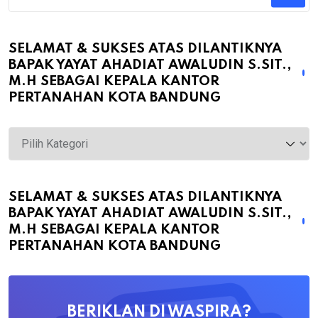
SELAMAT & SUKSES ATAS DILANTIKNYA
BAPAK YAYAT AHADIAT AWALUDIN S.SIT.,
M.H SEBAGAI KEPALA KANTOR
PERTANAHAN KOTA BANDUNG
Selamat
&
Sukses
atas
SELAMAT & SUKSES ATAS DILANTIKNYA
BAPAK YAYAT AHADIAT AWALUDIN S.SIT.,
Dilantiknya
M.H SEBAGAI KEPALA KANTOR
Bapak
PERTANAHAN KOTA BANDUNG
Yayat
Ahadiat
Awaludin
BERIKLAN DI WASPIRA?
S.SiT.,