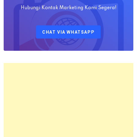
M.H
Hubungi Kontak Marketing Kami Segera!
Sebagai
Kepala
CHAT VIA WHATSAPP
Kantor
Pertanahan
Kota
Bandung