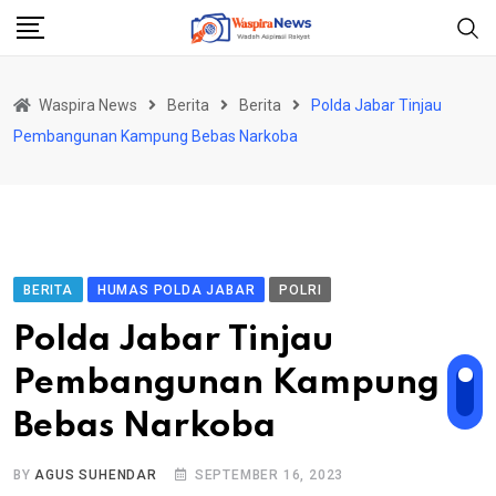
Skip
to
content
Waspira News
Berita
Berita
Polda Jabar Tinjau
Pembangunan Kampung Bebas Narkoba
BERITA
HUMAS POLDA JABAR
POLRI
Polda Jabar Tinjau
Pembangunan Kampung
Bebas Narkoba
BY
AGUS SUHENDAR
SEPTEMBER 16, 2023