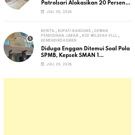
Patrolsari Alokasikan 20 Persen
Dana Desa untuk Ketahanan
JULI 30, 2026
Pangan Hewani dan Nabati
,
,
BERITA
BUPATI BANDUNG
DEWAN
,
,
PENDIDIKAN JABAR
KCD WILAYAH VLLL
KEMENDIKDASMEN
Diduga Enggan Ditemui Soal Pola
SPMB, Kepsek SMAN 1
Dayeuhkolot Dikeluhkan Orang
JULI 29, 2026
Tua Siswa