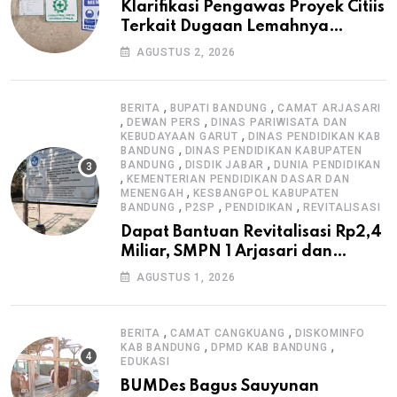
Klarifikasi Pengawas Proyek Citiis
Terkait Dugaan Lemahnya
Pengawasan K3
AGUSTUS 2, 2026
,
,
BERITA
BUPATI BANDUNG
CAMAT ARJASARI
,
,
DEWAN PERS
DINAS PARIWISATA DAN
,
KEBUDAYAAN GARUT
DINAS PENDIDIKAN KAB
,
BANDUNG
DINAS PENDIDIKAN KABUPATEN
,
,
BANDUNG
DISDIK JABAR
DUNIA PENDIDIKAN
,
KEMENTERIAN PENDIDIKAN DASAR DAN
,
MENENGAH
KESBANGPOL KABUPATEN
,
,
,
BANDUNG
P2SP
PENDIDIKAN
REVITALISASI
Dapat Bantuan Revitalisasi Rp2,4
Miliar, SMPN 1 Arjasari dan
Masyarakat Sambut Antusias
AGUSTUS 1, 2026
,
,
BERITA
CAMAT CANGKUANG
DISKOMINFO
,
,
KAB BANDUNG
DPMD KAB BANDUNG
EDUKASI
BUMDes Bagus Sauyunan