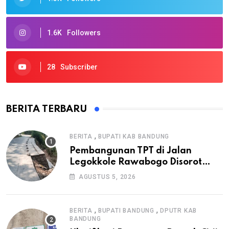
1.6K
Followers
28
Subscriber
BERITA TERBARU
,
BERITA
BUPATI KAB BANDUNG
Pembangunan TPT di Jalan
Legokkole Rawabogo Disorot
Warga, Selesai Tanpa Papan
AGUSTUS 5, 2026
Informasi Proyek
,
,
BERITA
BUPATI BANDUNG
DPUTR KAB
BANDUNG