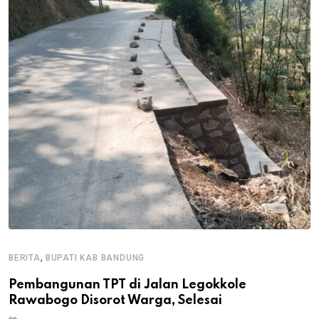
,
BERITA
BUPATI KAB BANDUNG
B
Pembangunan TPT di Jalan Legokkole
K
Rawabogo Disorot Warga, Selesai
D