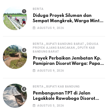
BERITA
Diduga Proyek Siluman dan
Sempat Mangkrak, Warga Minta
APH Usut Tuntas Pembangunan
AGUSTUS 9, 2026
Irigasi P3-TGAI di Cangkuang
,
,
BERITA
BUPATI BANDUNG BARAT
DIDUGA
,
PROYEK AJANG BANCAKAN
DPUTR KAB
BANDUNG BARAT
Proyek Perbaikan Jembatan Kp.
Pamipiran Disorot Warga: Papan
Informasi Tak Cantumkan PPK,
AGUSTUS 9, 2026
Konsultan, dan Prosedur K3
,
BERITA
BUPATI KAB BANDUNG
Pembangunan TPT di Jalan
Legokkole Rawabogo Disorot
Warga, Selesai Tanpa Papan
AGUSTUS 5, 2026