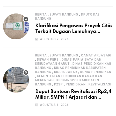
Informasi Proyek
,
,
BERITA
BUPATI BANDUNG
DPUTR KAB
BANDUNG
Klarifikasi Pengawas Proyek Citiis
Terkait Dugaan Lemahnya
Pengawasan K3
AGUSTUS 2, 2026
,
,
BERITA
BUPATI BANDUNG
CAMAT ARJASARI
,
,
DEWAN PERS
DINAS PARIWISATA DAN
,
KEBUDAYAAN GARUT
DINAS PENDIDIKAN KAB
,
BANDUNG
DINAS PENDIDIKAN KABUPATEN
,
,
BANDUNG
DISDIK JABAR
DUNIA PENDIDIKAN
,
KEMENTERIAN PENDIDIKAN DASAR DAN
,
MENENGAH
KESBANGPOL KABUPATEN
,
,
,
BANDUNG
P2SP
PENDIDIKAN
REVITALISASI
Dapat Bantuan Revitalisasi Rp2,4
Miliar, SMPN 1 Arjasari dan
Masyarakat Sambut Antusias
AGUSTUS 1, 2026