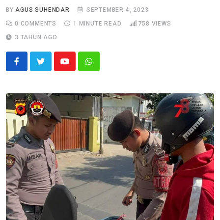
BY
AGUS SUHENDAR
SEPTEMBER 4, 2023
0
COMMENTS
1 MINUTE READ
758
VIEWS
3 TAHUN AGO
Youtube
Whatsapp