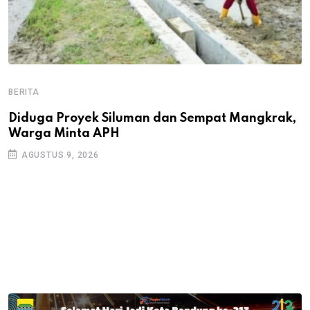
BERITA
B
B
Diduga Proyek Siluman dan Sempat Mangkrak,
Warga Minta APH
P
D
AGUSTUS 9, 2026