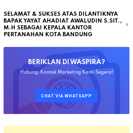
Sukses
atas
SELAMAT & SUKSES ATAS DILANTIKNYA
BAPAK YAYAT AHADIAT AWALUDIN S.SIT.,
Dilantiknya
M.H SEBAGAI KEPALA KANTOR
Bapak
PERTANAHAN KOTA BANDUNG
Yayat
Ahadiat
Awaludin
BERIKLAN DI WASPIRA?
S.SiT.,
M.H
Hubungi Kontak Marketing Kami Segera!
Sebagai
Kepala
CHAT VIA WHATSAPP
Kantor
Pertanahan
Kota
Bandung