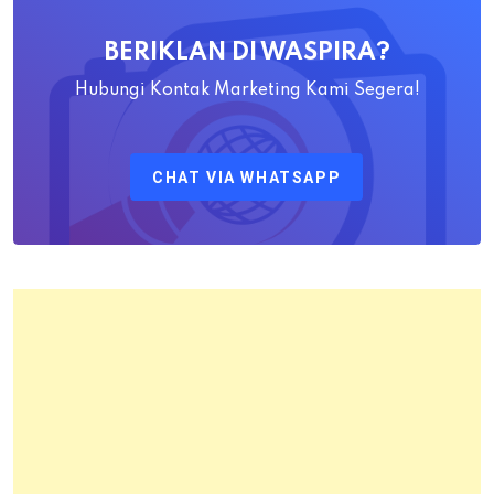
Awaludin
BERIKLAN DI WASPIRA?
S.SiT.,
M.H
Hubungi Kontak Marketing Kami Segera!
Sebagai
Kepala
CHAT VIA WHATSAPP
Kantor
Pertanahan
Kota
Bandung