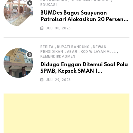
EDUKASI
BUMDes Bagus Sauyunan
Patrolsari Alokasikan 20 Persen
Dana Desa untuk Ketahanan
JULI 30, 2026
Pangan Hewani dan Nabati
,
,
BERITA
BUPATI BANDUNG
DEWAN
,
,
PENDIDIKAN JABAR
KCD WILAYAH VLLL
KEMENDIKDASMEN
Diduga Enggan Ditemui Soal Pola
SPMB, Kepsek SMAN 1
Dayeuhkolot Dikeluhkan Orang
JULI 29, 2026
Tua Siswa