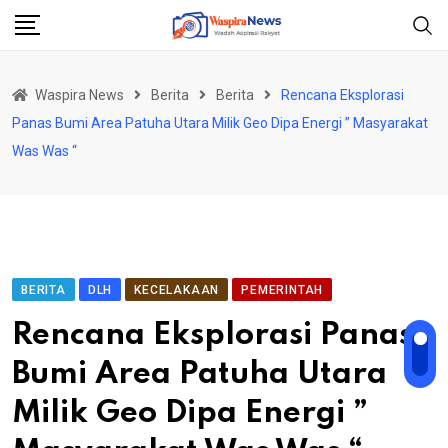
Skip
to
content
Waspira News
Berita
Berita
Rencana Eksplorasi
Panas Bumi Area Patuha Utara Milik Geo Dipa Energi ” Masyarakat
Was Was “
BERITA
DLH
KECELAKAAN
PEMERINTAH
Rencana Eksplorasi Panas
Bumi Area Patuha Utara
Milik Geo Dipa Energi ”