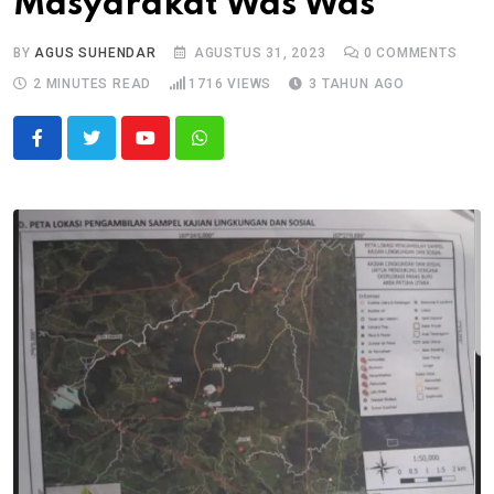
Masyarakat Was Was “
BY
AGUS SUHENDAR
AGUSTUS 31, 2023
0
COMMENTS
2 MINUTES READ
1716
VIEWS
3 TAHUN AGO
Youtube
Whatsapp