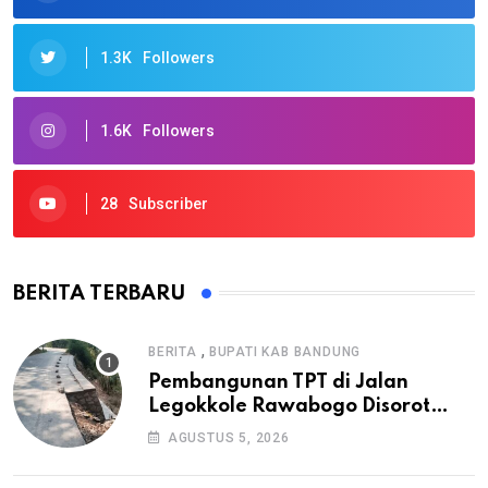
1.3K
Followers
1.6K
Followers
28
Subscriber
BERITA TERBARU
,
BERITA
BUPATI KAB BANDUNG
Pembangunan TPT di Jalan
Legokkole Rawabogo Disorot
Warga, Selesai Tanpa Papan
AGUSTUS 5, 2026
Informasi Proyek