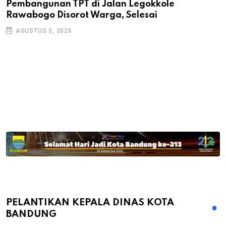
Pembangunan TPT di Jalan Legokkole
K
Rawabogo Disorot Warga, Selesai
D
AGUSTUS 5, 2026
PELANTIKAN KEPALA DINAS KOTA
BANDUNG