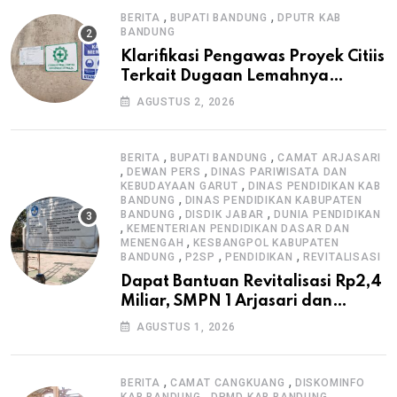
,
,
BERITA
BUPATI BANDUNG
DPUTR KAB
BANDUNG
Klarifikasi Pengawas Proyek Citiis
Terkait Dugaan Lemahnya
Pengawasan K3
AGUSTUS 2, 2026
,
,
BERITA
BUPATI BANDUNG
CAMAT ARJASARI
,
,
DEWAN PERS
DINAS PARIWISATA DAN
,
KEBUDAYAAN GARUT
DINAS PENDIDIKAN KAB
,
BANDUNG
DINAS PENDIDIKAN KABUPATEN
,
,
BANDUNG
DISDIK JABAR
DUNIA PENDIDIKAN
,
KEMENTERIAN PENDIDIKAN DASAR DAN
,
MENENGAH
KESBANGPOL KABUPATEN
,
,
,
BANDUNG
P2SP
PENDIDIKAN
REVITALISASI
Dapat Bantuan Revitalisasi Rp2,4
Miliar, SMPN 1 Arjasari dan
Masyarakat Sambut Antusias
AGUSTUS 1, 2026
,
,
BERITA
CAMAT CANGKUANG
DISKOMINFO
,
,
KAB BANDUNG
DPMD KAB BANDUNG