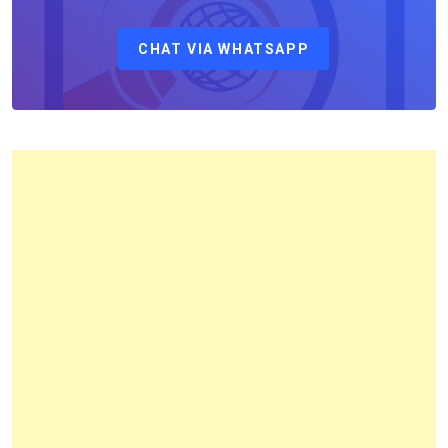
Kepala
CHAT VIA WHATSAPP
Kantor
Pertanahan
Kota
Bandung