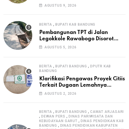
Informasi Tak Cantumkan PPK,
AGUSTUS 9, 2026
Konsultan, dan Prosedur K3
,
BERITA
BUPATI KAB BANDUNG
Pembangunan TPT di Jalan
Legokkole Rawabogo Disorot
Warga, Selesai Tanpa Papan
AGUSTUS 5, 2026
Informasi Proyek
,
,
BERITA
BUPATI BANDUNG
DPUTR KAB
BANDUNG
Klarifikasi Pengawas Proyek Citiis
Terkait Dugaan Lemahnya
Pengawasan K3
AGUSTUS 2, 2026
,
,
BERITA
BUPATI BANDUNG
CAMAT ARJASARI
,
,
DEWAN PERS
DINAS PARIWISATA DAN
,
KEBUDAYAAN GARUT
DINAS PENDIDIKAN KAB
,
BANDUNG
DINAS PENDIDIKAN KABUPATEN