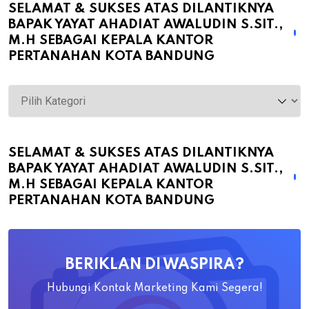
SELAMAT & SUKSES ATAS DILANTIKNYA
BAPAK YAYAT AHADIAT AWALUDIN S.SIT.,
M.H SEBAGAI KEPALA KANTOR
PERTANAHAN KOTA BANDUNG
Selamat
&
Sukses
atas
SELAMAT & SUKSES ATAS DILANTIKNYA
BAPAK YAYAT AHADIAT AWALUDIN S.SIT.,
Dilantiknya
M.H SEBAGAI KEPALA KANTOR
Bapak
PERTANAHAN KOTA BANDUNG
Yayat
Ahadiat
Awaludin
BERIKLAN DI WASPIRA?
S.SiT.,
M.H
Hubungi Kontak Marketing Kami Segera!
Sebagai