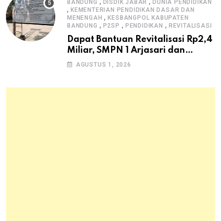
,
,
BANDUNG
DISDIK JABAR
DUNIA PENDIDIKAN
,
KEMENTERIAN PENDIDIKAN DASAR DAN
,
MENENGAH
KESBANGPOL KABUPATEN
,
,
,
BANDUNG
P2SP
PENDIDIKAN
REVITALISASI
Dapat Bantuan Revitalisasi Rp2,4
Miliar, SMPN 1 Arjasari dan
Masyarakat Sambut Antusias
AGUSTUS 1, 2026