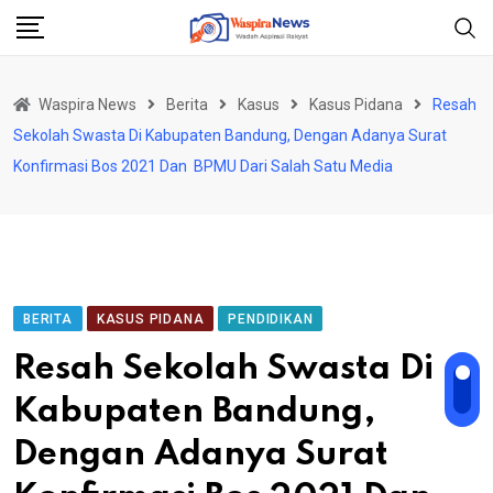
Skip
to
content
Waspira News
Berita
Kasus
Kasus Pidana
Resah
Sekolah Swasta Di Kabupaten Bandung, Dengan Adanya Surat
Konfirmasi Bos 2021 Dan BPMU Dari Salah Satu Media
BERITA
KASUS PIDANA
PENDIDIKAN
Resah Sekolah Swasta Di
Kabupaten Bandung,
Dengan Adanya Surat