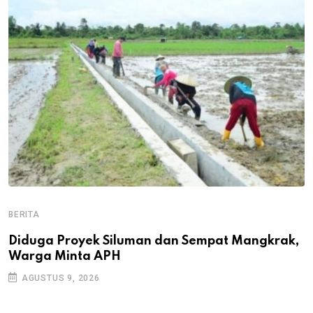
BERITA
B
B
Diduga Proyek Siluman dan Sempat Mangkrak,
Warga Minta APH
P
D
AGUSTUS 9, 2026