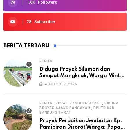
1.6K
Followers
28
Subscriber
BERITA TERBARU
BERITA
Diduga Proyek Siluman dan
Sempat Mangkrak, Warga Minta
APH Usut Tuntas Pembangunan
AGUSTUS 9, 2026
Irigasi P3-TGAI di Cangkuang
,
,
BERITA
BUPATI BANDUNG BARAT
DIDUGA
,
PROYEK AJANG BANCAKAN
DPUTR KAB
BANDUNG BARAT
Proyek Perbaikan Jembatan Kp.
Pamipiran Disorot Warga: Papan