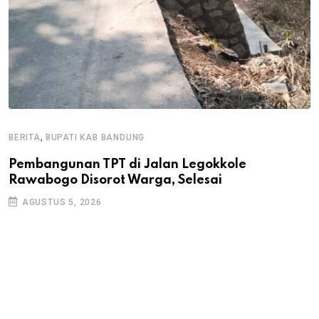
,
BERITA
BUPATI KAB BANDUNG
B
Pembangunan TPT di Jalan Legokkole
K
Rawabogo Disorot Warga, Selesai
D
AGUSTUS 5, 2026