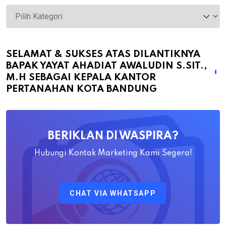
Selamat
&
Sukses
atas
SELAMAT & SUKSES ATAS DILANTIKNYA
BAPAK YAYAT AHADIAT AWALUDIN S.SIT.,
Dilantiknya
M.H SEBAGAI KEPALA KANTOR
Bapak
PERTANAHAN KOTA BANDUNG
Yayat
Ahadiat
Awaludin
BERIKLAN DI WASPIRA?
S.SiT.,
M.H
Hubungi Kontak Marketing Kami Segera!
Sebagai
Kepala
CHAT VIA WHATSAPP
Kantor
Pertanahan
Kota