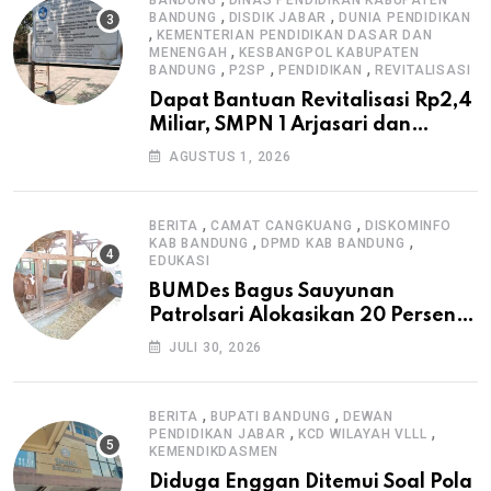
BANDUNG
DINAS PENDIDIKAN KABUPATEN
,
,
BANDUNG
DISDIK JABAR
DUNIA PENDIDIKAN
,
KEMENTERIAN PENDIDIKAN DASAR DAN
,
MENENGAH
KESBANGPOL KABUPATEN
,
,
,
BANDUNG
P2SP
PENDIDIKAN
REVITALISASI
Dapat Bantuan Revitalisasi Rp2,4
Miliar, SMPN 1 Arjasari dan
Masyarakat Sambut Antusias
AGUSTUS 1, 2026
,
,
BERITA
CAMAT CANGKUANG
DISKOMINFO
,
,
KAB BANDUNG
DPMD KAB BANDUNG
EDUKASI
BUMDes Bagus Sauyunan
Patrolsari Alokasikan 20 Persen
Dana Desa untuk Ketahanan
JULI 30, 2026
Pangan Hewani dan Nabati
,
,
BERITA
BUPATI BANDUNG
DEWAN
,
,
PENDIDIKAN JABAR
KCD WILAYAH VLLL
KEMENDIKDASMEN
Diduga Enggan Ditemui Soal Pola