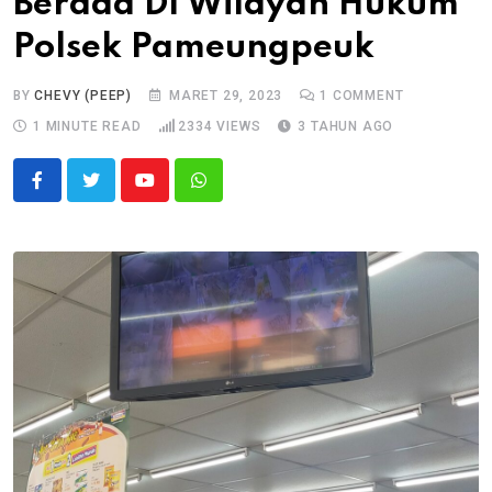
Berada DI Wilayah Hukum
Polsek Pameungpeuk
BY
CHEVY (PEEP)
MARET 29, 2023
1
COMMENT
1 MINUTE READ
2334
VIEWS
3 TAHUN AGO
Youtube
Whatsapp