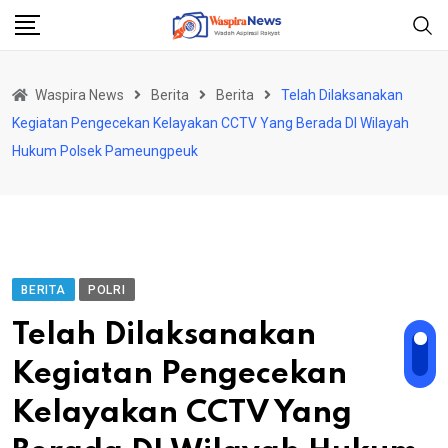
Skip
to
content
Waspira News
Berita
Berita
Telah Dilaksanakan
Kegiatan Pengecekan Kelayakan CCTV Yang Berada DI Wilayah
Hukum Polsek Pameungpeuk
BERITA
POLRI
Telah Dilaksanakan
Kegiatan Pengecekan
Kelayakan CCTV Yang