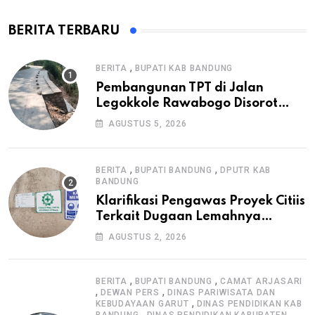
BERITA TERBARU
,
BERITA
BUPATI KAB BANDUNG
Pembangunan TPT di Jalan
Legokkole Rawabogo Disorot
Warga, Selesai Tanpa Papan
AGUSTUS 5, 2026
Informasi Proyek
,
,
BERITA
BUPATI BANDUNG
DPUTR KAB
BANDUNG
Klarifikasi Pengawas Proyek Citiis
Terkait Dugaan Lemahnya
Pengawasan K3
AGUSTUS 2, 2026
,
,
BERITA
BUPATI BANDUNG
CAMAT ARJASARI
,
,
DEWAN PERS
DINAS PARIWISATA DAN
,
KEBUDAYAAN GARUT
DINAS PENDIDIKAN KAB
,