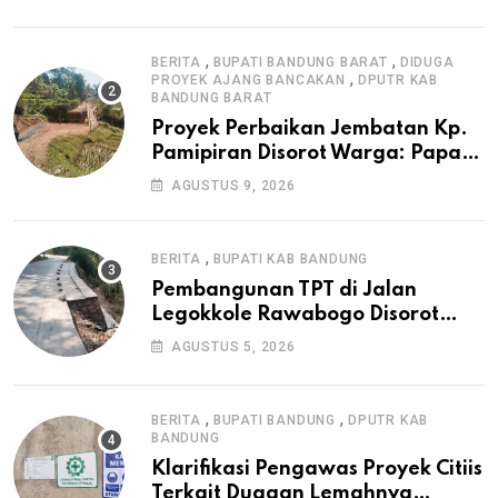
Irigasi P3-TGAI di Cangkuang
,
,
BERITA
BUPATI BANDUNG BARAT
DIDUGA
,
PROYEK AJANG BANCAKAN
DPUTR KAB
BANDUNG BARAT
Proyek Perbaikan Jembatan Kp.
Pamipiran Disorot Warga: Papan
Informasi Tak Cantumkan PPK,
AGUSTUS 9, 2026
Konsultan, dan Prosedur K3
,
BERITA
BUPATI KAB BANDUNG
Pembangunan TPT di Jalan
Legokkole Rawabogo Disorot
Warga, Selesai Tanpa Papan
AGUSTUS 5, 2026
Informasi Proyek
,
,
BERITA
BUPATI BANDUNG
DPUTR KAB
BANDUNG
Klarifikasi Pengawas Proyek Citiis
Terkait Dugaan Lemahnya