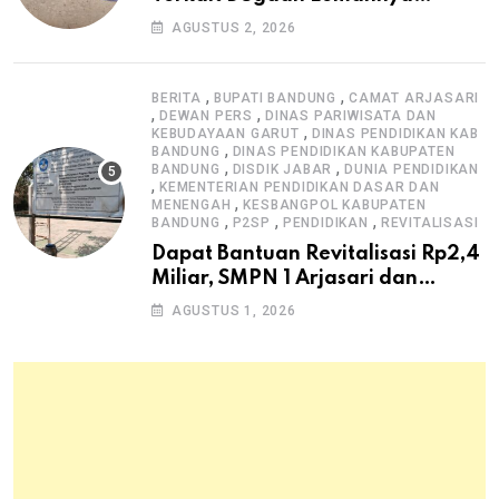
Pengawasan K3
AGUSTUS 2, 2026
,
,
BERITA
BUPATI BANDUNG
CAMAT ARJASARI
,
,
DEWAN PERS
DINAS PARIWISATA DAN
,
KEBUDAYAAN GARUT
DINAS PENDIDIKAN KAB
,
BANDUNG
DINAS PENDIDIKAN KABUPATEN
,
,
BANDUNG
DISDIK JABAR
DUNIA PENDIDIKAN
,
KEMENTERIAN PENDIDIKAN DASAR DAN
,
MENENGAH
KESBANGPOL KABUPATEN
,
,
,
BANDUNG
P2SP
PENDIDIKAN
REVITALISASI
Dapat Bantuan Revitalisasi Rp2,4
Miliar, SMPN 1 Arjasari dan
Masyarakat Sambut Antusias
AGUSTUS 1, 2026