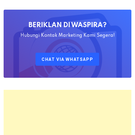
Yayat
Ahadiat
Awaludin
BERIKLAN DI WASPIRA?
S.SiT.,
M.H
Hubungi Kontak Marketing Kami Segera!
Sebagai
Kepala
CHAT VIA WHATSAPP
Kantor
Pertanahan
Kota
Bandung