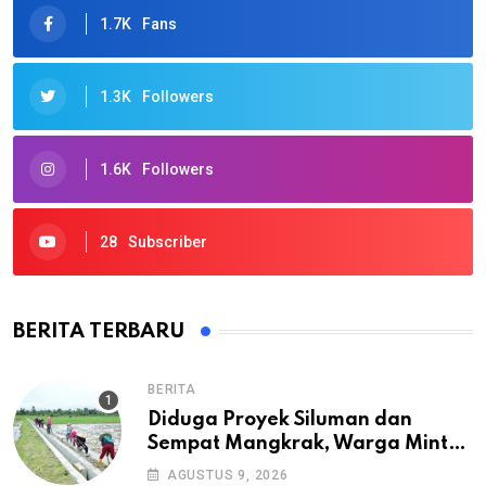
1.7K
Fans
1.3K
Followers
1.6K
Followers
28
Subscriber
BERITA TERBARU
BERITA
Diduga Proyek Siluman dan
Sempat Mangkrak, Warga Minta
APH Usut Tuntas Pembangunan
AGUSTUS 9, 2026