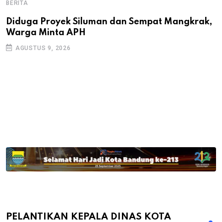
BERITA
B
B
Diduga Proyek Siluman dan Sempat Mangkrak,
Warga Minta APH
P
D
AGUSTUS 9, 2026
PELANTIKAN KEPALA DINAS KOTA