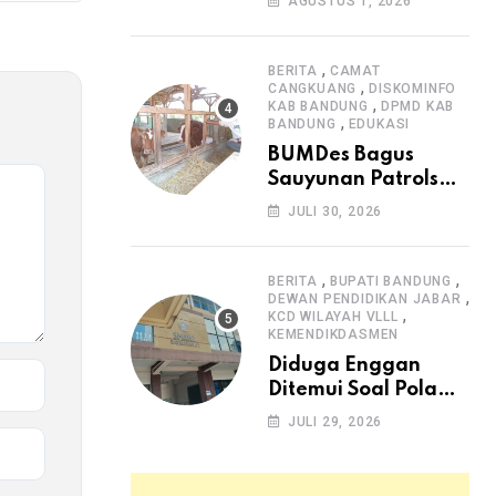
AGUSTUS 1, 2026
Arjasari dan
Masyarakat Sambut
Antusias
,
BERITA
CAMAT
,
CANGKUANG
DISKOMINFO
,
KAB BANDUNG
DPMD KAB
,
BANDUNG
EDUKASI
BUMDes Bagus
Sauyunan Patrolsari
Alokasikan 20
JULI 30, 2026
Persen Dana Desa
untuk Ketahanan
Pangan Hewani dan
,
,
BERITA
BUPATI BANDUNG
,
Nabati
DEWAN PENDIDIKAN JABAR
,
KCD WILAYAH VLLL
KEMENDIKDASMEN
Diduga Enggan
Ditemui Soal Pola
SPMB, Kepsek SMAN
JULI 29, 2026
1 Dayeuhkolot
Dikeluhkan Orang
Tua Siswa