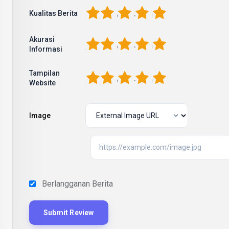
1
2
3
4
5
Kualitas Berita
Akurasi
1
2
3
4
5
Informasi
Tampilan
1
2
3
4
5
Website
Image
Berlangganan Berita