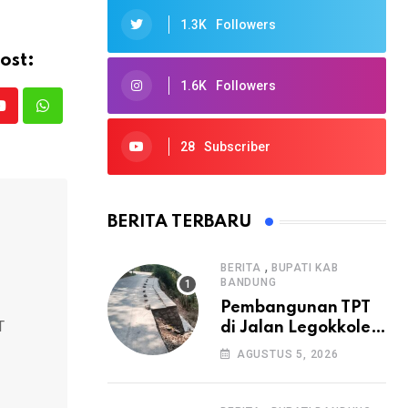
1.3K
Followers
ost:
1.6K
Followers
Youtube
Whatsapp
28
Subscriber
BERITA TERBARU
,
BERITA
BUPATI KAB
BANDUNG
Pembangunan TPT
T
di Jalan Legokkole
Rawabogo Disorot
AGUSTUS 5, 2026
Warga, Selesai
Tanpa Papan