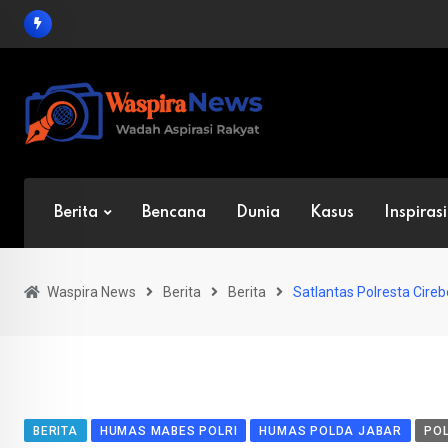
Skip
to
content
Berita
Bencana
Dunia
Kasus
Inspirasi
Waspira News
Berita
Berita
Satlantas Polresta Cire
BERITA
HUMAS MABES POLRI
HUMAS POLDA JABAR
POL