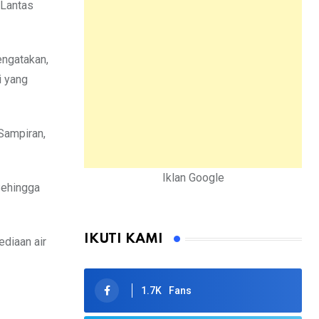
 Lantas
engatakan,
i yang
Sampiran,
Iklan Google
Sehingga
IKUTI KAMI
diaan air
1.7K
Fans