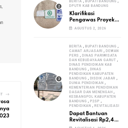
Informasi Proyek
,
,
BERITA
BUPATI BANDUNG
s,
DPUTR KAB BANDUNG
Klarifikasi
Pengawas Proyek
an
Citiis Terkait
AGUSTUS 2, 2026
Dugaan Lemahnya
Pengawasan K3
,
,
BERITA
BUPATI BANDUNG
,
CAMAT ARJASARI
DEWAN
,
PERS
DINAS PARIWISATA
,
DAN KEBUDAYAAN GARUT
DINAS PENDIDIKAN KAB
,
BANDUNG
DINAS
PENDIDIKAN KABUPATEN
,
,
BANDUNG
DISDIK JABAR
,
DUNIA PENDIDIKAN
KEMENTERIAN PENDIDIKAN
,
DASAR DAN MENENGAH
ST
KESBANGPOL KABUPATEN
,
,
rosa
BANDUNG
P2SP
,
PENDIDIKAN
REVITALISASI
snya
Dapat Bantuan
2023
Revitalisasi Rp2,4
Miliar, SMPN 1