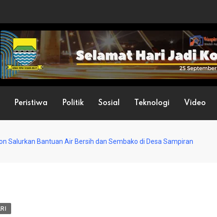
Peristiwa
Politik
Sosial
Teknologi
Video
bon Salurkan Bantuan Air Bersih dan Sembako di Desa Sampiran
RI