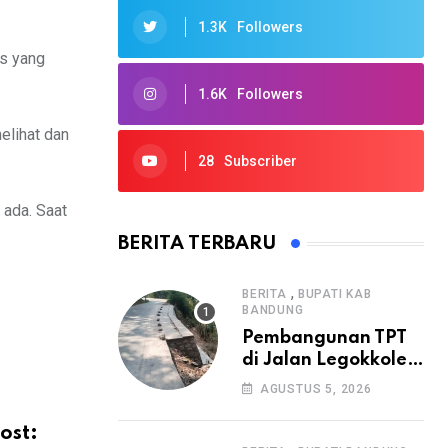
1.3K
Followers
s yang
1.6K
Followers
elihat dan
28
Subscriber
 ada. Saat
BERITA TERBARU
,
BERITA
BUPATI KAB
BANDUNG
Pembangunan TPT
di Jalan Legokkole
Rawabogo Disorot
AGUSTUS 5, 2026
Warga, Selesai
Tanpa Papan
ost: