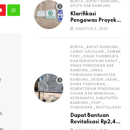
Informasi Proyek
,
,
BERITA
BUPATI BANDUNG
DPUTR KAB BANDUNG
Youtube
Whatsapp
Klarifikasi
Pengawas Proyek
Citiis Terkait
AGUSTUS 2, 2026
Dugaan Lemahnya
Pengawasan K3
,
,
BERITA
BUPATI BANDUNG
,
CAMAT ARJASARI
DEWAN
,
PERS
DINAS PARIWISATA
,
DAN KEBUDAYAAN GARUT
DINAS PENDIDIKAN KAB
,
BANDUNG
DINAS
PENDIDIKAN KABUPATEN
,
,
BANDUNG
DISDIK JABAR
T
,
DUNIA PENDIDIKAN
KEMENTERIAN PENDIDIKAN
,
DASAR DAN MENENGAH
KESBANGPOL KABUPATEN
,
,
BANDUNG
P2SP
,
PENDIDIKAN
REVITALISASI
s,
Dapat Bantuan
Revitalisasi Rp2,4
Miliar, SMPN 1
an