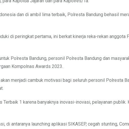
i, para Kapolda Jajaran dan para Kapolres/Ta.
ndonesia dan di ambil lima terbaik, Polresta Bandung behasil mera
uki di peringkat pertama, ini berkat kinerja reka-rekan anggota 
h untuk Polresta Bandung, personil Polresta Bandung dan masyara
argaan Kompolnas Awards 2023.
akan menjadi cambuk motivasi bagi seluruh personil Polresta B
t.
es Terbaik 1 karena banyaknya inovasi-inovasi, pelayanan publik
asi, di antaranya launching aplikasi SIKASEP, cegah stunting, C