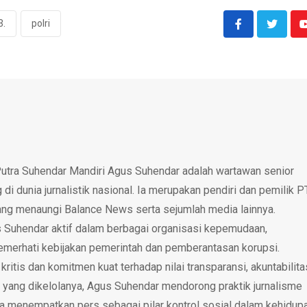
3.
polri
utra Suhendar Mandiri Agus Suhendar adalah wartawan senior
i dunia jurnalistik nasional. Ia merupakan pendiri dan pemilik P
ang menaungi Balance News serta sejumlah media lainnya.
 Suhendar aktif dalam berbagai organisasi kepemudaan,
emerhati kebijakan pemerintah dan pemberantasan korupsi.
tis dan komitmen kuat terhadap nilai transparansi, akuntabilita
 yang dikelolanya, Agus Suhendar mendorong praktik jurnalisme
rta menempatkan pers sebagai pilar kontrol sosial dalam kehidup