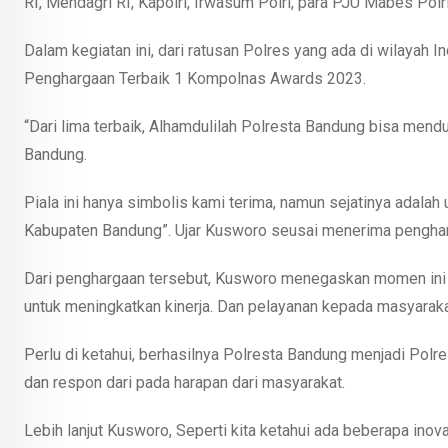
RI, Mendagri RI, Kapolri, Irwasum Polri, para PJU Mabes Polr
Dalam kegiatan ini, dari ratusan Polres yang ada di wilayah I
Penghargaan Terbaik 1 Kompolnas Awards 2023.
“Dari lima terbaik, Alhamdulilah Polresta Bandung bisa mendud
Bandung.
Piala ini hanya simbolis kami terima, namun sejatinya adala
Kabupaten Bandung”. Ujar Kusworo seusai menerima pengh
Dari penghargaan tersebut, Kusworo menegaskan momen ini 
untuk meningkatkan kinerja. Dan pelayanan kepada masyaraka
Perlu di ketahui, berhasilnya Polresta Bandung menjadi Polr
dan respon dari pada harapan dari masyarakat.
Lebih lanjut Kusworo, Seperti kita ketahui ada beberapa inov