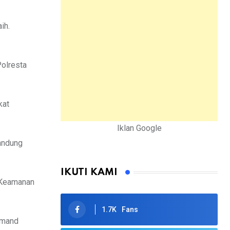
ih.
Polresta
kat
Iklan Google
andung
IKUTI KAMI
. Keamanan
1.7K
Fans
ommand