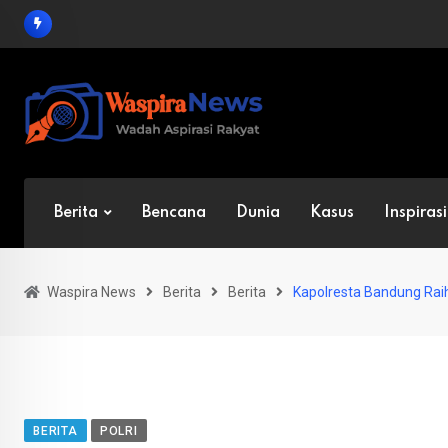
Skip
to
content
Berita
Bencana
Dunia
Kasus
Inspirasi
Waspira News
Berita
Berita
Kapolresta Bandung Rai
BERITA
POLRI