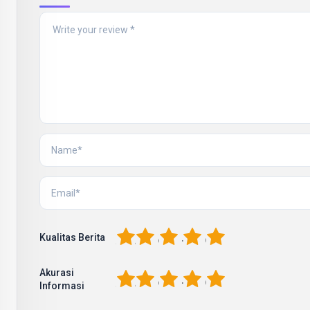
1
2
3
4
5
Kualitas Berita
Akurasi
1
2
3
4
5
Informasi