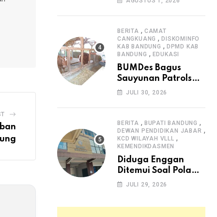
AGUSTUS 1, 2026
Arjasari dan
Masyarakat Sambut
Antusias
,
BERITA
CAMAT
,
CANGKUANG
DISKOMINFO
,
KAB BANDUNG
DPMD KAB
,
BANDUNG
EDUKASI
BUMDes Bagus
Sauyunan Patrolsari
Alokasikan 20
JULI 30, 2026
Persen Dana Desa
untuk Ketahanan
ST
Pangan Hewani dan
,
,
BERITA
BUPATI BANDUNG
rban
,
Nabati
DEWAN PENDIDIKAN JABAR
,
iung
KCD WILAYAH VLLL
KEMENDIKDASMEN
Diduga Enggan
Ditemui Soal Pola
SPMB, Kepsek SMAN
JULI 29, 2026
1 Dayeuhkolot
Dikeluhkan Orang
Tua Siswa