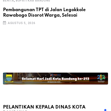
,
BERITA
BUPATI KAB BANDUNG
B
Pembangunan TPT di Jalan Legokkole
K
Rawabogo Disorot Warga, Selesai
D
AGUSTUS 5, 2026
PELANTIKAN KEPALA DINAS KOTA