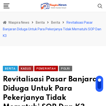
Skip
to
content
Waspira News
Berita
Berita
Revitalisasi Pasar
Banjaran Diduga Untuk Para Pekerjanya Tidak Mematuhi SOP Dan
K3
BERITA
KASUS
PEMERINTAH
POLRI
Revitalisasi Pasar Banjaran
Diduga Untuk Para
Pekerjanya Tidak