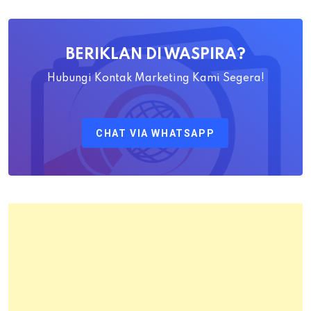
Ahadiat
Awaludin
BERIKLAN DI WASPIRA?
S.SiT.,
M.H
Hubungi Kontak Marketing Kami Segera!
Sebagai
Kepala
CHAT VIA WHATSAPP
Kantor
Pertanahan
Kota
Bandung