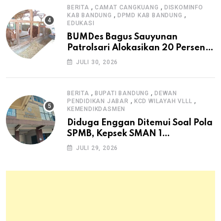
,
,
BERITA
CAMAT CANGKUANG
DISKOMINFO
,
,
KAB BANDUNG
DPMD KAB BANDUNG
EDUKASI
BUMDes Bagus Sauyunan
Patrolsari Alokasikan 20 Persen
Dana Desa untuk Ketahanan
JULI 30, 2026
Pangan Hewani dan Nabati
,
,
BERITA
BUPATI BANDUNG
DEWAN
,
,
PENDIDIKAN JABAR
KCD WILAYAH VLLL
KEMENDIKDASMEN
Diduga Enggan Ditemui Soal Pola
SPMB, Kepsek SMAN 1
Dayeuhkolot Dikeluhkan Orang
JULI 29, 2026
Tua Siswa