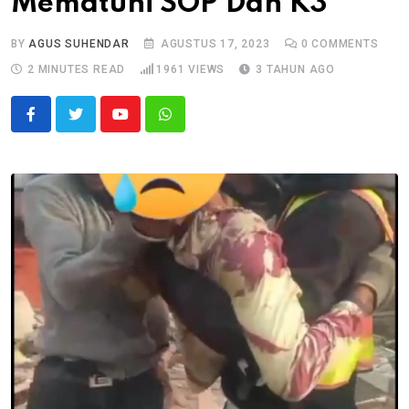
Mematuhi SOP Dan K3
BY
AGUS SUHENDAR
AGUSTUS 17, 2023
0
COMMENTS
2 MINUTES READ
1961
VIEWS
3 TAHUN AGO
Youtube
Whatsapp