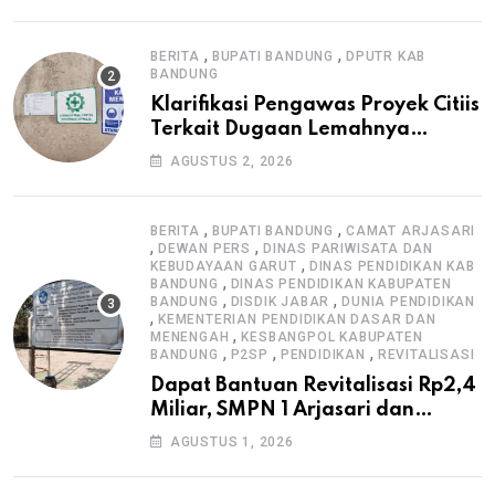
Informasi Proyek
,
,
BERITA
BUPATI BANDUNG
DPUTR KAB
BANDUNG
Klarifikasi Pengawas Proyek Citiis
Terkait Dugaan Lemahnya
Pengawasan K3
AGUSTUS 2, 2026
,
,
BERITA
BUPATI BANDUNG
CAMAT ARJASARI
,
,
DEWAN PERS
DINAS PARIWISATA DAN
,
KEBUDAYAAN GARUT
DINAS PENDIDIKAN KAB
,
BANDUNG
DINAS PENDIDIKAN KABUPATEN
,
,
BANDUNG
DISDIK JABAR
DUNIA PENDIDIKAN
,
KEMENTERIAN PENDIDIKAN DASAR DAN
,
MENENGAH
KESBANGPOL KABUPATEN
,
,
,
BANDUNG
P2SP
PENDIDIKAN
REVITALISASI
Dapat Bantuan Revitalisasi Rp2,4
Miliar, SMPN 1 Arjasari dan
Masyarakat Sambut Antusias
AGUSTUS 1, 2026