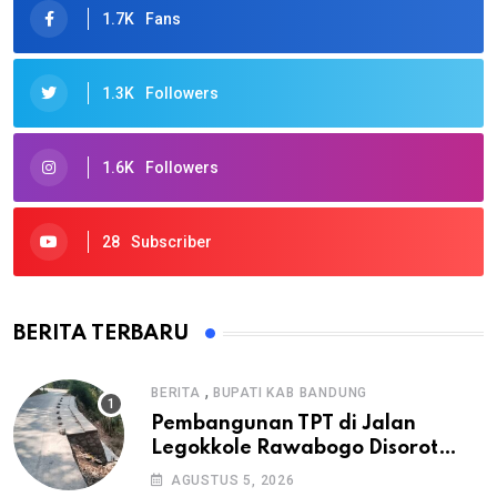
1.7K
Fans
1.3K
Followers
1.6K
Followers
28
Subscriber
BERITA TERBARU
,
BERITA
BUPATI KAB BANDUNG
Pembangunan TPT di Jalan
Legokkole Rawabogo Disorot
Warga, Selesai Tanpa Papan
AGUSTUS 5, 2026