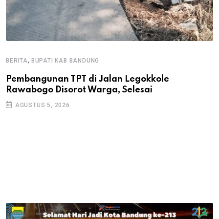
,
BERITA
BUPATI KAB BANDUNG
B
Pembangunan TPT di Jalan Legokkole
K
Rawabogo Disorot Warga, Selesai
D
AGUSTUS 5, 2026