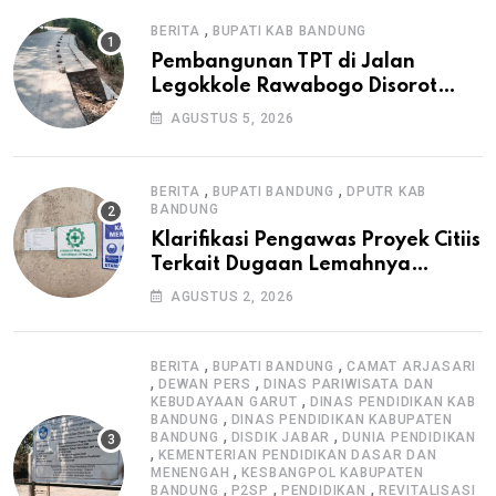
,
BERITA
BUPATI KAB BANDUNG
Pembangunan TPT di Jalan
Legokkole Rawabogo Disorot
Warga, Selesai Tanpa Papan
AGUSTUS 5, 2026
Informasi Proyek
,
,
BERITA
BUPATI BANDUNG
DPUTR KAB
BANDUNG
Klarifikasi Pengawas Proyek Citiis
Terkait Dugaan Lemahnya
Pengawasan K3
AGUSTUS 2, 2026
,
,
BERITA
BUPATI BANDUNG
CAMAT ARJASARI
,
,
DEWAN PERS
DINAS PARIWISATA DAN
,
KEBUDAYAAN GARUT
DINAS PENDIDIKAN KAB
,
BANDUNG
DINAS PENDIDIKAN KABUPATEN
,
,
BANDUNG
DISDIK JABAR
DUNIA PENDIDIKAN
,
KEMENTERIAN PENDIDIKAN DASAR DAN
,
MENENGAH
KESBANGPOL KABUPATEN
,
,
,
BANDUNG
P2SP
PENDIDIKAN
REVITALISASI