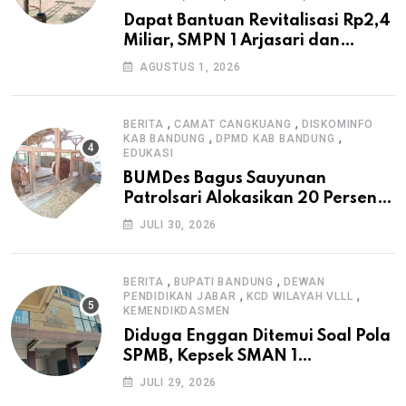
Dapat Bantuan Revitalisasi Rp2,4
Miliar, SMPN 1 Arjasari dan
Masyarakat Sambut Antusias
AGUSTUS 1, 2026
,
,
BERITA
CAMAT CANGKUANG
DISKOMINFO
,
,
KAB BANDUNG
DPMD KAB BANDUNG
EDUKASI
BUMDes Bagus Sauyunan
Patrolsari Alokasikan 20 Persen
Dana Desa untuk Ketahanan
JULI 30, 2026
Pangan Hewani dan Nabati
,
,
BERITA
BUPATI BANDUNG
DEWAN
,
,
PENDIDIKAN JABAR
KCD WILAYAH VLLL
KEMENDIKDASMEN
Diduga Enggan Ditemui Soal Pola
SPMB, Kepsek SMAN 1
Dayeuhkolot Dikeluhkan Orang
JULI 29, 2026
Tua Siswa