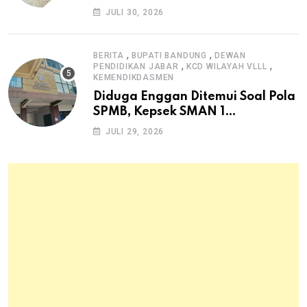
Dana Desa untuk Ketahanan
JULI 30, 2026
Pangan Hewani dan Nabati
,
,
BERITA
BUPATI BANDUNG
DEWAN
,
,
PENDIDIKAN JABAR
KCD WILAYAH VLLL
KEMENDIKDASMEN
Diduga Enggan Ditemui Soal Pola
SPMB, Kepsek SMAN 1
Dayeuhkolot Dikeluhkan Orang
JULI 29, 2026
Tua Siswa