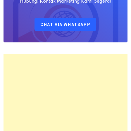
M.H
Hubungi Kontak Marketing Kami Segera!
Sebagai
Kepala
CHAT VIA WHATSAPP
Kantor
Pertanahan
Kota
Bandung