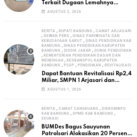
Terkait Dugaan Lemahnya
Pengawasan K3
AGUSTUS 2, 2026
,
,
BERITA
BUPATI BANDUNG
CAMAT ARJASARI
,
,
DEWAN PERS
DINAS PARIWISATA DAN
,
KEBUDAYAAN GARUT
DINAS PENDIDIKAN KAB
,
BANDUNG
DINAS PENDIDIKAN KABUPATEN
,
,
BANDUNG
DISDIK JABAR
DUNIA PENDIDIKAN
,
KEMENTERIAN PENDIDIKAN DASAR DAN
,
MENENGAH
KESBANGPOL KABUPATEN
,
,
,
BANDUNG
P2SP
PENDIDIKAN
REVITALISASI
Dapat Bantuan Revitalisasi Rp2,4
Miliar, SMPN 1 Arjasari dan
Masyarakat Sambut Antusias
AGUSTUS 1, 2026
,
,
BERITA
CAMAT CANGKUANG
DISKOMINFO
,
,
KAB BANDUNG
DPMD KAB BANDUNG
EDUKASI
BUMDes Bagus Sauyunan
Patrolsari Alokasikan 20 Persen