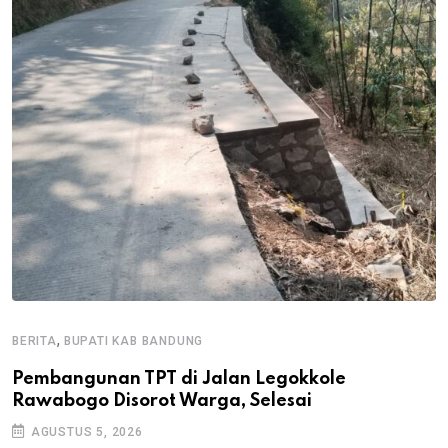
,
BERITA
BUPATI KAB BANDUNG
B
Pembangunan TPT di Jalan Legokkole
K
Rawabogo Disorot Warga, Selesai
D
AGUSTUS 5, 2026