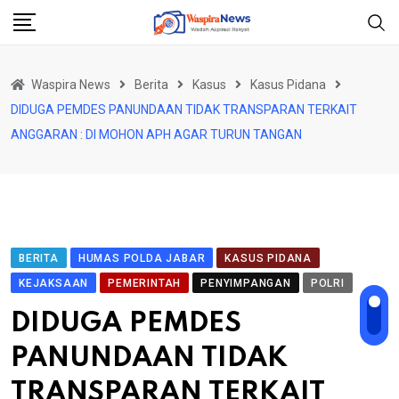
Skip
to
content
Waspira News
Berita
Kasus
Kasus Pidana
DIDUGA PEMDES PANUNDAAN TIDAK TRANSPARAN TERKAIT
ANGGARAN : DI MOHON APH AGAR TURUN TANGAN
BERITA
HUMAS POLDA JABAR
KASUS PIDANA
KEJAKSAAN
PEMERINTAH
PENYIMPANGAN
POLRI
DIDUGA PEMDES
PANUNDAAN TIDAK
TRANSPARAN TERKAIT