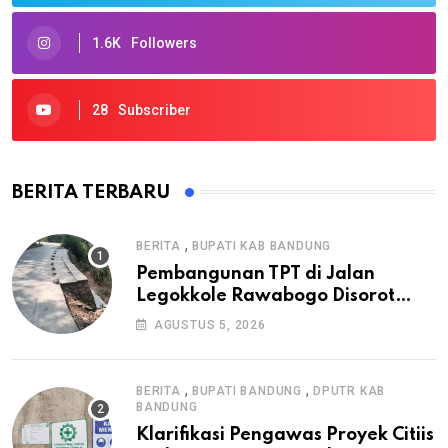
1.6K
Followers
28
Subscriber
BERITA TERBARU
,
BERITA
BUPATI KAB BANDUNG
Pembangunan TPT di Jalan
Legokkole Rawabogo Disorot
Warga, Selesai Tanpa Papan
AGUSTUS 5, 2026
Informasi Proyek
,
,
BERITA
BUPATI BANDUNG
DPUTR KAB
BANDUNG
Klarifikasi Pengawas Proyek Citiis