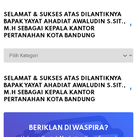
SELAMAT & SUKSES ATAS DILANTIKNYA
BAPAK YAYAT AHADIAT AWALUDIN S.SIT.,
M.H SEBAGAI KEPALA KANTOR
PERTANAHAN KOTA BANDUNG
Selamat
&
Sukses
atas
SELAMAT & SUKSES ATAS DILANTIKNYA
BAPAK YAYAT AHADIAT AWALUDIN S.SIT.,
Dilantiknya
M.H SEBAGAI KEPALA KANTOR
Bapak
PERTANAHAN KOTA BANDUNG
Yayat
Ahadiat
Awaludin
BERIKLAN DI WASPIRA?
S.SiT.,