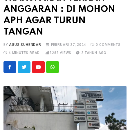
ANGGARAN : DI MOHON
APH AGAR TURUN
TANGAN
BY
AGUS SUHENDAR
FEBRUARI 27, 2024
0
COMMENTS
4 MINUTES READ
3283
VIEWS
2 TAHUN AGO
Youtube
Whatsapp